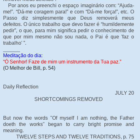
Por anos eu preenchi o espaço imaginário com: “Ajuda-
me!”. “Dá-me coragem para!” e com “Dá-me força!”, etc. O
Passo diz simplesmente que Deus removerá meus
defeitos. O único trabalho que devo fazer é “humildemente
pedir”, o que, para mim significa pedir o conhecimento de
que por mim mesmo não sou nada, o Pai é que 'faz o
trabalho' ”.
______
Meditação do dia:
“Ó Senhor! Faze de mim um instrumento da Tua paz.”
(O Melhor de Bill, p. 54)
Daily Reflection
JULY 20
SHORTCOMINGS REMOVED
But now the words "Of myself I am nothing, the Father
doeth the works" began to carry bright promise and
meaning.
TWELVE STEPS AND TWELVE TRADITIONS, p. 75