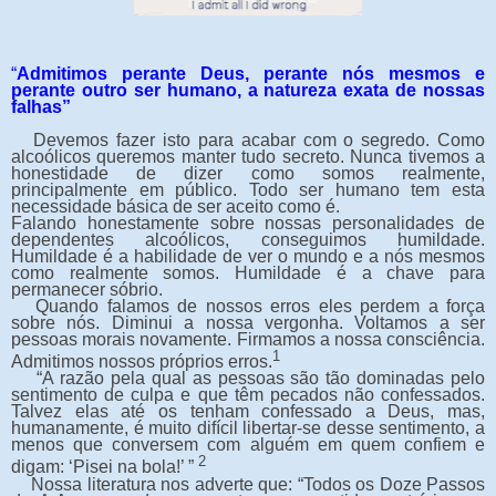
“
Admitimos perante Deus, perante nós mesmos e
perante outro ser humano, a natureza exata de nossas
falhas”
Devemos fazer isto para acabar com o segredo. Como
alcoólicos queremos manter tudo secreto. Nunca tivemos a
honestidade de dizer como somos realmente,
principalmente em público. Todo ser humano tem esta
necessidade básica de ser aceito como é.
Falando honestamente sobre nossas personalidades de
dependentes alcoólicos, conseguimos humildade.
Humildade é a habilidade de ver o mundo e a nós mesmos
como realmente somos. Humildade é a chave para
permanecer sóbrio.
Quando falamos de nossos erros eles perdem a força
sobre nós. Diminui a nossa vergonha. Voltamos a ser
pessoas morais novamente. Firmamos a nossa consciência.
1
Admitimos nossos próprios erros.
“A razão pela qual as pessoas são tão dominadas pelo
sentimento de culpa e que têm pecados não confessados.
Talvez elas até os tenham confessado a Deus, mas,
humanamente, é muito difícil libertar-se desse sentimento, a
menos que conversem com alguém em quem confiem e
2
digam: ‘Pisei na bola!’ ”
Nossa literatura nos adverte que: “Todos os Doze Passos