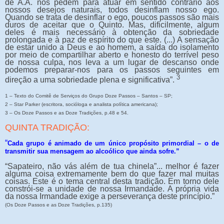
de A.A. nos pedem para atuar em sentido contrário aos
nossos desejos naturais, todos desinflam nosso ego.
Quando se trata de desinflar o ego, poucos passos são mais
duros de aceitar que o Quinto. Mas, dificilmente, algum
deles é mais necessário à obtenção da sobriedade
prolongada e à paz de espírito do que este. (...) A sensação
de estar unido a Deus e ao homem, a saída do isolamento
por meio de compartilhar aberto e honesto do terrível peso
de nossa culpa, nos leva a um lugar de descanso onde
podemos preparar-nos para os passos seguintes em
3
direção a uma sobriedade plena e significativa”.
1 – Texto do Comitê de Serviços do Grupo Doze Passos – Santos – SP;
2 – Star Parker (escritora, socióloga e analista política americana);
3 – Os Doze Passos e as Doze Tradições, p.48 e 54.
QUINTA TRADIÇÃO:
“
Cada grupo é animado de um único propósito primordial – o de
transmitir sua mensagem ao alcoólico que ainda sofre.”
“Sapateiro, não vás além de tua chinela”... melhor é fazer
alguma coisa extremamente bem do que fazer mal muitas
coisas. Este é o tema central desta tradição. Em torno dele
constrói-se a unidade de nossa Irmandade. A própria vida
da nossa Irmandade exige a perseverança deste princípio.”
(Os Doze Passos e as Doze Tradições, p.135)