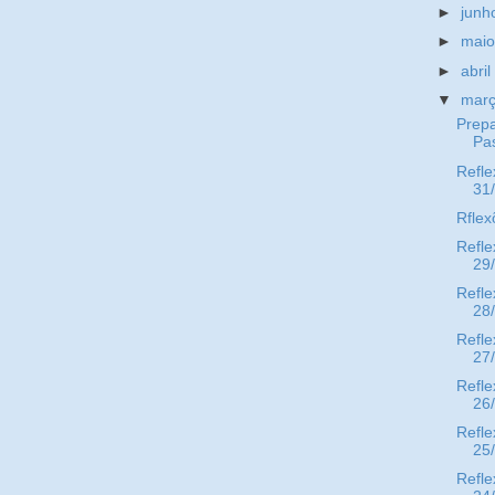
►
jun
►
mai
►
abri
▼
mar
Prepa
Pa
Refle
31
Rflex
Refle
29
Refle
28
Refle
27
Refle
26
Refle
25
Refle