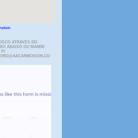
mpliado
OSCO ATRAVÉS DO
IO ABAIXO OU MANDE
 P/
EIRO@AACARMOSION.CO