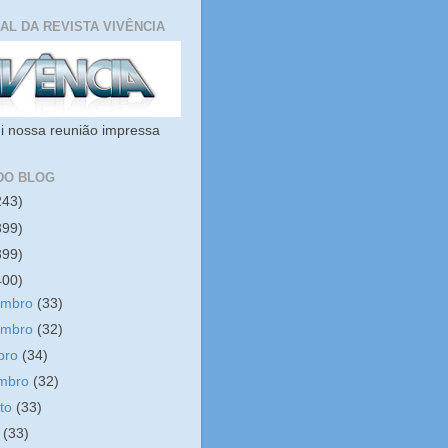
IAL DA REVISTA VIVÊNCIA
i nossa reunião impressa
DO BLOG
243)
399)
399)
400)
embro
(33)
embro
(32)
bro
(34)
embro
(32)
sto
(33)
o
(33)