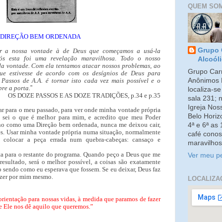
QUEM SO
DIREÇÃO BEM ORDENADA
Grupo 
r a nossa vontade à de Deus que começamos a usá-la
nós esta foi uma revelação maravilhosa. Todo o nosso
Alcoól
a vontade. Com ela tentamos atacar nossos problemas, ao
Grupo Carm
que estivesse de acordo com os desígnios de Deus para
Anônimos 
Passos de A.A. é tornar isto cada vez mais possível e o
bre a porta.
”
localiza-s
OS DOZE PASSOS E AS DOZE TRADIÇÕES, p.34 e p.35
sala 231; 
Igreja No
ar para o meu passado, para ver onde minha vontade própria
Belo Horiz
 sei o que é melhor para mim, e acredito que meu Poder
ino como uma Direção bem ordenada, nunca me deixou cair,
4ª e 6ª as
es. Usar minha vontade própria numa situação, normalmente
café conos
 colocar a peça errada num quebra-cabeças: cansaço e
maravilhos
rta para o restante do programa. Quando peço a Deus que me
Ver meu pe
 resultado, será o melhor possível, a coisas são exatamente
sendo como eu esperava que fossem. Se eu deixar, Deus faz
azer por mim mesmo.
LOCALIZA
ientação para nossas vidas, à medida que paramos de fazer
ue Ele nos dê aquilo que queremos.”