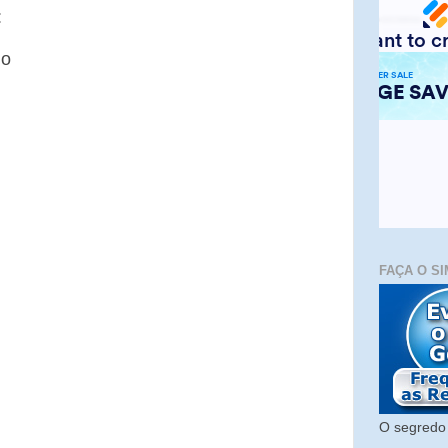
:
io
FAÇA O SI
O segredo 