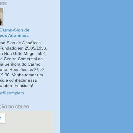
MOS
Carmo-Sion de
icos Anônimos
o-Sion de Alcoólicos
Fundado em 25/05/1993,
e a Rua Grão Mogol, 502,
no Centro Comercial da
ssa Senhora do Carmo,
onte. Reuniões as 2ª, 3ª,
 19:30. Venha tomar um
co e conhecer essa
a obra. Funciona!
rfil completo
ÇÃO DO GRUPO