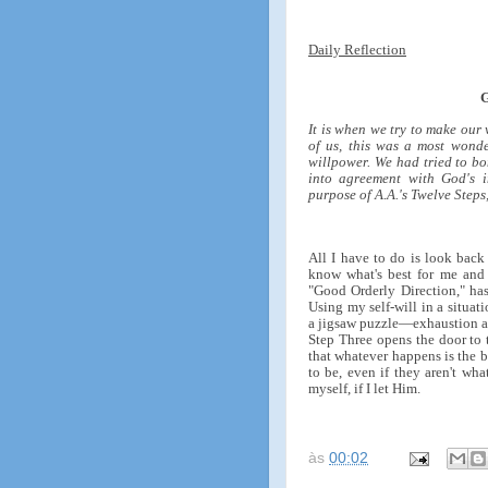
Daily Reflection
It is when we try to make our 
of us, this was a most wonde
willpower. We had tried to bo
into agreement with God's in
purpose of A.A.'s Twelve Steps
All I have to do is look back 
know what's best for me and 
"Good Orderly Direction," has
Using my self-will in a situat
a jigsaw puzzle—exhaustion an
Step Three opens the door to 
that whatever happens is the b
to be, even if they aren't wh
myself, if I let Him.
às
00:02