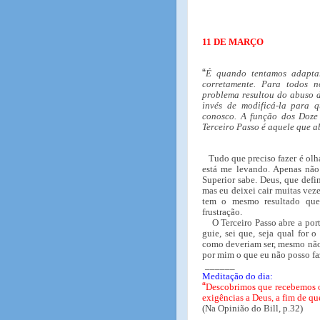
11 DE MARÇO
“
É quando tentamos adapta
corretamente. Para todos 
problema resultou do abuso d
invés de modificá-la para 
conosco. A função dos Doze 
Terceiro Passo é aquele que a
Tudo que preciso fazer é olh
está me levando. Apenas não
Superior sabe. Deus, que def
mas eu deixei cair muitas vez
tem o mesmo resultado que
frustração.
O Terceiro Passo abre a po
guie, sei que, seja qual for o
como deveriam ser, mesmo não 
por mim o que eu não posso f
______
Meditação do dia:
“
Descobrimos que recebemos or
exigências a Deus, a fim de q
(Na Opinião do Bill, p.32)