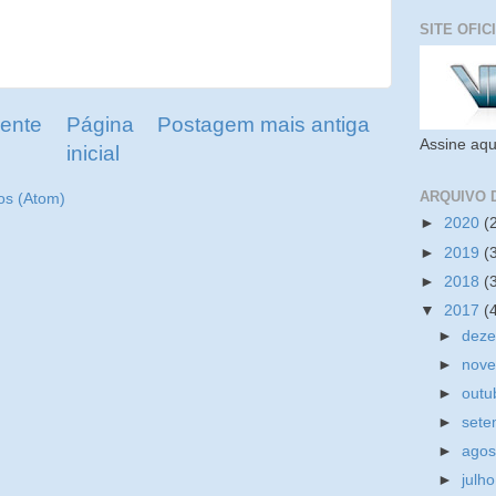
SITE OFIC
ente
Página
Postagem mais antiga
Assine aqu
inicial
ARQUIVO 
os (Atom)
►
2020
(
►
2019
(
►
2018
(
▼
2017
(
►
dez
►
nov
►
outu
►
set
►
ago
►
julh