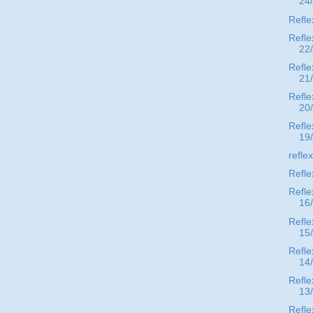
24
Refle
Refle
22
Refle
21
Refle
20
Refle
19
refle
Refle
Refle
16
Refle
15
Refle
14
Refle
13
Refle