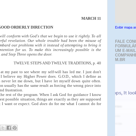
MARCH 11
GOOD ORDERLY DIRECTION
Exibir mapa a
will conform with God's that we begin to use it rightly. To all
rful revelation. Our whole trouble had been the misuse of
FALE CON
mbard our problems with it instead of attempting to bring it
FORMULÁR
tention for us. To make this increasingly possible is the
UM E-MAIL
, and Step Three opens the door.
COMPANH
M.BR
TWELVE STEPS AND TWELVE TRADITIONS, p. 40
at my past to see where my self-will has led me. I just don't
I believe my Higher Power does. G.O.D., which I define as
 never let me down, but I have let myself down quite often.
ion usually has the same result as forcing the wrong piece into
d frustration.
the rest of the program. When I ask God for guidance I know
est possible situation, things are exactly as they are supposed
at I want or expect. God
does
do for me what I cannot do for