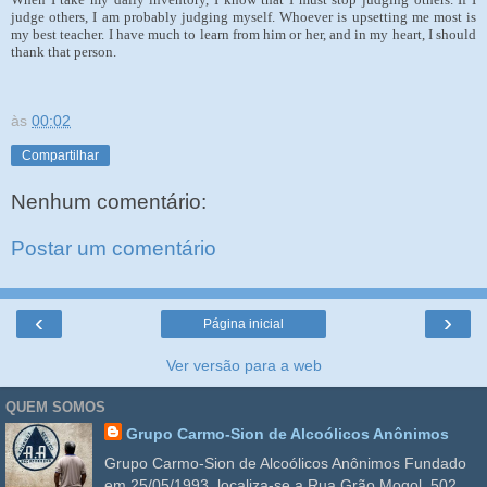
judge others, I am probably judging myself. Whoever is upsetting me most is
my best teacher. I have much to learn from him or her, and in my heart, I should
thank that person.
às
00:02
Compartilhar
Nenhum comentário:
Postar um comentário
‹
›
Página inicial
Ver versão para a web
QUEM SOMOS
Grupo Carmo-Sion de Alcoólicos Anônimos
Grupo Carmo-Sion de Alcoólicos Anônimos Fundado
em 25/05/1993, localiza-se a Rua Grão Mogol, 502,