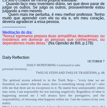
Eu sou o criador de minha própria realidade.
Quando faço meu inventário diário, sei que devo parar de
julgar os outros. Se julgo os outros, provavelmente estou
julgando a mim mesmo.
Quem mais me perturba, é meu melhor professor. Tenho
muito que aprender com ele ou ela e, em meu coração,
deveria agradecer a essa pessoa.
___________
Meditação do dia:
“
Nossa egomania prepara duas armadilhas desastrosas: ou
insistimos em dominar as pessoas que conhecemos, ou
dependemos muito delas.”
(Na Opinião do Bill, p.176)
Daily Reflection
OCTOBER 7
DAILY MONITORING
Continued to take
personal inventory. . . .
TWELVE STEPS AND TWELVE TRADITIONS, p. 88
The spiritual axiom referred to in the Tenth Step— "every time we are
disturbed, no matter what the cause, there is something wrong
with us"
—also
tells me that there are no exceptions to it. No matter how unreasonable others
may seem, I am responsible for not reacting negatively. Regardless of what is
happening around me I will always have the prerogative, and the
responsibility, of choosing what happens within me. I am the creator of my own
reality.
When I take my daily inventory, I know that I must stop judging others. If I