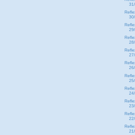
31
Refle
30
Refle
29
Refle
28
Refle
27
Refle
26
Refle
25
Refle
24
Refle
23
Refle
22
Refle
21