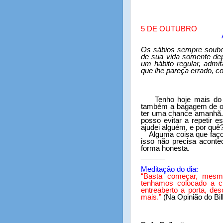
5 DE OUTUBRO
Os sábios sempre soube
de sua vida somente de
um hábito regular, admit
que lhe pareça errado, 
Tenho hoje mais do 
também a bagagem de ont
ter uma chance amanhã.
posso evitar a repetir 
ajudei alguém, e por quê
Alguma coisa que faç
isso não precisa aconte
forma honesta.
______
Meditação do dia:
“
Basta começar, mesm
tenhamos colocado a c
entreaberto a porta, d
mais.”
(Na Opinião do Bill