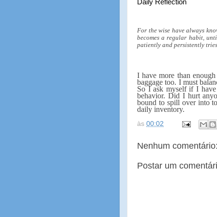
Daily Reflection
For the wise have always know
becomes a regular habit, unti
patiently and persistently trie
I have more than enough 
baggage too. I must balan
So I ask myself if I have
behavior. Did I hurt any
bound to spill over into 
daily inventory.
às
00:02
Nenhum comentário
Postar um comentár