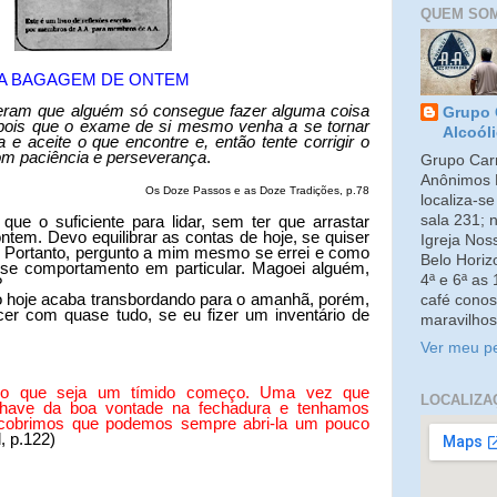
QUEM SO
A BAGAGEM DE ONTEM
ram que alguém só consegue fazer alguma coisa
Grupo 
pois que o exame de si mesmo venha a se tornar
Alcoól
a e aceite o que encontre e, então tente corrigir o
com paciência e perseverança
.
Grupo Carm
Anônimos 
Os Doze Passos e as Doze Tradições, p.78
localiza-s
sala 231; 
que o suficiente para lidar, sem ter que arrastar
em. Devo equilibrar as contas de hoje, se quiser
Igreja No
 Portanto, pergunto a mim mesmo se errei e como
Belo Horiz
esse comportamento em particular. Magoei alguém,
4ª e 6ª as
?
o hoje acaba transbordando para o amanhã, porém,
café conos
cer com quase tudo, se eu fizer um inventário de
maravilhos
Ver meu pe
o que seja um tímido começo. Uma vez que
LOCALIZA
have da boa vontade na fechadura e tenhamos
escobrimos que podemos sempre abri-la um pouco
, p.122)