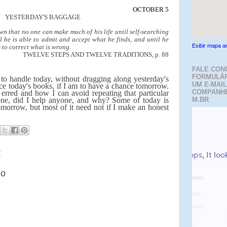
OCTOBER 5
YESTERDAY'S BAGGAGE
n that no one can make much of his life until self-searching
l he is able to admit and accept what he finds, and until he
Exibir mapa a
s to correct what is wrong.
TWELVE STEPS AND TWELVE TRADITIONS, p. 88
FALE CON
FORMULÁR
to handle today, without dragging along yesterday's
UM E-MAIL
ce today's books, if I am to have a chance tomorrow.
COMPANH
 erred and how I can avoid repeating that particular
one, did I help anyone, and why? Some of today is
M.BR
tomorrow, but most of it need not if I make an honest
:
io