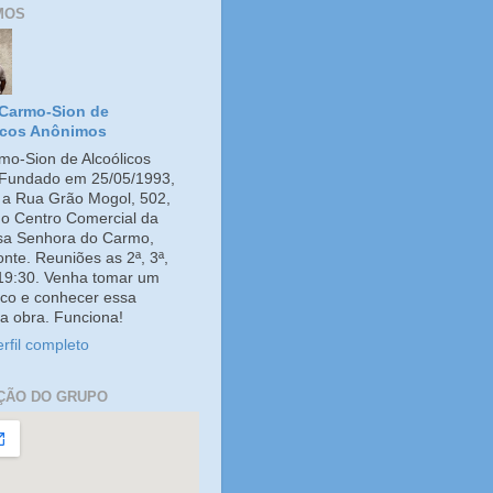
MOS
Carmo-Sion de
icos Anônimos
o-Sion de Alcoólicos
Fundado em 25/05/1993,
e a Rua Grão Mogol, 502,
no Centro Comercial da
ssa Senhora do Carmo,
onte. Reuniões as 2ª, 3ª,
 19:30. Venha tomar um
co e conhecer essa
a obra. Funciona!
rfil completo
ÇÃO DO GRUPO