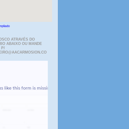
mpliado
OSCO ATRAVÉS DO
IO ABAIXO OU MANDE
 P/
EIRO@AACARMOSION.CO