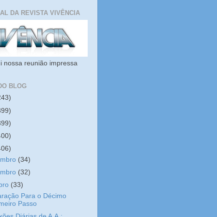
IAL DA REVISTA VIVÊNCIA
i nossa reunião impressa
DO BLOG
243)
399)
399)
400)
406)
embro
(34)
embro
(32)
bro
(33)
aração Para o Décimo
imeiro Passo
xões Diárias de A.A.: