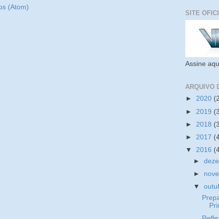
os (Atom)
SITE OFIC
Assine aqu
ARQUIVO 
►
2020
(
►
2019
(
►
2018
(
►
2017
(
▼
2016
(
►
dez
►
nov
▼
outu
Prep
Pr
Refle