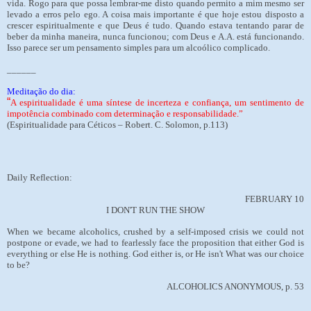
vida. Rogo para que possa lembrar-me disto quando permito a mim mesmo ser
levado a erros pelo ego. A coisa mais importante é que hoje estou disposto a
crescer espiritualmente e que Deus é tudo. Quando estava tentando parar de
beber da minha maneira, nunca funcionou; com Deus e A.A. está funcionando.
Isso parece ser um pensamento simples para um alcoólico complicado.
______
Meditação do dia:
“
A espiritualidade é uma síntese de incerteza e confiança, um sentimento de
impotência combinado com determinação e responsabilidade.”
(Espiritualidade para Céticos – Robert. C. Solomon, p.113)
Daily Reflection:
FEBRUARY 10
I DON'T RUN THE SHOW
When we became alcoholics, crushed by a self-imposed crisis we could not
postpone or evade, we had to fearlessly face the proposition that either God is
everything or else He is nothing. God either is, or He isn't What was our choice
to be?
ALCOHOLICS ANONYMOUS, p. 53