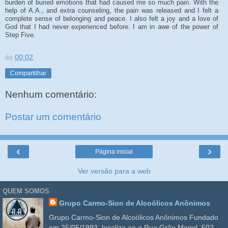
burden of buried emotions that had caused me so much pain. With the
help of A.A., and extra counseling, the pain was released and I felt a
complete sense of belonging and peace. I also felt a joy and a love of
God that I had never experienced before. I am in awe of the power of
Step Five.
às
00:02
Compartilhar
Nenhum comentário:
Postar um comentário
‹
›
Página inicial
Ver versão para a web
QUEM SOMOS
Grupo Carmo-Sion de Alcoólicos Anônimos
Grupo Carmo-Sion de Alcoólicos Anônimos Fundado
em 25/05/1993, localiza-se a Rua Grão Mogol, 502,