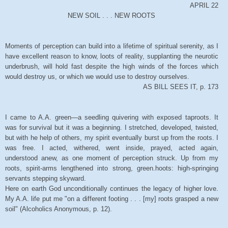
APRIL 22
NEW SOIL . . . NEW ROOTS
Moments of perception can build into a lifetime of spiritual serenity, as I
have excellent reason to know, loots of reality, supplanting the neurotic
underbrush, will hold fast despite the high winds of the forces which
would destroy us, or which we would use to destroy ourselves.
AS BILL SEES IT, p. 173
I came to A.A. green—a seedling quivering with exposed taproots. It
was for survival but it was a beginning. I stretched, developed, twisted,
but with he help of others, my spirit eventually burst up from the roots. I
was free. I acted, withered, went inside, prayed, acted again,
understood anew, as one moment of perception struck. Up from my
roots, spirit-arms lengthened into strong, green.hoots: high-springing
servants stepping skyward.
Here on earth God unconditionally continues the legacy of higher love.
My A.A. life put me "on a different footing . . . [my] roots grasped a new
soil" (Alcoholics Anonymous, p. 12).