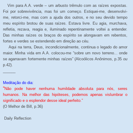
Vim para A.A. verde – um arbusto trêmulo com as raízes expostas.
Foi por sobrevivência, mas foi um começo. Estiquei-me, desenvolvi-
me, retorci-me, mas com a ajuda dos outros, e no seu devido tempo
meu espírito brotou de suas raízes. Estava livre. Eu agia, murchava,
refletia, rezava, reagia e, iluminado repentinamente voltei a entender.
Das minhas raízes os braços do espírito se alongavam em rebentos,
fortes e verdes se estendendo em direção ao céu.
Aqui na terra, Deus, incondicionalmente, continua o legado do amor
maior. Minha vida em A.A. colocou-me “sobre um novo terreno... onde
se agarravam fortemente minhas raízes” (Alcoólicos Anônimos, p.35
ou
p.42).
______
Meditação do dia:
“
Não pode haver nenhuma humildade absoluta para nós, seres
humanos. Na melhor das hipóteses, podemos apenas vislumbrar o
significado e o esplendor desse ideal perfeito.”
(O Melhor de Bill, p.36)
Daily Reflection