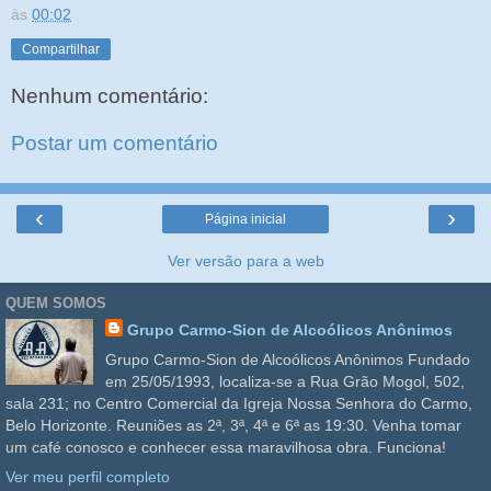
às
00:02
Compartilhar
Nenhum comentário:
Postar um comentário
‹
›
Página inicial
Ver versão para a web
QUEM SOMOS
Grupo Carmo-Sion de Alcoólicos Anônimos
Grupo Carmo-Sion de Alcoólicos Anônimos Fundado
em 25/05/1993, localiza-se a Rua Grão Mogol, 502,
sala 231; no Centro Comercial da Igreja Nossa Senhora do Carmo,
Belo Horizonte. Reuniões as 2ª, 3ª, 4ª e 6ª as 19:30. Venha tomar
um café conosco e conhecer essa maravilhosa obra. Funciona!
Ver meu perfil completo