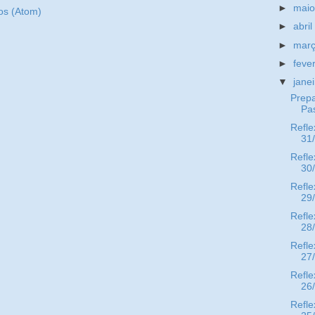
►
mai
os (Atom)
►
abri
►
mar
►
feve
▼
jane
Prep
Pa
Refle
31
Refle
30
Refle
29
Refle
28
Refle
27
Refle
26
Refle