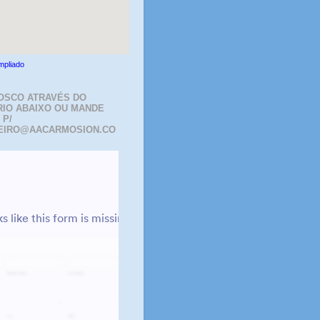
mpliado
OSCO ATRAVÉS DO
IO ABAIXO OU MANDE
 P/
EIRO@AACARMOSION.CO