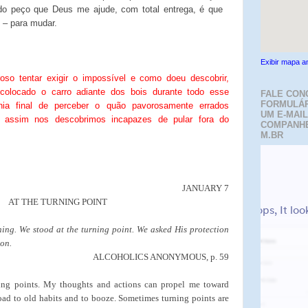
o peço que Deus me ajude, com total entrega, é que
 – para mudar.
Exibir mapa a
oso tentar exigir o impossível e como doeu descobrir,
colocado o carro adiante dos bois durante todo esse
FALE CON
FORMULÁR
ia final de perceber o quão pavorosamente errados
UM E-MAIL
 assim nos descobrimos incapazes de pular fora do
COMPANH
M.BR
JANUARY 7
AT THE TURNING POINT
ing. We stood at the turning point. We asked His protection
on.
ALCOHOLICS ANONYMOUS, p. 59
ning points. My thoughts and actions can propel me toward
ad to old habits and to booze. Sometimes turning points are