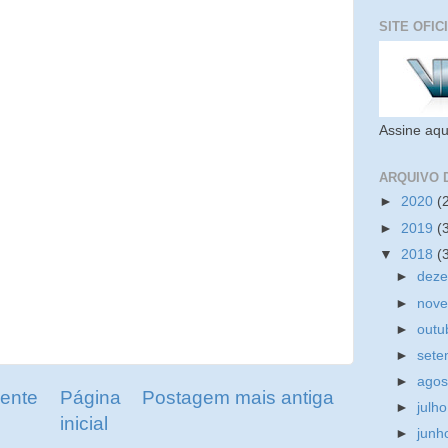
SITE OFIC
Assine aqu
ARQUIVO 
►
2020
(
►
2019
(
▼
2018
(
►
dez
►
nov
►
outu
►
set
►
ago
ente
Página
Postagem mais antiga
►
julh
inicial
►
jun