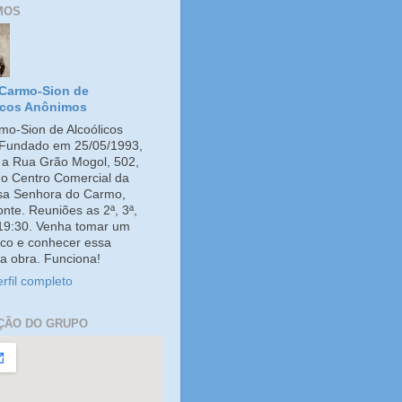
MOS
Carmo-Sion de
icos Anônimos
o-Sion de Alcoólicos
Fundado em 25/05/1993,
e a Rua Grão Mogol, 502,
no Centro Comercial da
ssa Senhora do Carmo,
onte. Reuniões as 2ª, 3ª,
 19:30. Venha tomar um
co e conhecer essa
a obra. Funciona!
rfil completo
ÇÃO DO GRUPO