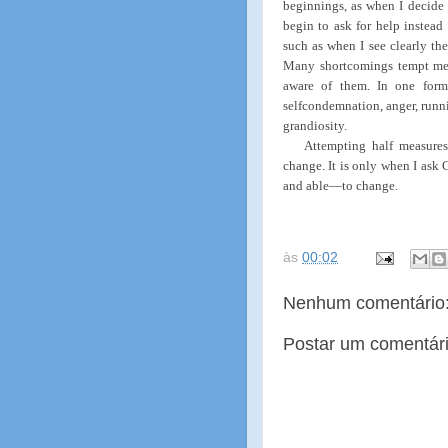
beginnings, as when I decide 
begin to ask for help instead 
such as when I see clearly the
Many shortcomings tempt me d
aware of them. In one form
selfcondemnation, anger, runni
grandiosity.
Attempting half measures
change. It is only when I ask
and able—to change.
às
00:02
Nenhum comentário
Postar um comentár