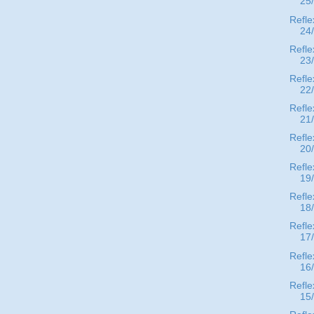
25
Refle
24
Refle
23
Refle
22
Refle
21
Refle
20
Refle
19
Refle
18
Refle
17
Refle
16
Refle
15