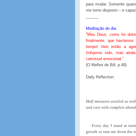
para mudar. Somente quand
me torno disposto – e capaz
______
Meditação do dia:
“
Meu Deus, como foi dolor
finalmente, que havíamos 
tempo! Veio então a agon
tínhamos sido, mas ainda
carrossel emocional.”
(O Melhor de Bill, p.48)
Daily Reflection:
Half measures availed us noth
and care with complete aband
Every day I stand at tur
growth or turn me down the ro