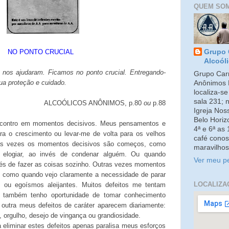
QUEM SO
NO PONTO CRUCIAL
Grupo 
Alcoól
nos ajudaram. Ficamos no ponto crucial. Entregando-
Grupo Carm
ua proteção e cuidado.
Anônimos 
localiza-s
sala 231; 
ALCOÓLICOS ANÔNIMOS, p.80
ou
p.88
Igreja No
Belo Horiz
ncontro em momentos decisivos. Meus pensamentos e
4ª e 6ª as
ra o crescimento ou levar-me de volta para os velhos
café conos
mas vezes os momentos decisivos são começos, como
maravilhos
 elogiar, ao invés de condenar alguém. Ou quando
Ver meu pe
vés de fazer as coisas sozinho. Outras vezes momentos
s, como quando vejo claramente a necessidade de parar
LOCALIZA
s ou egoísmos aleijantes. Muitos defeitos me tentam
ia também tenho oportunidade de tomar conhecimento
outra meus defeitos de caráter aparecem diariamente:
, orgulho, desejo de vingança ou grandiosidade.
 eliminar estes defeitos apenas paralisa meus esforços