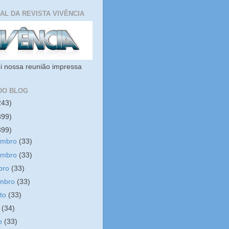
IAL DA REVISTA VIVÊNCIA
i nossa reunião impressa
DO BLOG
243)
399)
399)
embro
(33)
embro
(33)
bro
(33)
embro
(33)
sto
(33)
o
(34)
ho
(33)