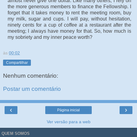
almost never give one dollar. Like many others, I rely on
the more generous members to finance the Fellowship. I
forget that it takes money to rent the meeting room, buy
my milk, sugar and cups. I will pay, without hesitation,
ninety cents for a cup of coffee at a restaurant after the
meeting; I always have money for that. So, how much is
my sobriety and my inner peace worth?
às
00:02
Compartilhar
Nenhum comentário:
Postar um comentário
‹
›
Página inicial
Ver versão para a web
QUEM SOMOS