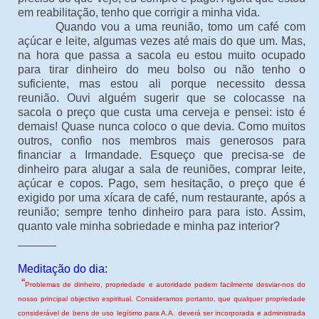
em reabilitação, tenho que corrigir a minha vida.
Quando vou a uma reunião, tomo um café com
açúcar e leite, algumas vezes até mais do que um. Mas,
na hora que passa a sacola eu estou muito ocupado
para tirar dinheiro do meu bolso ou não tenho o
suficiente, mas estou ali porque necessito dessa
reunião. Ouvi alguém sugerir que se colocasse na
sacola o preço que custa uma cerveja e pensei: isto é
demais! Quase nunca coloco o que devia. Como muitos
outros, confio nos membros mais generosos para
financiar a Irmandade. Esqueço que precisa-se de
dinheiro para alugar a sala de reuniões, comprar leite,
açúcar e copos. Pago, sem hesitação, o preço que é
exigido por uma xícara de café, num restaurante, após a
reunião; sempre tenho dinheiro para para isto. Assim,
quanto vale minha sobriedade e minha paz interior?
______
Meditação do dia:
“
Problemas de dinheiro, propriedade e autoridade podem facilmente desviar-nos do
nosso principal objectivo espiritual. Consideramos portanto, que qualquer propriedade
considerável de bens de uso legítimo para A.A. deverá ser incorporada e administrada