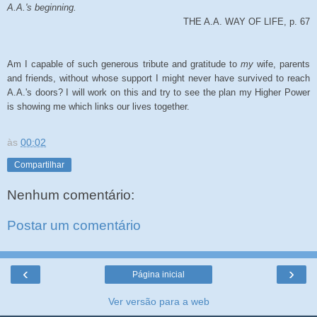
A.A.'s beginning.
THE A.A. WAY OF LIFE, p. 67
Am I capable of such generous tribute and gratitude to
my
wife, parents
and friends, without whose support I might never have survived to reach
A.A.'s doors? I will work on this and try to see the plan my Higher Power
is showing me which links our lives together.
às
00:02
Compartilhar
Nenhum comentário:
Postar um comentário
‹
›
Página inicial
Ver versão para a web