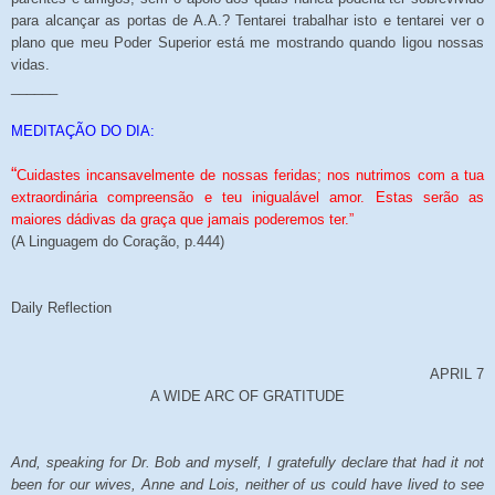
para alcançar as portas de A.A.? Tentarei trabalhar isto e tentarei ver o
plano que meu Poder Superior está me mostrando quando ligou nossas
vidas.
______
MEDITAÇÃO DO DIA:
“
Cuidastes incansavelmente de nossas feridas; nos nutrimos com a tua
extraordinária compreensão e teu inigualável amor. Estas serão as
maiores dádivas da graça que jamais poderemos ter.”
(A Linguagem do Coração, p.444)
Daily Reflection
APRIL 7
A WIDE ARC OF GRATITUDE
And, speaking for Dr. Bob and myself, I gratefully declare that had it not
been for our wives, Anne and Lois, neither of us could have lived to see