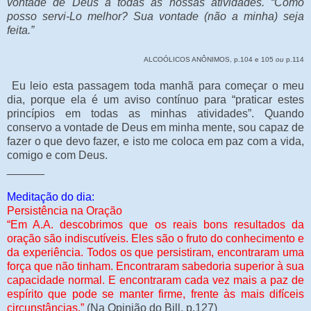
vontade de Deus a todas as nossas atividades. “Como
posso servi-Lo melhor? Sua vontade (não a minha) seja
feita.”
ALCOÓLICOS ANÔNIMOS, p.104 e 105
ou
p.114
Eu leio esta passagem toda manhã para começar o meu
dia, porque ela é um aviso contínuo para “praticar estes
princípios em todas as minhas atividades”. Quando
conservo a vontade de Deus em minha mente, sou capaz de
fazer o que devo fazer, e isto me coloca em paz com a vida,
comigo e com Deus.
______
Meditação do dia:
Persistência na Oração
“Em A.A. descobrimos que os reais bons resultados da
oração são indiscutíveis. Eles são o fruto do conhecimento e
da experiência. Todos os que persistiram, encontraram uma
força que não tinham. Encontraram sabedoria superior à sua
capacidade normal. E encontraram cada vez mais a paz de
espírito que pode se manter firme, frente às mais difíceis
circunstâncias.”
(Na Opinião do Bill, p.127)