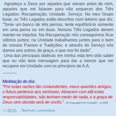
Agradeço a Deus por aqueles que vieram antes de mim,
aqueles que me falaram para não esquecer dos Três
Legados: Recuperação, Unidade, Serviço. No meu Grupo
base, os Três Legados estão descritos num letreiro que diz:
“Tome um banco de três pernas, tente equilibrá-lo somente
em uma perna ou em duas. Nossos Três Legados devem
manter-se intactos. Na Recuperação nós conseguimos ficar
sóbrios juntos; na Unidade trabalhamos juntos para o bem
de nossos Passos e Tradições; e através do Serviço nós
damos aos outros, de graça, o que nos foi dado”.
Uma das principais dádivas em minha vida tem sido saber
que eu não terei mensagem para dar a menos que me
recupere em Unidade com os princípios de A.A.
______
Meditação do dia:
“
Por estas razões tão contundentes, meus queridos amigos,
o futuro pertence aos senhores. Abracem com afã estas
responsabilidades, não tenham medo de nada, e a graça de
Deus sem dúvida será de vocês
.”
(A Linguagem do Coração – p.200)
às
00:01
Nenhum comentário: