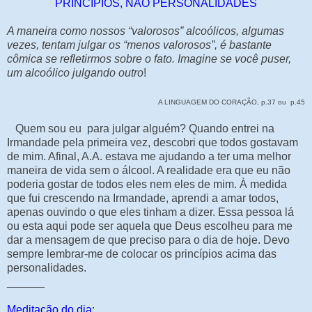
PRINCÍPIOS, NÃO PERSONALIDADES
A maneira como nossos “valorosos” alcoólicos, algumas
vezes, tentam julgar os “menos valorosos”, é bastante
cômica se refletirmos sobre o fato. Imagine se você puser,
um alcoólico julgando outro
!
A LINGUAGEM DO CORAÇÃO, p.37 ou p.45
Quem sou eu para julgar alguém? Quando entrei na
Irmandade pela primeira vez, descobri que todos gostavam
de mim. Afinal, A.A. estava me ajudando a ter uma melhor
maneira de vida sem o álcool. A realidade era que eu não
poderia gostar de todos eles nem eles de mim. À medida
que fui crescendo na Irmandade, aprendi a amar todos,
apenas ouvindo o que eles tinham a dizer. Essa pessoa lá
ou esta aqui pode ser aquela que Deus escolheu para me
dar a mensagem de que preciso para o dia de hoje. Devo
sempre lembrar-me de colocar os princípios acima das
personalidades.
______
Meditação do dia: