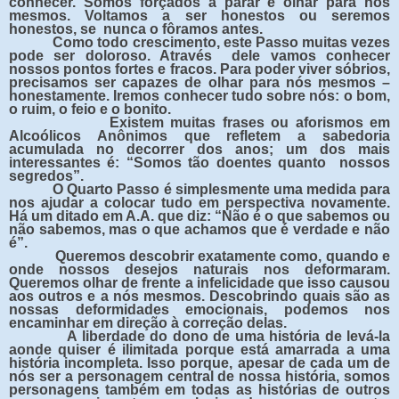
conhecer. Somos forçados a parar e olhar para nós
mesmos. Voltamos a ser honestos ou seremos
honestos, se nunca o fôramos antes.
Como todo crescimento, este Passo muitas vezes
pode ser doloroso. Através dele vamos conhecer
nossos pontos fortes e fracos. Para poder viver sóbrios,
precisamos ser capazes de olhar para nós mesmos –
honestamente. Iremos conhecer tudo sobre nós: o bom,
o ruim, o feio e o bonito.
Existem muitas frases ou aforismos em
Alcoólicos Anônimos que refletem a sabedoria
acumulada no decorrer dos anos; um dos mais
interessantes é: “Somos tão doentes quanto nossos
segredos”.
O Quarto Passo é simplesmente uma medida para
nos ajudar a colocar tudo em perspectiva novamente.
Há um ditado em A.A. que diz: “Não é o que sabemos ou
não sabemos, mas o que achamos que é verdade e não
é”.
Queremos descobrir exatamente como, quando e
onde nossos desejos naturais nos deformaram.
Queremos olhar de frente a infelicidade que isso causou
aos outros e a nós mesmos. Descobrindo quais são as
nossas deformidades emocionais, podemos nos
encaminhar em direção à correção delas.
A liberdade do dono de uma história de levá-la
aonde quiser é ilimitada porque está amarrada a uma
história incompleta. Isso porque, apesar de cada um de
nós ser a personagem central de nossa história, somos
personagens também em todas as histórias de outros