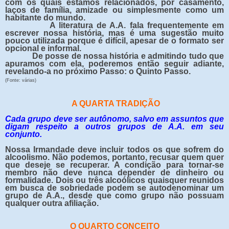
com os quais estamos relacionados, por casamento,
laços de família, amizade ou simplesmente como um
habitante do mundo.
A literatura de A.A. fala frequentemente em
escrever nossa história, mas é uma sugestão muito
pouco utilizada porque é difícil, apesar de o formato ser
opcional e informal.
De posse de nossa história e admitindo tudo que
apuramos com ela, poderemos então seguir adiante,
revelando-a no próximo Passo: o Quinto Passo.
(Fonte: várias)
A QUARTA TRADIÇÃO
Cada grupo deve ser autônomo, salvo em assuntos que
digam respeito a outros grupos de A.A. em seu
conjunto.
Nossa Irmandade deve incluir todos os que sofrem do
alcoolismo. Não podemos, portanto, recusar quem quer
que deseje se recuperar. A condição para tornar-se
membro não deve nunca depender de dinheiro ou
formalidade. Dois ou três alcoólicos quaisquer reunidos
em busca de sobriedade podem se autodenominar um
grupo de A.A., desde que como grupo não possuam
qualquer outra afiliação.
O QUARTO CONCEITO