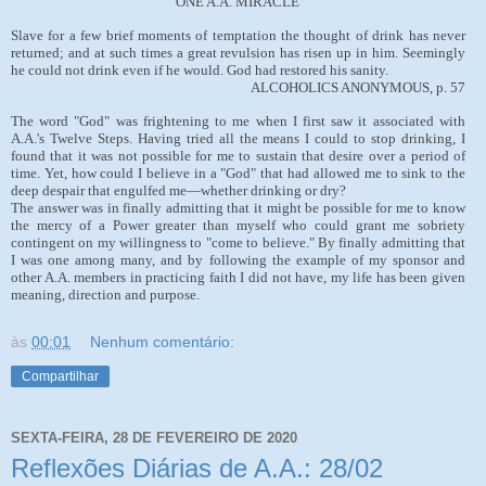
ONE A.A. MIRACLE
Slave for a few brief moments of temptation the thought of drink has never
returned; and at such times a great revulsion has risen up in him. Seemingly
he could not drink even if he would. God had restored his sanity.
ALCOHOLICS ANONYMOUS, p. 57
The word "God" was frightening to me when I first saw it associated with
A.A.'s Twelve Steps. Having tried all the means I could to stop drinking, I
found that it was not possible for me to sustain that desire over a period of
time. Yet, how could I believe in a "God" that had allowed me to sink to the
deep despair that engulfed me—whether drinking or dry?
The answer was in finally admitting that it might be possible for me to know
the mercy of a Power greater than myself who could grant me sobriety
contingent on my willingness to "come to believe." By finally admitting that
I was one among many, and by following the example of my sponsor and
other A.A. members in practicing faith I did not have, my life has been given
meaning, direction and purpose.
às
00:01
Nenhum comentário:
Compartilhar
SEXTA-FEIRA, 28 DE FEVEREIRO DE 2020
Reflexões Diárias de A.A.: 28/02