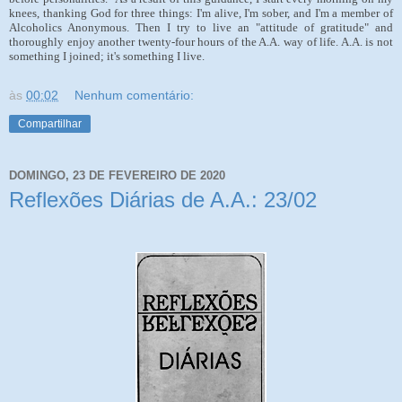
knees, thanking God for three things: I'm alive, I'm sober, and I'm a member of
Alcoholics Anonymous. Then I try to live an "attitude of gratitude" and
thoroughly enjoy another twenty-four hours of the A.A. way of life. A.A. is not
something I joined; it's something I live.
às
00:02
Nenhum comentário:
Compartilhar
DOMINGO, 23 DE FEVEREIRO DE 2020
Reflexões Diárias de A.A.: 23/02