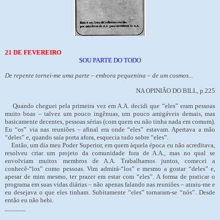
21 DE FEVEREIRO
SOU PARTE DO TODO
De repente tornei-me uma parte – embora pequenina – de um cosmos...
NA OPINIÃO DO BILL, p.225
Quando cheguei pela primeira vez em A.A. decidi que “eles” eram pessoas
muito boas – talvez um pouco ingênuas, um pouco amigáveis demais, mas
basicamente decentes, pessoas sérias (com quem eu não tinha nada em comum).
Eu “os” via nas reuniões – afinal era onde “eles” estavam. Apertava a mão
“deles” e, quando saía porta afora, esquecia tudo sobre “eles”.
Então, um dia meu Poder Superior, em quem àquela época eu não acreditava,
resolveu criar um projeto da comunidade fora de A.A., mas no qual se
envolviam muitos membros de A.A. Trabalhamos juntos, comecei a
conhecê-“los” como pessoas. Vim admirá-“los” e mesmo a gostar “deles” e,
apesar de mim mesmo, ter prazer em estar com “eles”. A forma de praticar o
programa em suas vidas diárias – não apenas falando nas reuniões – atraiu-me e
eu desejava o que eles tinham. Subitamente “eles” tornaram-se “nós”. Desde
então eu não bebi.
______