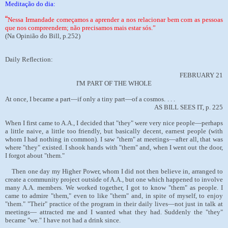
Meditação do dia:
“
Nessa Irmandade começamos a aprender a nos relacionar bem com as pessoas
que nos compreendem; não precisamos mais estar sós.”
(Na Opinião do Bill, p.252)
Daily Reflection:
FEBRUARY 21
I'M PART OF THE WHOLE
At once, I became a part—if only a tiny part—of a cosmos.
. . .
AS BILL SEES IT, p. 225
When I first came to A.A., I decided that "they" were very nice people—perhaps
a little naive, a little too friendly, but basically decent, earnest people (with
whom I had nothing in common). I saw "them" at meetings—after all, that was
where "they" existed. I shook hands with "them" and, when I went out the door,
I forgot about "them."
Then one day my Higher Power, whom I did not then believe in, arranged to
create a community project outside of A.A., but one which happened to involve
many A.A. members. We worked together, I got to know "them" as people. I
came to admire "them," even to like "them" and, in spite of myself, to enjoy
"them." "Their" practice of the program in their daily lives—not just in talk at
meetings— attracted me and I wanted what they had. Suddenly the "they"
became "we." I have not had a drink since.