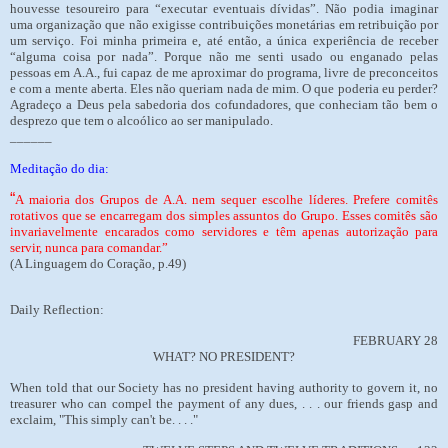
houvesse tesoureiro para “executar eventuais dívidas”. Não podia imaginar
uma organização que não exigisse contribuições monetárias em retribuição por
um serviço. Foi minha primeira e, até então, a única experiência de receber
“alguma coisa por nada”. Porque não me senti usado ou enganado pelas
pessoas em A.A., fui capaz de me aproximar do programa, livre de preconceitos
e com a mente aberta. Eles não queriam nada de mim. O que poderia eu perder?
Agradeço a Deus pela sabedoria dos cofundadores, que conheciam tão bem o
desprezo que tem o alcoólico ao ser manipulado.
______
Meditação do dia:
“
A maioria dos Grupos de A.A. nem sequer escolhe líderes. Prefere comitês
rotativos que se encarregam dos simples assuntos do Grupo. Esses comitês são
invariavelmente encarados como servidores e têm apenas autorização para
servir, nunca para comandar.”
(A Linguagem do Coração, p.49)
Daily Reflection:
FEBRUARY 28
WHAT? NO PRESIDENT?
When told that our Society has no president having authority to govern it, no
treasurer who can compel the payment of any dues, . . . our friends gasp and
exclaim, "This simply can't be. . . ."