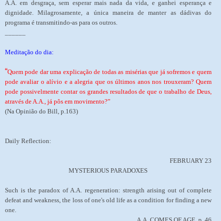
A.A. em desgraça, sem esperar mais nada da vida, e ganhei esperança e
dignidade. Milagrosamente, a única maneira de manter as dádivas do
programa é transmitindo-as para os outros.
______
Meditação do dia:
“
Quem pode dar uma explicação de todas as misérias que já sofremos e quem
pode avaliar o alívio e a alegria que os últimos anos nos trouxeram? Quem
pode possivelmente contar os grandes resultados de que o trabalho de Deus,
através de A.A., já pôs em movimento?”
(Na Opinião do Bill, p.163)
Daily Reflection:
FEBRUARY 23
MYSTERIOUS PARADOXES
Such is the paradox of A.A. regeneration: strength arising out of complete
defeat and weakness, the loss of one's old life as a condition for finding a new
one.
A.A. COMES OF AGE, p. 46