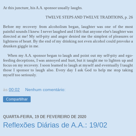
At this juncture, his A.A. sponsor usually laughs.
TWELVE STEPS AND TWELVE TRADITIONS, p. 26
Before my recovery from alcoholism began, laughter was one of the most
painful sounds I knew. I never laughed and I felt that anyone else's laughter was
directed at me! My self-pity and anger denied me the simplest of pleasures or
lightness of heart. By the end of my drinking not even alcohol could provoke a
drunken giggle in me.
When my A.A. sponsor began to laugh and point out my self-pity and ego-
feeding deceptions, I was annoyed and hurt, but it taught me to lighten up and
focus on my recovery. I soon learned to laugh at myself and eventually I taught
those I sponsor to laugh also. Every day I ask God to help me stop taking
myself too seriously.
às
00:02
Nenhum comentário:
Compartilhar
QUARTA-FEIRA, 19 DE FEVEREIRO DE 2020
Reflexões Diárias de A.A.: 19/02