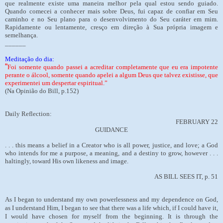
que realmente existe uma maneira melhor pela qual estou sendo guiado.
Quando comecei a conhecer mais sobre Deus, fui capaz de confiar em Seu
caminho e no Seu plano para o desenvolvimento do Seu caráter em mim.
Rapidamente ou lentamente, cresço em direção à Sua própria imagem e
semelhança.
______
Meditação do dia:
“
Foi somente quando passei a acreditar completamente que eu era impotente
perante o álcool, somente quando apelei a algum Deus que talvez existisse, que
experimentei um despertar espiritual.”
(Na Opinião do Bill, p.152)
Daily Reflection:
FEBRUARY 22
GUIDANCE
. . . this means a belief in a Creator who is all power, justice, and love; a God
who intends for me a purpose, a meaning, and a destiny to grow, however . . .
haltingly, toward His own likeness and image.
AS BILL SEES IT, p. 51
As I began to understand my own powerlessness and my dependence on God,
as I understand Him, I began to see that there was a life which, if I could have it,
I would have chosen for myself from the beginning. It is through the