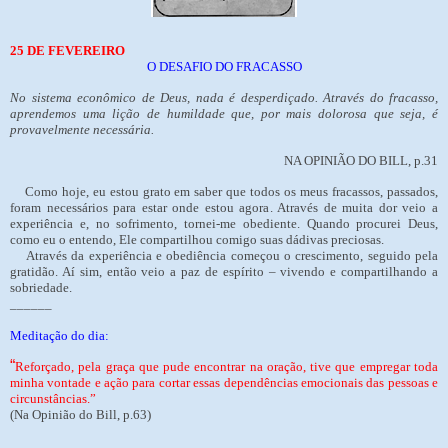
25 DE FEVEREIRO
O DESAFIO DO FRACASSO
No sistema econômico de Deus, nada é desperdiçado. Através do fracasso,
aprendemos uma lição de humildade que, por mais dolorosa que seja, é
provavelmente necessária.
NA OPINIÃO DO BILL, p.31
Como hoje, eu estou grato em saber que todos os meus fracassos, passados,
foram necessários para estar onde estou agora. Através de muita dor veio a
experiência e, no sofrimento, tornei-me obediente. Quando procurei Deus,
como eu o entendo, Ele compartilhou comigo suas dádivas preciosas.
Através da experiência e obediência começou o crescimento, seguido pela
gratidão. Aí sim, então veio a paz de espírito – vivendo e compartilhando a
sobriedade.
______
Meditação do dia:
“
Reforçado, pela graça que pude encontrar na oração, tive que empregar toda
minha vontade e ação para cortar essas dependências emocionais das pessoas e
circunstâncias.”
(Na Opinião do Bill, p.63)