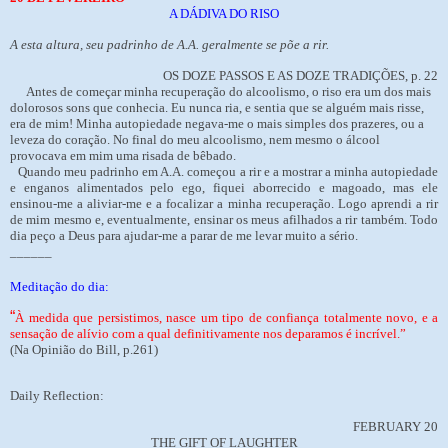
A DÁDIVA DO RISO
A esta altura, seu padrinho de A.A. geralmente se põe a rir.
OS DOZE PASSOS E AS DOZE TRADIÇÕES, p. 22
Antes de começar minha recuperação do alcoolismo, o riso era um dos mais
dolorosos sons que conhecia. Eu nunca ria, e sentia que se alguém mais risse,
era de mim! Minha autopiedade negava-me o mais simples dos prazeres, ou a
leveza do coração. No final do meu alcoolismo, nem mesmo o álcool
provocava em mim uma risada de bêbado.
Quando meu padrinho em A.A. começou a rir e a mostrar a minha autopiedade
e enganos alimentados pelo ego, fiquei aborrecido e magoado, mas ele
ensinou-me a aliviar-me e a focalizar a minha recuperação. Logo aprendi a rir
de mim mesmo e, eventualmente, ensinar os meus afilhados a rir também. Todo
dia peço a Deus para ajudar-me a parar de me levar muito a sério.
______
Meditação do dia:
“
À medida que persistimos, nasce um tipo de confiança totalmente novo, e a
sensação de alívio com a qual definitivamente nos deparamos é incrível.”
(Na Opinião do Bill, p.261)
Daily Reflection:
FEBRUARY 20
THE GIFT OF LAUGHTER