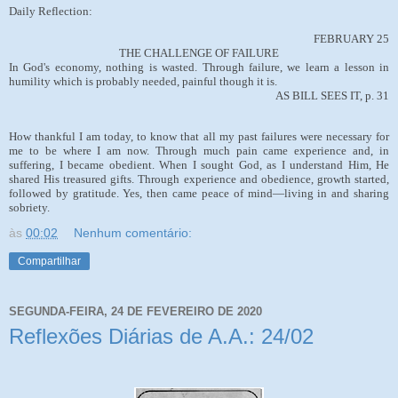
Daily Reflection:
FEBRUARY 25
THE CHALLENGE OF FAILURE
In God's economy, nothing is wasted. Through failure, we learn a lesson in
humility which is probably needed, painful though it is.
AS BILL SEES IT, p. 31
How thankful I am today, to know that all my past failures were necessary for
me to be where I am now. Through much pain came experience and, in
suffering, I became obedient. When I sought God, as I understand Him, He
shared His treasured gifts. Through experience and obedience, growth started,
followed by gratitude. Yes, then came peace of mind—living in and sharing
sobriety.
às
00:02
Nenhum comentário:
Compartilhar
SEGUNDA-FEIRA, 24 DE FEVEREIRO DE 2020
Reflexões Diárias de A.A.: 24/02