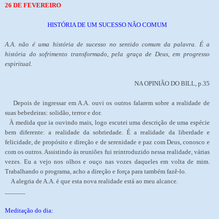
26 DE FEVEREIRO
HISTÓRIA DE UM SUCESSO NÃO COMUM
A.A. não é uma história de sucesso no sentido comum da palavra. É a
história do sofrimento transformado, pela graça de Deus, em progresso
espiritual.
NA OPINIÃO DO BILL, p.35
Depois de ingressar em A.A. ouvi os outros falarem sobre a realidade de
suas bebedeiras: solidão, terror e dor.
À medida que ia ouvindo mais, logo escutei uma descrição de uma espécie
bem diferente: a realidade da sobriedade. É a realidade da liberdade e
felicidade, de propósito e direção e de serenidade e paz com Deus, conosco e
com os outros. Assistindo às reuniões fui reintroduzido nessa realidade, várias
vezes. Eu a vejo nos olhos e ouço nas vozes daqueles em volta de mim.
Trabalhando o programa, acho a direção e força para também fazê-lo.
A alegria de A.A. é que esta nova realidade está ao meu alcance.
______
Meditação do dia: