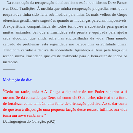
Na construção da recuperação do alcoolismo estão reunidos os Doze Passos
e as Doze Tradições. À medida que minha recuperação progredia, senti que a
roupa nova tinha sido feita sob medida para mim. Os mais velhos do Grupo
ofereciam gentilmente sugestões quando as mudanças pareciam impossíveis.
A experiência compartilhada de todos tornou-se a substância para guardar
muitas amizades. Sei que a Irmandade está pronta e equipada para ajudar
cada alcoólico que ainda sofre nas encruzilhadas da vida. Num mundo
cercado de problemas, esta seguridade me parece uma estabilidade única.
Trato com carinho a dádiva da sobriedade. Agradeço a Deus pela força que
recebo numa Irmandade que existe realmente para o bem-estar de todos os
membros.
______
Meditação do dia:
“
Cedo ou tarde, cada A.A. Chega a depender de um Poder superior a si
mesmo. Se dá conta de que Deus, tal como ele O concebe, não é só uma fonte
de fortaleza, como também uma fonte de orientação positiva. Ao se dar conta
de que tem à disposição uma pequena facção desse recurso infinito, sua vida
toma um novo semblante.”
(A Linguagem do Coração, p.92)