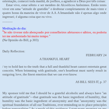
orientação, comecei toda manhã, de joelhos, a agradecer a Deus por três coisas:
Estar vivo, estar sóbrio e ser membro de Alcoólicos Anônimos. Então tento
viver em uma “atitude de gratidão” e desfrutar completamente de mais vinte e
quatro horas da maneira de viver de A.A. A Irmandade não é apenas algo onde
ingressei; é alguma coisa que eu vivo.
______
Meditação do dia:
“
Se não tivesse sido abençoado por conselheiros afetuosos e sábios, eu poderia
ter me arrebentado há muito tempo.”
(Na Opinião do Bill, p.303)
Daily Reflection:
FEBRUARY 24
A THANKFUL HEART
/ try to hold fast to the truth that a full and thankful heart cannot entertain great
conceits. When brimming with gratitude, one's heartbeat must surely result in
outgoing
love, the finest emotion that we can ever know.
AS BILL SEES IT, p. 37
My sponsor told me that I should be a grateful alcoholic and always have "an
attitude of gratitude"—that gratitude was the basic ingredient of humility, that
humility was the basic ingredient of anonymity and that "anonymity was the
spiritual foundation of all our Traditions, ever reminding us to place principles
before personalities." As a result of this guidance, I start every morning on my