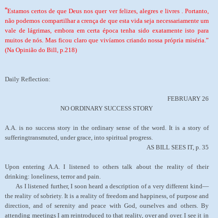
“
Estamos certos de que Deus nos quer ver felizes, alegres e livres . Portanto,
não podemos compartilhar a crença de que esta vida seja necessariamente um
vale de lágrimas, embora em certa época tenha sido exatamente isto para
muitos de nós. Mas ficou claro que vivíamos criando nossa própria miséria.”
(Na Opinião do Bill, p.218)
Daily Reflection:
FEBRUARY 26
NO ORDINARY SUCCESS STORY
A.A. is no success story in the ordinary sense of the word. It is a story of
sufferingtransmuted, under grace, into spiritual progress.
AS BILL SEES IT, p. 35
Upon entering A.A. I listened to others talk about the reality of their
drinking: loneliness, terror and pain.
As I listened further, I soon heard a description of a very different kind—
the reality of sobriety. It is a reality of freedom and happiness, of purpose and
direction, and of serenity and peace with God, ourselves and others. By
attending meetings I am reintroduced to that reality, over and over. I see it in