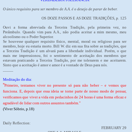
O único requisito para ser membro de A.A. é o desejo de parar de beber.
OS DOZE PASSOS E AS DOZE TRADIÇÕES, p. 125
Ouvi a forma abreviada da Terceira Tradição, pela primeira vez, no
Preâmbulo. Quando vim para A.A., não podia aceitar a mim mesmo, meu
alcoolismo ou o Poder Superior.
Se houvesse qualquer requisito físico, mental, moral ou religioso para ser
membro, hoje eu estaria morto. Bill W. diz em sua fita sobre as tradições, que
a Terceira Tradição é um alvará para a liberdade individual. Porém, o que
mais me impressionou, foi o sentimento de aceitação dos membros que
estavam praticando a Terceira Tradição, por me tolerarem e me aceitarem.
Sinto que a aceitação é amor e amor é a vontade de Deus para nós.
_____
Meditação do dia:
“
Primeiro, tentamos viver no presente só para não beber – e vemos que
funciona. E, depois que essa ideia se torne parte de nosso modo de pensar,
verificamos que viver a vida em pedacinhos de 24 horas é uma forma eficaz e
agradável de lidar com outros assuntos também.”
(Viver Sóbrio, p.18)
Daily Reflection:
FEBRUARY 29