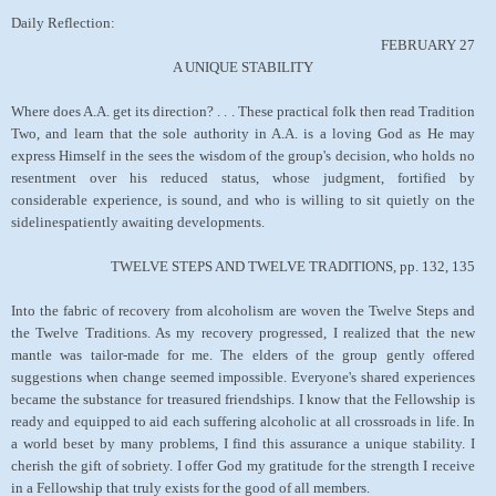
Daily Reflection:
FEBRUARY 27
A UNIQUE STABILITY
Where does A.A. get its direction? . . . These practical folk then read Tradition
Two, and learn that the sole authority in A.A. is a loving God as He may
express Himself in the sees the wisdom of the group's decision, who holds no
resentment over his reduced status, whose judgment, fortified by
considerable experience, is sound, and who is willing to sit quietly on the
sidelinespatiently awaiting developments.
TWELVE STEPS AND TWELVE TRADITIONS, pp. 132, 135
Into the fabric of recovery from alcoholism are woven the Twelve Steps and
the Twelve Traditions. As my recovery progressed, I realized that the new
mantle was tailor-made for me. The elders of the group gently offered
suggestions when change seemed impossible. Everyone's shared experiences
became the substance for treasured friendships. I know that the Fellowship is
ready and equipped to aid each suffering alcoholic at all crossroads in life. In
a world beset by many problems, I find this assurance a unique stability. I
cherish the gift of sobriety. I offer God my gratitude for the strength I receive
in a Fellowship that truly exists for the good of all members.