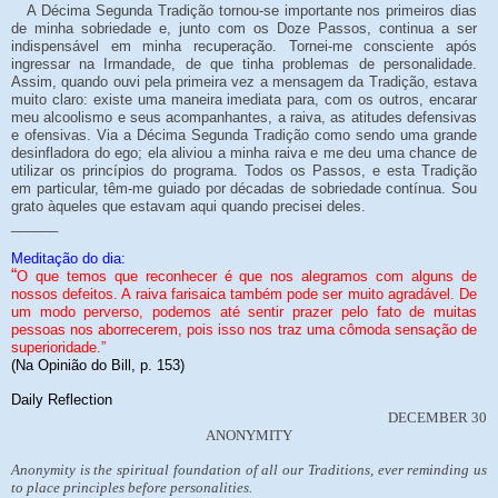
A Décima Segunda Tradição tornou-se importante nos primeiros dias
de minha sobriedade e, junto com os Doze Passos, continua a ser
indispensável em minha recuperação. Tornei-me consciente após
ingressar na Irmandade, de que tinha problemas de personalidade.
Assim, quando ouvi pela primeira vez a mensagem da Tradição, estava
muito claro: existe uma maneira imediata para, com os outros, encarar
meu alcoolismo e seus acompanhantes, a raiva, as atitudes defensivas
e ofensivas. Via a Décima Segunda Tradição como sendo uma grande
desinfladora do ego; ela aliviou a minha raiva e me deu uma chance de
utilizar os princípios do programa. Todos os Passos, e esta Tradição
em particular, têm-me guiado por décadas de sobriedade contínua. Sou
grato àqueles que estavam aqui quando precisei deles.
______
Meditação do dia:
“
O que temos que reconhecer é que nos alegramos com alguns de
nossos defeitos. A raiva farisaica também pode ser muito agradável. De
um modo perverso, podemos até sentir prazer pelo fato de muitas
pessoas nos aborrecerem, pois isso nos traz uma cômoda sensação de
superioridade.”
(Na Opinião do Bill, p. 153)
Daily Reflection
DECEMBER 30
ANONYMITY
Anonymity is the spiritual foundation of all our Traditions, ever reminding us
to place principles before personalities.