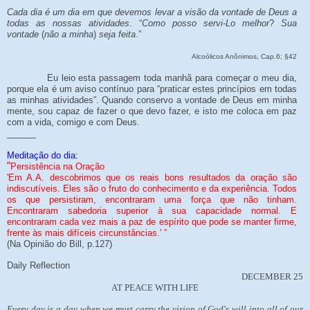
Cada dia é um dia em que devemos levar a visão da vontade de Deus a
todas as nossas atividades
. “
Como posso servi-Lo melhor
?
Sua
vontade
(
não a minha
)
seja feita
.”
Alcoólicos Anônimos, Cap.6; §42
Eu leio esta passagem toda manhã para começar o meu dia,
porque ela é um aviso contínuo para “praticar estes princípios em todas
as minhas atividades”. Quando conservo a vontade de Deus em minha
mente, sou capaz de fazer o que devo fazer, e isto me coloca em paz
com a vida, comigo e com Deus.
______
Meditação do dia:
“
Persistência na Oração
'Em A.A. descobrimos que os reais bons resultados da oração são
indiscutíveis. Eles são o fruto do conhecimento e da experiência. Todos
os que persistiram, encontraram uma força que não tinham.
Encontraram sabedoria superior à sua capacidade normal. E
encontraram cada vez mais a paz de espírito que pode se manter firme,
frente às mais difíceis circunstâncias.' ”
(Na Opinião do Bill, p.127)
Daily Reflection
DECEMBER 25
AT PEACE WITH LIFE
Every day is a day when we must carry the vision of God's will into all of our