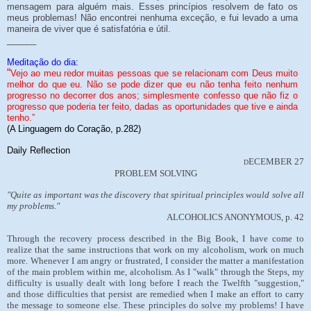
mensagem para alguém mais. Esses princípios resolvem de fato os
meus problemas! Não encontrei nenhuma exceção, e fui levado a uma
maneira de viver que é satisfatória e útil.
______
Meditação do dia:
“
Vejo ao meu redor muitas pessoas que se relacionam com Deus muito
melhor do que eu. Não se pode dizer que eu não tenha feito nenhum
progresso no decorrer dos anos; simplesmente confesso que não fiz o
progresso que poderia ter feito, dadas as oportunidades que tive e ainda
tenho.”
(A Linguagem do Coração, p.282)
Daily Reflection
ECEMBER 27
D
PROBLEM SOLVING
"Quite as important was the discovery that spiritual principles would solve all
my problems."
ALCOHOLICS ANONYMOUS, p. 42
Through the recovery process described in the Big Book, I have come to
realize that the same instructions that work on my alcoholism, work on much
more. Whenever I am angry or frustrated, I consider the matter a manifestation
of the main problem within me, alcoholism. As I "walk" through the Steps, my
difficulty is usually dealt with long before I reach the Twelfth "suggestion,"
and those difficulties that persist are remedied when I make an effort to carry
the message to someone else. These principles do solve my problems! I have