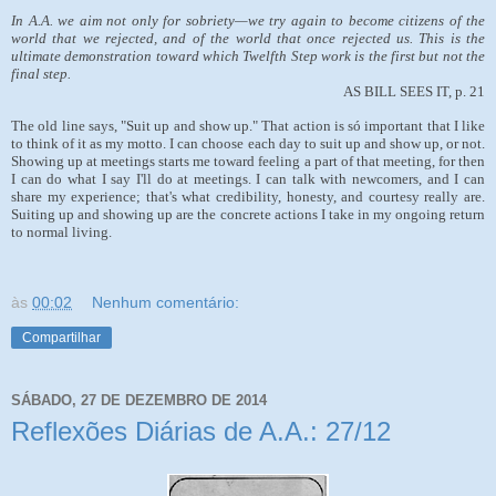
In A.A. we aim not only for sobriety—we try again to become citizens of the
world that we rejected, and of the world that once rejected us. This is the
ultimate demonstration toward which Twelfth Step work is the first but not the
final step.
AS BILL SEES IT, p. 21
The old line says, "Suit up and show up." That action is só important that I like
to think of it as my motto. I can choose each day to suit up and show up, or not.
Showing up at meetings starts me toward feeling a part of that meeting, for then
I can do what I say I'll do at meetings. I can talk with newcomers, and I can
share my experience; that's what credibility, honesty, and courtesy really are.
Suiting up and showing up are the concrete actions I take in my ongoing return
to normal living.
às
00:02
Nenhum comentário:
Compartilhar
SÁBADO, 27 DE DEZEMBRO DE 2014
Reflexões Diárias de A.A.: 27/12