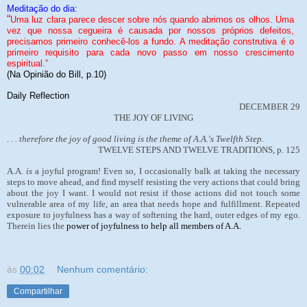
Meditação do dia:
“
Uma luz clara parece descer sobre nós quando abrimos os olhos. Uma
vez que nossa cegueira é causada por nossos próprios defeitos,
precisamos primeiro conhecê-los a fundo. A meditação construtiva é o
primeiro requisito para cada novo passo em nosso crescimento
espiritual.”
(Na Opinião do Bill, p.10)
Daily Reflection
DECEMBER 29
THE JOY OF LIVING
. . . therefore the joy of good living is the theme of A.A.'s Twelfth Step.
TWELVE STEPS AND TWELVE TRADITIONS, p. 125
A.A.
is
a joyful program! Even so, I occasionally balk at taking the necessary
steps to move ahead, and find myself resisting the very actions that could bring
about the joy I want. I would not resist if those actions did not touch some
vulnerable area of my life, an area that needs hope and fulfillment. Repeated
exposure to joyfulness has a way of softening the hard, outer edges of my ego.
Therein lies the
power of joyfulness to help all members of A.A.
às
00:02
Nenhum comentário:
Compartilhar