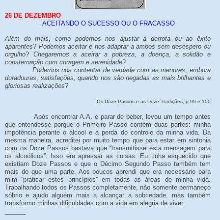
26 DE DEZEMBRO
ACEITANDO O SUCESSO OU O FRACASSO
Além do mais
,
como podemos nos ajustar à derrota ou ao êxito
aparentes
?
Podemos aceitar e nos adaptar a ambos sem desespero ou
orgulho
?
Chegaremos a aceitar a pobreza
,
a doença
,
a solidão e
consternação com coragem e serenidade
?
Podemos nos contentar de verdade com as menores
,
embora
duradouras
,
satisfações
,
quando nos são negadas as mais brilhantes e
gloriosas realizações
?
Os Doze Passos e as Doze Tradições, p.99 e 100
Após encontrar A.A. e parar de beber, levou um tempo antes
que entendesse porque o Primeiro Passo contém duas partes: minha
impotência perante o álcool e a perda do controle da minha vida. Da
mesma maneira, acreditei por muito tempo que para estar em sintonia
com os Doze Passos bastava que “transmitisse esta mensagem para
os alcoólicos”. Isso era apressar as coisas. Eu tinha esquecido que
existiam Doze Passos e que o Décimo Segundo Passo também tem
mais do que uma parte. Aos poucos aprendi que era necessário para
mim “praticar estes princípios” em todas as áreas de minha vida.
Trabalhando todos os Passos completamente, não somente permaneço
sóbrio e ajudo alguém mais a alcançar a sobriedade, mas também
transformo minhas dificuldades com a vida em alegria de viver.
______