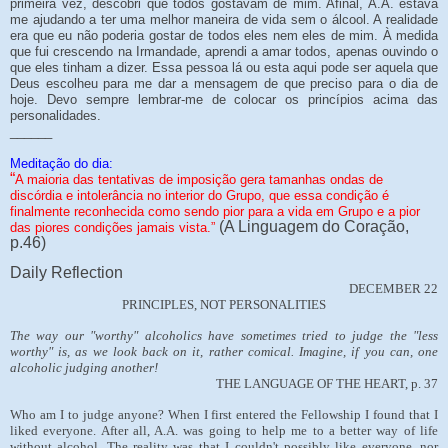
primeira vez, descobri que todos gostavam de mim. Afinal, A.A. estava
me ajudando a ter uma melhor maneira de vida sem o álcool. A realidade
era que eu não poderia gostar de todos eles nem eles de mim. À medida
que fui crescendo na Irmandade, aprendi a amar todos, apenas ouvindo o
que eles tinham a dizer. Essa pessoa lá ou esta aqui pode ser aquela que
Deus escolheu para me dar a mensagem de que preciso para o dia de
hoje. Devo sempre lembrar-me de colocar os princípios acima das
personalidades.
______
Meditação do dia:
“
A maioria das tentativas de imposição gera tamanhas ondas de
discórdia e intolerância no interior do Grupo, que essa condição é
finalmente reconhecida como sendo pior para a vida em Grupo e a pior
(A Linguagem do Coração,
das piores condições jamais vista.”
p.46)
Daily Reflection
DECEMBER 22
PRINCIPLES, NOT PERSONALITIES
The way our "worthy" alcoholics have sometimes tried to judge the "less
worthy" is, as we look back on it, rather comical. Imagine, if you can, one
alcoholic judging another!
THE LANGUAGE OF THE HEART, p. 37
Who am I to judge anyone? When I first entered the Fellowship I found that I
liked everyone. After all, A.A. was going to help me to a better way of life
without alcohol. The reality was that I couldn't possibly like everyone, nor