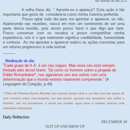
Na Opinião do Bill, p.21
A velha frase diz: “ Apronte-se e apareça”! Esta ação é tão
importante que gosto de considerá-la como minha máxima preferida.
Posso optar todo dia para me aprontar e aparecer, ou não.
Aparecendo nas reuniões, nasce em mim um sentimento de ser uma
parte dessa reunião, pois assim posso fazer o que digo que farei.
Posso conversar com os novatos e posso compartilhar minha
experiência; isto é o que realmente significa credibilidade, honestidade
e cortesia. Ao me aprontar e aparecer realizo as ações concretas para
um retorno progressivo à vida normal.
______
Meditação do dia:
“
Cada grupo de A.A. é um céu seguro. Mas esse céu está sempre
limitado pelo álcool tirano. Tal como os homens sobre a jangada de
Eddie Rickenbaker
*
, nos agarramos uns aos outros com uma
determinação que o mundo exterior raramente compreende.”
(A
Linguagem do Coração, p.44)
*
Piloto da Primeira Guerra Mundial, que passou quase vinte e um dias com seu grupo de
sete homens sobre uma jangada, em mar aberto, quando seu aeroplano caiu sobre o
Pacífico, sob sol causticante; e tendo por comida, água doce e sombra, apenas uma
inabalável esperança.
Daily Reflection
DECEMBER 28
SUIT UP AND SHOW UP