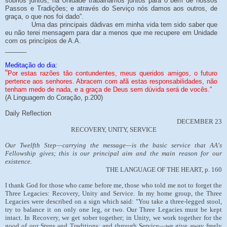
sóbrios juntos; na Unidade trabalhamos juntos para o bem de nossos
Passos e Tradições; e através do Serviço nós damos aos outros, de
graça, o que nos foi dado”.
Uma das principais dádivas em minha vida tem sido saber que
eu não terei mensagem para dar a menos que me recupere em Unidade
com os princípios de A.A.
______
Meditação do dia:
“
Por estas razões tão contundentes, meus queridos amigos, o futuro
pertence aos senhores. Abracem com afã estas responsabilidades, não
tenham medo de nada, e a graça de Deus sem dúvida será de vocês.”
(A Linguagem do Coração, p.200)
Daily Reflection
DECEMBER 23
RECOVERY, UNITY, SERVICE
Our Twelfth Step—carrying the message—is the basic service that AA's
Fellowship gives; this is our principal aim and the main reason for our
existence.
THE LANGUAGE OF THE HEART, p. 160
I thank God for those who came before me, those who told me not to forget the
Three Legacies: Recovery, Unity and Service. In my home group, the Three
Legacies were described on a sign which said: "You take a three-legged stool,
try to balance it on only one leg, or two. Our Three Legacies must be kept
intact. In Recovery, we get sober together; in Unity, we work together for the
good of our Steps and Traditions; and through Service—we give away freely