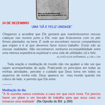
24 DE DEZEMBRO
UMA “SÃ E FELIZ UNIDADE”
Chegamos a acreditar que Ele gostaria que mantivéssemos nossas
cabeças nas nuvens junto a Ele
,
mas que ficássemos com os pés
firmes plantados na terra
.
É onde se encontram nossos companheiros
que viajam e é aí que devemos fazer nosso trabalho. Estas são as
nossas realidades
.
Não encontramos nenhuma incompatibilidade entre
uma intensa experiência espiritual e uma vida de utilidades sã e feliz
.
ALCOÓLICOS ANÔNIMOS, p.158
e
159
Toda oração e meditação do mundo não me ajudam a não ser que
sejam acompanhadas de ação. Praticando os princípios em todas as
minhas atividades, percebo o cuidado que Deus toma em todos os
aspectos de minha vida. Deus aparece no meu mundo quando me
coloco de lado, e permito que Ele entre.
______
Meditação do dia:
“
A fé sozinha nunca construiu a casa em que você mora. Foi preciso
haver um plano e um bocado de trabalho para que essa casa se
tornasse uma realidade”.
(Na Opinião do Bill. p.284)