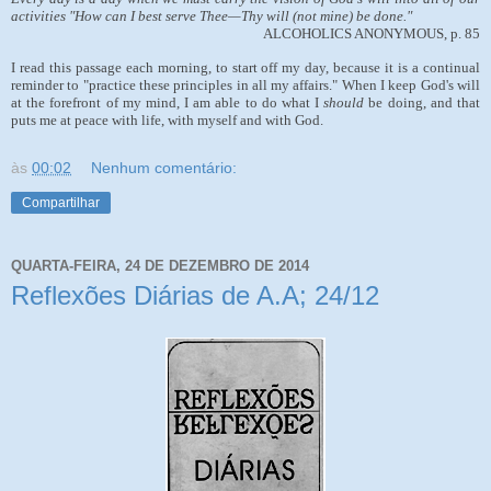
activities "How can I best serve Thee—Thy will (not mine) be done."
ALCOHOLICS ANONYMOUS, p. 85
I read this passage each morning, to start off my day, because it is a continual
reminder to "practice these principles in all my affairs." When I keep God's will
at the forefront of my mind, I am able to do what I
should
be doing, and that
puts me at peace with life, with myself and with God.
às
00:02
Nenhum comentário:
Compartilhar
QUARTA-FEIRA, 24 DE DEZEMBRO DE 2014
Reflexões Diárias de A.A; 24/12