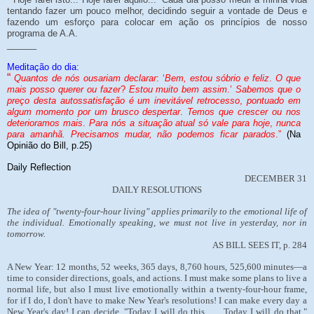
tentando fazer um pouco melhor, decidindo seguir a vontade de Deus e
fazendo um esforço para colocar em ação os princípios de nosso
programa de A.A.
______
Meditação do dia:
“
Quantos de nós ousariam declarar
: ‘
Bem, estou sóbrio e feliz
.
O que
mais posso querer ou fazer
?
Estou muito bem assim
.’
Sabemos que o
preço desta autossatisfação é um inevitável retrocesso
,
pontuado em
algum momento por um brusco despertar
.
Temos que crescer ou nos
deterioramos mais
.
Para nós a situação atual só vale para hoje
,
nunca
para amanhã. Precisamos mudar, não podemos ficar parados
.”
(Na
Opinião do Bill, p.25)
Daily Reflection
DECEMBER 31
DAILY RESOLUTIONS
The idea of "twenty-four-hour living" applies primarily to the emotional life of
the individual. Emotionally speaking, we must not live in yesterday, nor in
tomorrow.
AS BILL SEES IT, p. 284
A New Year: 12 months, 52 weeks, 365 days, 8,760 hours, 525,600 minutes—a
time to consider directions, goals, and actions. I must make some plans to live a
normal life, but also I must live emotionally within a twenty-four-hour frame,
for if I do, I don't have to make New Year's resolutions! I can make every day a
New Year's day! I can decide, "Today I will do this . . . Today I will do that."