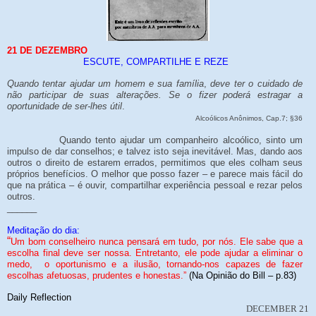
21 DE DEZEMBRO
ESCUTE, COMPARTILHE E REZE
Quando tentar ajudar um homem e sua família
,
deve ter o cuidado de
não participar de suas alterações. Se o fizer poderá estragar a
oportunidade de ser-lhes útil
.
Alcoólicos Anônimos, Cap.7; §36
Quando tento ajudar um companheiro alcoólico, sinto um
impulso de dar conselhos; e talvez isto seja inevitável. Mas, dando aos
outros o direito de estarem errados, permitimos que eles colham seus
próprios benefícios. O melhor que posso fazer – e parece mais fácil do
que na prática – é ouvir, compartilhar experiência pessoal e rezar pelos
outros.
______
Meditação do dia:
“
Um bom conselheiro nunca pensará em tudo, por nós. Ele sabe que a
escolha final deve ser nossa. Entretanto, ele pode ajudar a eliminar o
medo, o oportunismo e a ilusão, tornando-nos capazes de fazer
escolhas afetuosas, prudentes e honestas.”
(Na Opinião do Bill – p.83)
Daily Reflection
DECEMBER 21