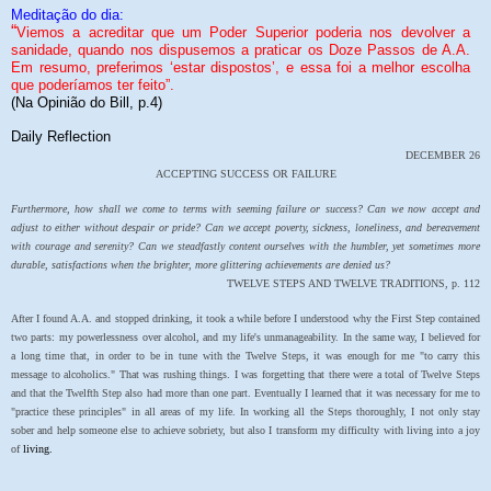
Meditação do dia:
“
Viemos a acreditar que um Poder Superior poderia nos devolver a
sanidade, quando nos dispusemos a praticar os Doze Passos de A.A.
Em resumo, preferimos ‘estar dispostos’, e essa foi a melhor escolha
que poderíamos ter feito”.
(Na Opinião do Bill, p.4)
Daily Reflection
DECEMBER 26
ACCEPTING SUCCESS OR FAILURE
Furthermore, how shall we come to terms with seeming failure or success? Can we now accept and
adjust to either without despair or pride? Can we accept poverty, sickness, loneliness, and bereavement
with courage and serenity? Can we steadfastly content ourselves with the humbler, yet sometimes more
durable, satisfactions when the brighter, more glittering achievements are denied us?
TWELVE STEPS AND TWELVE TRADITIONS, p. 112
After I found A.A. and stopped drinking, it took a while before I understood why the First Step contained
two parts: my powerlessness over alcohol, and my life's unmanageability. In the same way, I believed for
a long time that, in order to be in tune with the Twelve Steps, it was enough for me "to carry this
message to alcoholics." That was rushing things. I was forgetting that there were a total of Twelve Steps
and that the Twelfth Step also had more than one part. Eventually I learned that it was necessary for me to
"practice these principles" in all areas of my life. In working all the Steps thoroughly, I not only stay
sober and help someone else to achieve sobriety, but also I transform my difficulty with living into a joy
of
living.