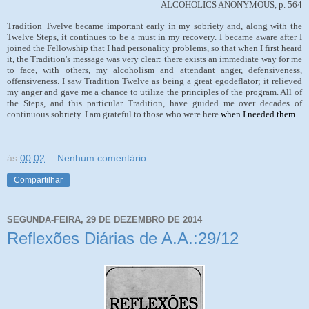
ALCOHOLICS ANONYMOUS, p. 564
Tradition Twelve became important early in my sobriety and, along with the
Twelve Steps, it continues to be a must in my recovery. I became aware after I
joined the Fellowship that I had personality problems, so that when I first heard
it, the Tradition's message was very clear: there exists an immediate way for me
to face, with others, my alcoholism and attendant anger, defensiveness,
offensiveness. I saw Tradition Twelve as being a great egodeflator; it relieved
my anger and gave me a chance to utilize the principles of the program. All of
the Steps, and this particular Tradition, have guided me over decades of
continuous sobriety. I am grateful to those who were here
when I needed them.
às
00:02
Nenhum comentário:
Compartilhar
SEGUNDA-FEIRA, 29 DE DEZEMBRO DE 2014
Reflexões Diárias de A.A.:29/12