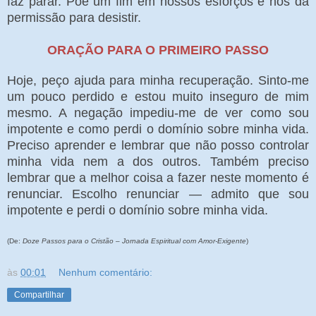
faz parar. Põe um fim em nossos esforços e nos dá
permissão para desistir.
ORAÇÃO PARA O PRIMEIRO PASSO
Hoje, peço ajuda para minha recuperação. Sinto-me
um pouco perdido e estou muito inseguro de mim
mesmo. A negação impediu-me de ver como sou
impotente e como perdi o domínio sobre minha vida.
Preciso aprender e lembrar que não posso controlar
minha vida nem a dos outros. Também preciso
lembrar que a melhor coisa a fazer neste momento é
renunciar. Escolho renunciar — admito que sou
impotente e perdi o domínio sobre minha vida.
(De:
Doze Passos para o Cristão – Jornada Espiritual com Amor-Exigente
)
às
00:01
Nenhum comentário:
Compartilhar