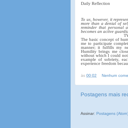
Daily Reflection
To us, however, it represen
more than a denial of sel
reminder that personal 
becomes an active guardia
T
The basic concept of humil
me to participate comple
manner; it fulfills my n
Humility brings me close
without which I could not
example of sobriety, eac
experience freedom becau
às
00:02
Nenhum comen
Postagens mais re
Assinar:
Postagens (Atom