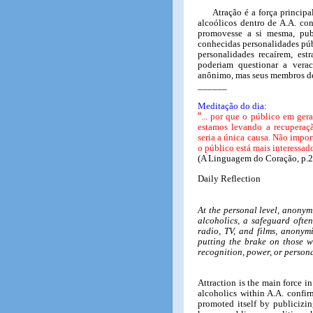
Atração é a força princip
alcoólicos dentro de A.A. con
promovesse a si mesma, pub
conhecidas personalidades púb
personalidades recaírem, es
poderiam questionar a vera
anônimo, mas seus membros de
______
Meditação do dia:
“
... por que o público em ger
estamos levando a recuperaç
seria a única causa. Não impo
o público está mais interessad
(A Linguagem do Coração, p.2
Daily Reflection
At the personal level, anonym
alcoholics, a safeguard often
radio, TV, and films, anonymi
putting the brake on those wh
recognition, power, or persona
Attraction is the main force i
alcoholics within A.A. confir
promoted itself by publicizin