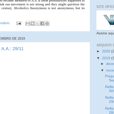
o became members of A.A. If these personalities happened to
hink our movement is not strong and they might question the
SITE OFIC
he century. Alcoholics Anonymous is not anonymous, but its
tário:
Assine aqu
EMBRO DE 2019
ARQUIVO 
 A.A.: 29/11
►
2020
(
▼
2019
(
►
dez
▼
nov
Prep
Se
Refle
30
Refle
29
Refle
28