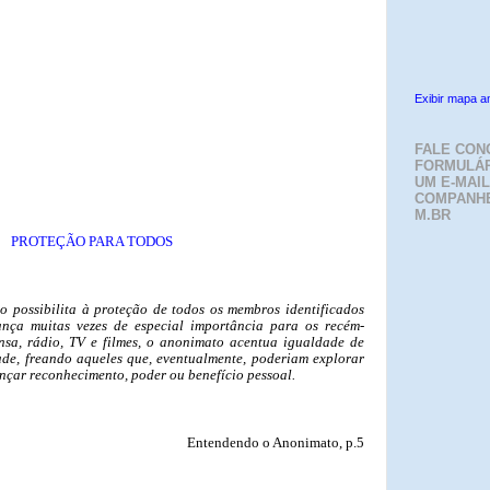
Exibir mapa a
FALE CON
FORMULÁR
UM E-MAIL
COMPANH
M.BR
PROTEÇÃO PARA TODOS
o possibilita à proteção de todos os membros identificados
nça muitas vezes de especial importância para os recém-
nsa, rádio, TV e filmes, o anonimato acentua igualdade de
de, freando aqueles que, eventualmente, poderiam explorar
ançar reconhecimento, poder ou benefício pessoal.
Entendendo o Anonimato, p.5