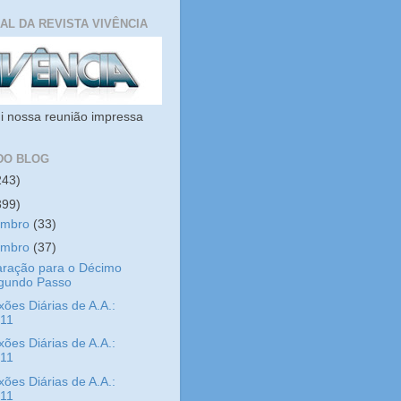
IAL DA REVISTA VIVÊNCIA
i nossa reunião impressa
DO BLOG
243)
399)
embro
(33)
embro
(37)
aração para o Décimo
gundo Passo
xões Diárias de A.A.:
/11
xões Diárias de A.A.:
/11
xões Diárias de A.A.:
/11