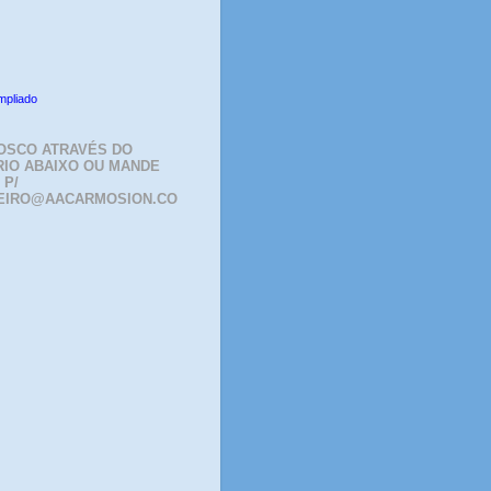
mpliado
OSCO ATRAVÉS DO
IO ABAIXO OU MANDE
 P/
EIRO@AACARMOSION.CO