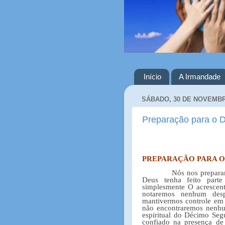
Início
A Irmandade
SÁBADO, 30 DE NOVEMBR
Preparação para o 
PREPARAÇÃO PARA O
Nós nos prepar
Deus tenha feito part
simplesmente O acrescen
notaremos nenhum desp
mantivermos controle em 
não encontraremos nenhum 
espiritual do Décimo Segu
confiado na presença de