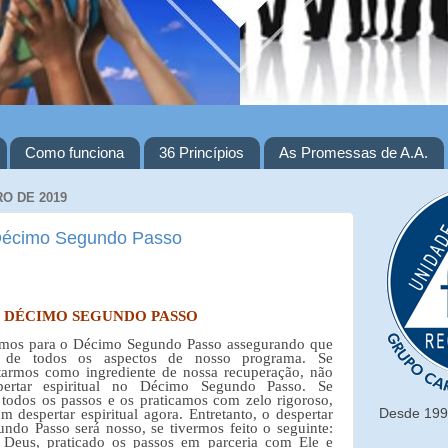
Como funciona
36 Princípios
As Promessas de A.A.
O DE 2019
Décimo Segundo Passo
 DÉCIMO SEGUNDO PASSO
amos para o Décimo Segundo Passo assegurando que
e de todos os aspectos de nosso programa. Se
tarmos como ingrediente de nossa recuperação, não
ertar espiritual no Décimo Segundo Passo. Se
todos os passos e os praticamos com zelo rigoroso,
Desde 1993
despertar espiritual agora. Entretanto, o despertar
ndo Passo será nosso, se tivermos feito o seguinte:
 Deus, praticado os passos em parceria com Ele e