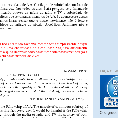
al na irmandade de A.A. O milagre de sobriedade contínua de
firma este fato todos os dias. Seria perigoso se a Irmandade
licando através da mídia de rádio e TV a sobriedade de
licas que se tornaram membros de A.A. Se acontecesse dessas
tranhos iriam pensar que o nosso movimento não é forte e
cidade do milagre do século. Alcoólicos Anônimos não é
vem ser.
al nos encara tão favoravelmente? Seria simplesmente porque
ão a uma enormidade de alcoólicos? Não, isso dificilmente
rta o quão impressionado possa ficar com nossas recuperações,
o em nossa maneira de viver.”
1)
FAÇA O SI
NOVEMBER 30
PROTECTION FOR ALL
ity provides protection or all members from identification as
 of special importance to newcomers, i t the level of press,
ty tresses the equality in the Fellowship of all members by
o might otherwise exploit their A.A. affiliation to achieve
l gain.
"UNDERSTANDING ANONYMITY," p. 5
n the Fellowship of A.A. The miracle of continuous sobriety of
ms this fact every day. It would be harmful if the Fellowship
O segredo 
g, through the media of radio and TV, the sobriety of well-