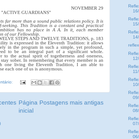
Refle
NOVEMBER 29
16
"ACTIVE GUARDIANS"
Refle
ts far more than a sound public relations policy. It is
15
f-seeking. This Tradition is a constant and practical
ambition has no place in A A. In it, each member
Refle
n of our Fellowship.
14
WELVE STEPS AND TWELVE TRADITIONS, p. 183
ity is expressed in the Eleventh Tradition: it allows
refle
tely in the program in such a simple, yet profound,
eed to be an integral part of a significant whole.
Refle
r to the actual spirit of togetherness and oneness,
12
 stay sober. In remembering that every member is an
h one living the Eleventh Tradition, I am able to
Refle
se each one of us is anonymous.
11
Refle
tário:
10
Refle
09
centes
Página
Postagens mais antigas
Refle
inicial
08
Refle
)
07
Refle
06