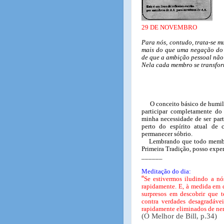
29 DE NOVEMBRO
Para nós, contudo, trata-se m
mais do que uma negação do 
de que a ambição pessoal não
Nela cada membro se transfor
O conceito básico de humil
participar completamente do
minha necessidade de ser part
perto do espírito atual de
permanecer sóbrio.
Lembrando que todo membr
Primeira Tradição, posso expe
______
Meditação do dia:
“
Se estivermos iludindo a n
rapidamente. E, à medida em q
surpresos em descobrir que 
contra verdades desagradáve
rapidamente eliminados de ne
(O Melhor de Bill, p.34)