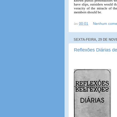
known public personalities wh
have slips, outsiders would t
veracity of the miracle of t
members should be.
às
00:01
Nenhum comen
SEXTA-FEIRA, 29 DE NOV
Reflexões Diárias de