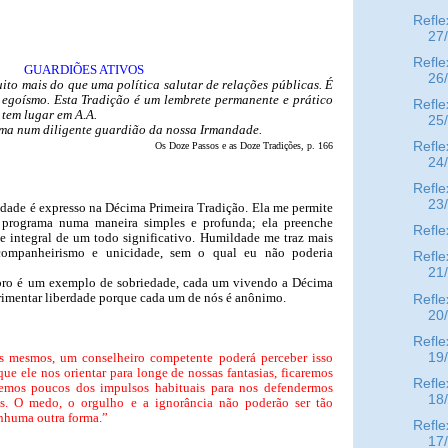
Refle
27
Refle
GUARDIÕES ATIVOS
26
uito mais do que uma política salutar de relações públicas. É
egoísmo. Esta Tradição é um lembrete permanente e prático
Refle
 tem lugar em A.A.
25
ma num diligente guardião da nossa Irmandade.
Refle
Os Doze Passos e as Doze Tradições, p. 166
24
Refle
23
dade é expresso na Décima Primeira Tradição. Ela me permite
 programa numa maneira simples e profunda; ela preenche
Refle
e integral de um todo significativo. Humildade me traz mais
 companheirismo e unicidade, sem o qual eu não poderia
Refle
21
o é um exemplo de sobriedade, cada um vivendo a Décima
rimentar liberdade porque cada um de nós é anônimo.
Refle
20
Refle
ós mesmos, um conselheiro competente poderá perceber isso
19
ue ele nos orientar para longe de nossas fantasias, ficaremos
Refle
temos poucos dos impulsos habituais para nos defendermos
18
is. O medo, o orgulho e a ignorância não poderão ser tão
nhuma outra forma.”
Refle
17