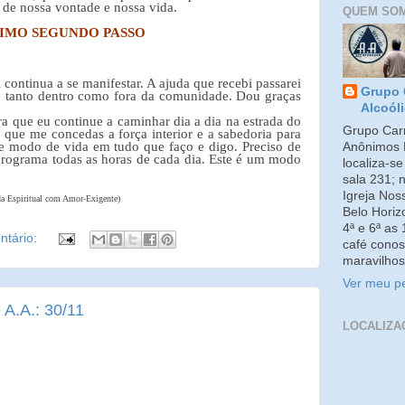
 de nossa vontade e nossa vida.
QUEM SO
IMO SEGUNDO PASSO
 continua a se manifestar. A ajuda que recebi passarei
Grupo 
s, tanto dentro como fora da comunidade. Dou graças
Alcoól
 que eu continue a caminhar dia a dia na estrada do
Grupo Carm
o que me concedas a força interior e a sabedoria para
ste modo de vida em tudo que faço e digo. Preciso de
Anônimos 
programa todas as horas de cada dia. Este é um modo
localiza-s
sala 231; 
Igreja No
da Espiritual com Amor-Exigente)
Belo Horiz
4ª e 6ª as
tário:
café conos
maravilhos
Ver meu pe
 A.A.: 30/11
LOCALIZA