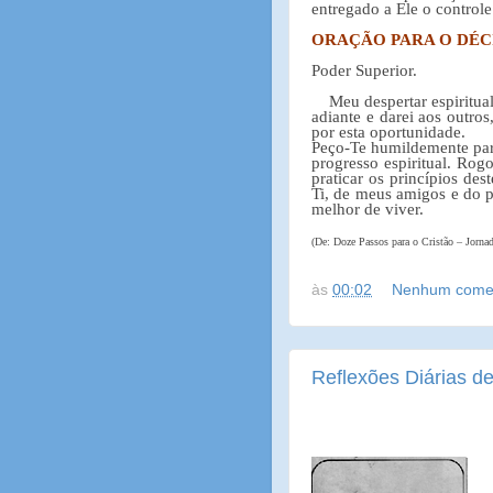
entregado a Ele o controle
ORAÇÃO PARA O DÉC
Poder Superior.
Meu despertar espiritual
adiante e darei aos outro
por esta oportunidade.
Peço-Te humildemente para
progresso espiritual. Rog
praticar os princípios de
Ti, de meus amigos e do 
melhor de viver.
(De: Doze Passos para o Cristão – Jorna
às
00:02
Nenhum comen
Reflexões Diárias de