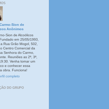
MOS
Carmo-Sion de
icos Anônimos
o-Sion de Alcoólicos
Fundado em 25/05/1993,
e a Rua Grão Mogol, 502,
no Centro Comercial da
ssa Senhora do Carmo,
onte. Reuniões as 2ª, 3ª,
 19:30. Venha tomar um
co e conhecer essa
a obra. Funciona!
rfil completo
ÇÃO DO GRUPO