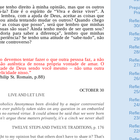
ue tenho direito à minha opinião, mas que os outros
Prep
-la? Este é o espírito de “Viva e deixe viver”. A
Pr
lembra, com a ajuda de Deus, aceitar as coisas que
stou ainda tentando mudar os outros? Quando chego
Refle
as coisas que posso”, será que lembro que minhas
30
 suas são suas? Ainda tenho medo de ser quem sou?
oria para saber a diferença”, lembro que minhas
Refle
periência? Se tenho uma atitude de “sabe-tudo”, não
29
nte controverso?
Refle
28
evemos tentar fazer o que outra pessoa faz, a não
Refle
são autêntica de nossa própria vontade de amar. O
27
ontade de Deus sendo você mesmo – não uma outra
elicidade nisso.”
Refle
hilip St. Romain, p.88)
26
Refle
OCTOBER 30
25
LIVE AND LET LIVE
Refle
coholics Anonymous been divided by a major controversial
24
p ever publicly taken sides on any question in an embattled
Refle
n no earned virtue. It could almost be said that we were born
23
on't argue these matters privately, it's a cinch we never shall
Refle
TWELVE STEPS AND TWELVE TRADITIONS, p. 176
22
ht to my opinion but that others don't have to share it? That's
Refle