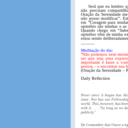
Será que eu lembro q
não precisam compartilhá
Oração da Serenidade me 
não posso modificar”. E
em “Coragem para mudar 
opiniões são minhas e as
Quando chego em “Sabed
opiniões vêm de minha ex
estou sendo deliberadame
______
Meditação do dia:
“
Não podemos nem mesmo d
ser que seja uma expres
importante é fazer a v
pessoa – e encontrar sua f
(Oração da Serenidade – P
Daily Reflection
Never since it began has Al
issue. Nor has our Fellowshi
world. This, however, has bee
with it. . . . "So long as we d
publicly."
Do I remember that I have a rig