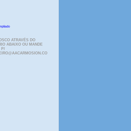
mpliado
OSCO ATRAVÉS DO
IO ABAIXO OU MANDE
 P/
EIRO@AACARMOSION.CO