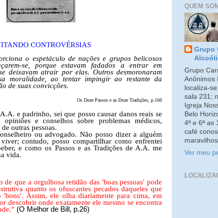
QUEM SO
VITANDO CONTROVÉRSIAS
Grupo 
orciona o espetáculo de nações e grupos belicosos
Alcoól
açarem-se, porque estavam fadados a entrar em
Grupo Carm
 se deixavam atrair por elas. Outros desmoronaram
a moralidade, ao tentar impingir ao restante da
Anônimos 
o de suas convicções.
localiza-s
sala 231; 
Os Doze Passos e as Doze Tradições, p.160
Igreja No
A. e padrinho, sei que posso causar danos reais se
Belo Horiz
 opiniões e conselhos sobre problemas médicos,
4ª e 6ª as
 de outras pessoas.
café conos
conselheiro ou advogado. Não posso dizer a alguém
maravilhos
viver; contudo, posso compartilhar como enfrentei
beber, e como os Passos e as Tradições de A.A. me
Ver meu pe
a vida.
LOCALIZA
o de que a orgulhosa retidão das 'boas pessoas' pode
estrutiva quanto os ofuscantes pecados daqueles que
 'bons'. Assim, ele olha diariamente para cima, em
hor descobrir onde exatamente ele mesmo se encontra
ade.”
(O Melhor de Bill, p.26)