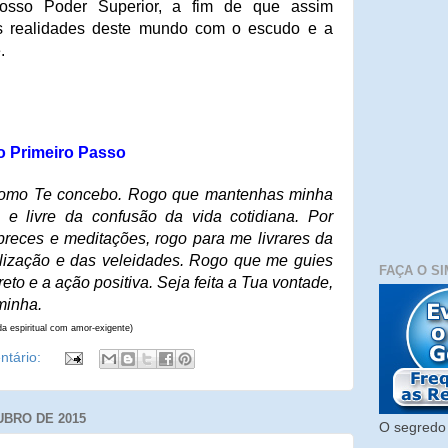
nosso Poder Superior, a fim de que assim
s realidades deste mundo com o escudo e a
.
o Primeiro Passo
como Te concebo. Rogo que mantenhas minha
a e livre da confusão da vida cotidiana. Por
preces e meditações, rogo para me livrares da
alização e das veleidades. Rogo que me guies
FAÇA O SI
to e a ação positiva. Seja feita a Tua vontade,
minha.
a espiritual com amor-exigente)
tário:
UBRO DE 2015
O segredo 