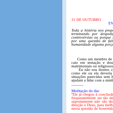
31 DE OUTUBRO
E
Toda a história nos prop
terminando por desped
controvérsias ou porque
por uma questão de fals
humanidade alguma porçã
Como um membro de A.
caio em tentação e dou
matrimoniais ou religiosos
Eu não sou doutor, 
como ele ou ela deveria 
situações parecidas sem 
ajudam a lidar com a minh
______
Meditação do dia:
“
Ele já chegou à conclusã
frequentemente ser tão d
supostamente não são tão
direção a Deus, para mel
nessa questão de honestid