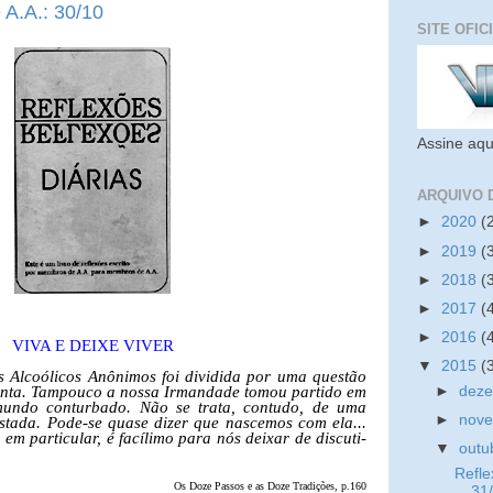
 A.A.: 30/10
SITE OFIC
Assine aqu
ARQUIVO 
►
2020
(
►
2019
(
►
2018
(
►
2017
(
►
2016
(
VIVA E DEIXE VIVER
▼
2015
(
is Alcoólicos Anônimos foi dividida por uma questão
►
dez
onta. Tampouco a nossa Irmandade tomou partido em
mundo conturbado. Não se trata, contudo, de uma
►
nov
stada. Pode-se quase dizer que nascemos com ela...
 em particular, é facílimo para nós deixar de discuti-
▼
outu
Refle
Os Doze Passos e as Doze Tradições, p.160
31