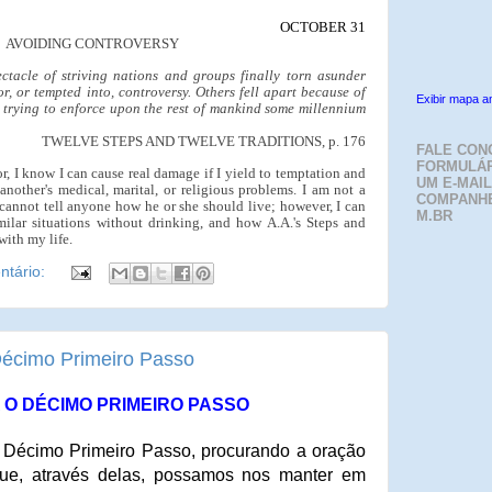
OCTOBER 31
AVOIDING CONTROVERSY
ectacle of striving nations and groups finally torn asunder
r, or tempted into, controversy. Others fell apart because of
Exibir mapa a
e trying to enforce upon the rest of mankind some millennium
TWELVE STEPS AND TWELVE TRADITIONS, p. 176
FALE CON
FORMULÁR
, I know I can cause real damage if I yield to temptation and
UM E-MAIL
nother's medical, marital, or religious problems. I am not a
COMPANH
I cannot tell anyone how he or she should live; however, I can
M.BR
ilar situations without drinking, and how A.A.'s Steps and
with my life.
tário:
Décimo Primeiro Passo
O DÉCIMO PRIMEIRO PASSO
 Décimo Primeiro Passo, procurando a oração
ue, através delas, possamos nos manter em