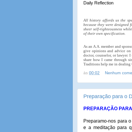
Daily Reflection
All history affords us the sp
because they were designed fo
sheer self-righteousness whil
of their own specification.
As an A.A. member and sponsor
give opinions and advice on a
doctor, counselor, or lawyer. 
share how I came through sim
Traditions help me in dealing 
às
00:02
Nenhum comen
Preparação para o 
PREPARAÇÃO PARA 
Preparamo-nos para o
e a meditação para q