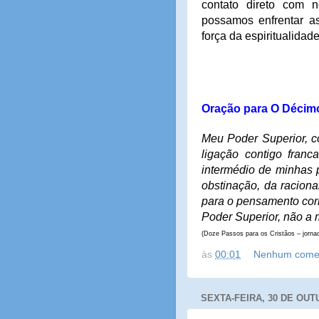
contato direto com 
possamos enfrentar a
força da espiritualidade
Oração para O Décim
Meu Poder Superior, 
ligação contigo franc
intermédio de minhas 
obstinação, da racion
para o pensamento corre
Poder Superior, não a 
(Doze Passos para os Cristãos – jornad
às
00:01
Nenhum comen
SEXTA-FEIRA, 30 DE OUT