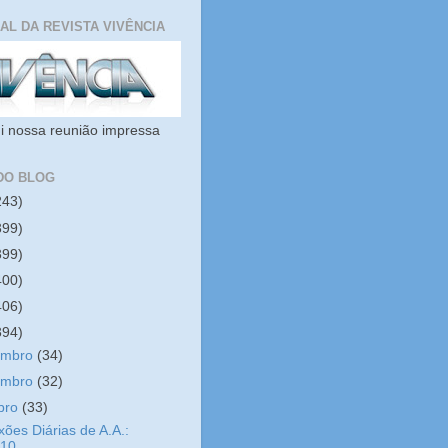
IAL DA REVISTA VIVÊNCIA
i nossa reunião impressa
DO BLOG
243)
399)
399)
400)
406)
394)
embro
(34)
embro
(32)
bro
(33)
xões Diárias de A.A.:
/10