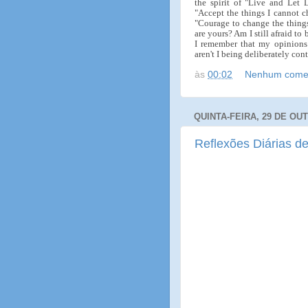
the spirit of "Live and Let 
"Accept the things I cannot c
"Courage to change the things
are yours? Am I still afraid t
I remember that my opinion
aren't I being deliberately con
às
00:02
Nenhum comen
QUINTA-FEIRA, 29 DE OU
Reflexões Diárias de