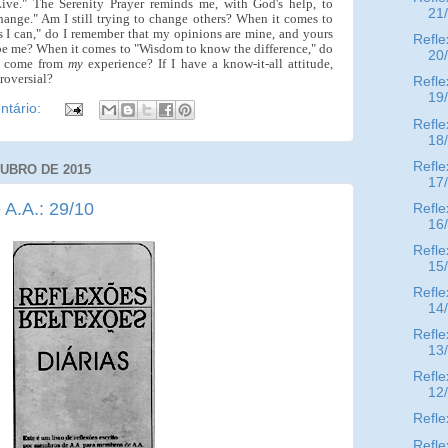
Live." The Serenity Prayer reminds me, with God's help, to
21
hange." Am I still trying to change others? When it comes to
 I can," do I remember that my opinions are mine, and yours
Refle
o be me? When it comes to "Wisdom to know the difference," do
20
s come from
my
experience? If I have a know-it-all attitude,
troversial?
Refle
19
tário:
Refle
18
Refle
TUBRO DE 2015
17
 A.A.: 29/10
Refle
16
Refle
15
Refle
14
Refle
13
Refle
12
Refle
Refle