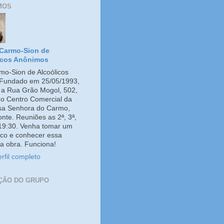
MOS
Carmo-Sion de
icos Anônimos
o-Sion de Alcoólicos
Fundado em 25/05/1993,
e a Rua Grão Mogol, 502,
no Centro Comercial da
ssa Senhora do Carmo,
onte. Reuniões as 2ª, 3ª,
 19:30. Venha tomar um
co e conhecer essa
a obra. Funciona!
rfil completo
ÇÃO DO GRUPO