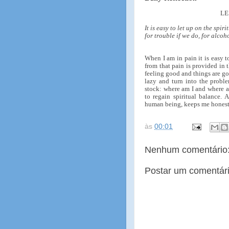
LE
It is easy to let up on the spi
for trouble if we do, for alcoho
When I am in pain it is easy t
from that pain is provided in 
feeling good and things are go
lazy and turn into the proble
stock: where am I and where a
to regain spiritual balance.
human being, keeps me hones
às
00:01
Nenhum comentário
Postar um comentár