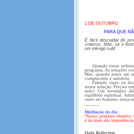
1 DE OUTUBRO
PARA QUE N
É fácil descuidar do pr
criamos. Mas, se o fizer
um inimigo sutil.
Quando estou sofrend
programa. As soluções con
Mas, quando estou me se
complacente e satisfeito.
Falando claro: eu fi
tornar solução. Preciso en
indo? Um inventário di
equilíbrio espiritual. Ad
outro ser humano, torna-m
______
Meditação do dia:
“
Nosso primeiro objetivo 
é da mais alta importância
Daily Reflection