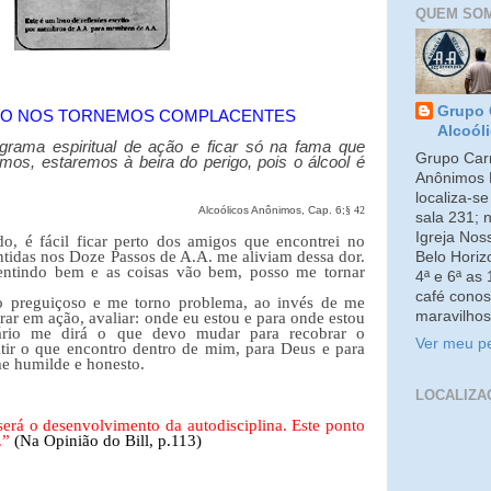
QUEM SO
Grupo 
ÃO NOS TORNEMOS COMPLACENTES
Alcoól
ograma espiritual de ação e ficar só na fama que
Grupo Carm
mos, estaremos à beira do perigo, pois o álcool é
Anônimos 
localiza-s
Alcoólicos Anônimos, Cap. 6;
§
42
sala 231; 
Igreja No
o, é fácil ficar perto dos amigos que encontrei no
tidas nos Doze Passos de A.A. me aliviam dessa dor.
Belo Horiz
ntindo bem e as coisas vão bem, posso me tornar
4ª e 6ª as
café conos
co preguiçoso e me torno problema, ao invés de me
maravilhos
trar em ação, avaliar: onde eu estou e para onde estou
ário me dirá o que devo mudar para recobrar o
Ver meu pe
mitir o que encontro dentro de mim, para Deus e para
e humilde e honesto.
LOCALIZA
será o desenvolvimento da autodisciplina. Este ponto
.”
(Na Opinião do Bill, p.113)