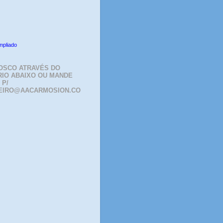
mpliado
OSCO ATRAVÉS DO
IO ABAIXO OU MANDE
 P/
EIRO@AACARMOSION.CO