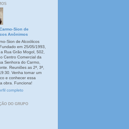
MOS
Carmo-Sion de
icos Anônimos
o-Sion de Alcoólicos
Fundado em 25/05/1993,
e a Rua Grão Mogol, 502,
no Centro Comercial da
ssa Senhora do Carmo,
onte. Reuniões as 2ª, 3ª,
 19:30. Venha tomar um
co e conhecer essa
a obra. Funciona!
rfil completo
ÇÃO DO GRUPO