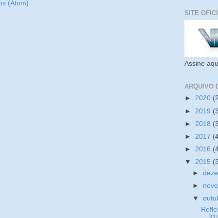
os (Atom)
SITE OFIC
Assine aqu
ARQUIVO 
►
2020
(
►
2019
(
►
2018
(
►
2017
(
►
2016
(
▼
2015
(
►
dez
►
nov
▼
outu
Refle
31