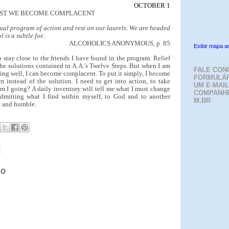
OCTOBER 1
ST WE BECOME COMPLACENT
ritual program of action and rest on our laurels. We are headed
l is a subtle foe.
ALCOHOLICS ANONYMOUS, p. 85
Exibir mapa a
o stay close to the friends I have found in the program. Relief
the solutions contained in A.A.'s Twelve Steps. But when I am
FALE CON
ing well, I can become complacent. To put it simply, I become
FORMULÁR
m instead of the solution. I need to get into action, to take
UM E-MAIL
m I going? A daily inventory will tell me what I must change
COMPANH
 Admitting what I find within myself, to God and to another
M.BR
t and humble.
:
io