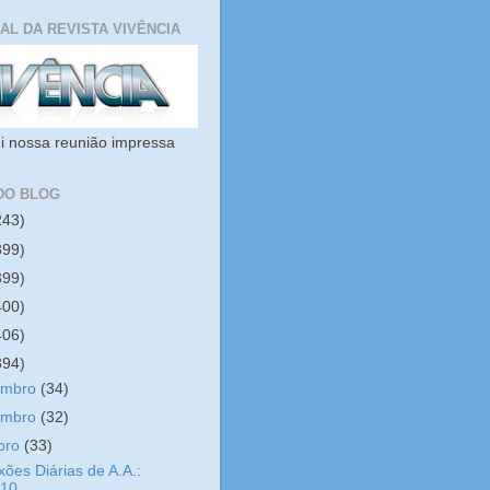
IAL DA REVISTA VIVÊNCIA
i nossa reunião impressa
DO BLOG
243)
399)
399)
400)
406)
394)
embro
(34)
embro
(32)
bro
(33)
xões Diárias de A.A.:
/10