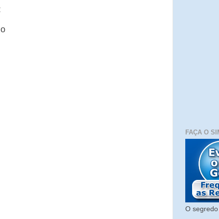
:
io
FAÇA O SI
O segredo 