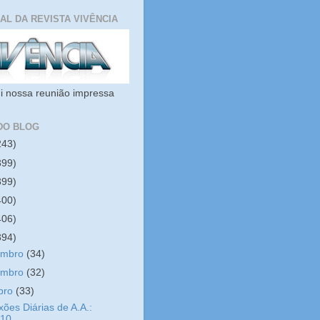
IAL DA REVISTA VIVÊNCIA
i nossa reunião impressa
DO BLOG
243)
399)
399)
400)
406)
394)
embro
(34)
embro
(32)
bro
(33)
xões Diárias de A.A.:
/10