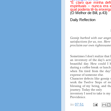
“
É claro que minha defi
espirituais – nunca era
qual poderia tê-la enxerg
(O Melhor de Bill, p.43)
Daily Reflection
Gossip barbed with our anger,
satisfactions for us, too. Here
proclaim our own righteousne
Sometimes I don't realize that
an inventory of the day's act
beautiful day. How could I 
during a coffee break or lunch
when I'm tired from the day's
expense of someone else.
Character defects like gossip
work the Twelve Steps of re
blessing of my being, and tha
journey. Today the only
inventory I need to take is my
Providence.
às
07:51