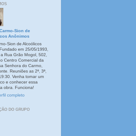
MOS
Carmo-Sion de
icos Anônimos
o-Sion de Alcoólicos
Fundado em 25/05/1993,
e a Rua Grão Mogol, 502,
no Centro Comercial da
ssa Senhora do Carmo,
onte. Reuniões as 2ª, 3ª,
 19:30. Venha tomar um
co e conhecer essa
a obra. Funciona!
rfil completo
ÇÃO DO GRUPO