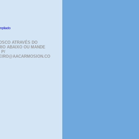
mpliado
OSCO ATRAVÉS DO
IO ABAIXO OU MANDE
 P/
EIRO@AACARMOSION.CO