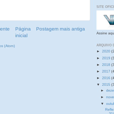
SITE OFIC
ente
Página
Postagem mais antiga
Assine aqu
inicial
ARQUIVO 
os (Atom)
►
2020
(
►
2019
(
►
2018
(
►
2017
(
►
2016
(
▼
2015
(
►
dez
►
nov
▼
outu
Refle
31