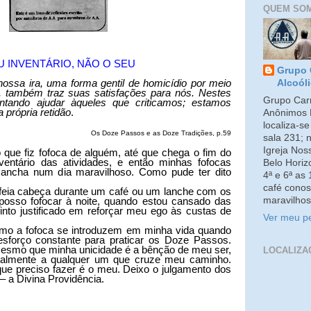
QUEM SO
 INVENTÁRIO, NÃO O SEU
Grupo 
nossa ira, uma forma gentil de homicídio por meio
Alcoól
r, também traz suas satisfações para nós. Nestes
Grupo Carm
ntando ajudar àqueles que criticamos; estamos
 própria retidão
.
Anônimos 
localiza-s
Os Doze Passos e as Doze Tradições, p.59
sala 231; 
Igreja No
que fiz fofoca de alguém, até que chega o fim do
ventário das atividades, e então minhas fofocas
Belo Horiz
cha num dia maravilhoso. Como pude ter dito
4ª e 6ª as
café conos
 feia cabeça durante um café ou um lanche com os
maravilhos
posso fofocar à noite, quando estou cansado das
into justificado em reforçar meu ego às custas de
Ver meu pe
omo a fofoca se introduzem em minha vida quando
sforço constante para praticar os Doze Passos.
esmo que minha unicidade é a bênção de meu ser,
LOCALIZA
gualmente a qualquer um que cruze meu caminho.
 que preciso fazer é o meu. Deixo o julgamento dos
 – a Divina Providência.