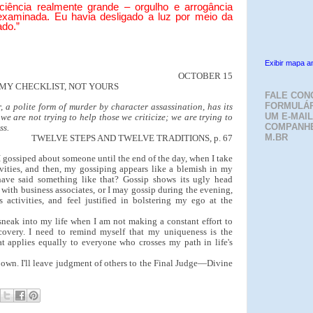
ciência realmente grande – orgulho e arrogância
 examinada. Eu havia desligado a luz por meio da
ado.”
Exibir mapa a
OCTOBER 15
MY CHECKLIST, NOT YOURS
FALE CON
FORMULÁR
 a polite form of murder by character assassination, has its
UM E-MAIL
 we are not trying to help those we criticize; we are trying to
COMPANH
ss.
M.BR
TWELVE STEPS AND TWELVE TRADITIONS, p. 67
 I gossiped about someone until the end of the day, when I take
ivities, and then, my gossiping appears like a blemish in my
have said something like that? Gossip shows its ugly head
 with business associates, or I may gossip during the evening,
 activities, and feel justified in bolstering my ego at the
 sneak into my life when I am not making a constant effort to
covery. I need to remind myself that my uniqueness is the
t applies equally to everyone who crosses my path in life's
 own. I'll leave judgment of others to the Final Judge—Divine