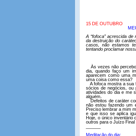
15 DE OUTUBRO
MEU
A “fofoca” acrescida de 
da destruição do caráte
casos, não estamos te
tentando proclamar nossa
Às vezes não percebo 
dia, quando faço um in
aparecem como uma man
uma coisa como essa?
A fofoca mostra a sua
sócios de negócios, ou 
atividades do dia e me s
alguém.
Defeitos de caráter c
não estou fazendo um e
Preciso lembrar a mim m
e que isso se aplica i
Hoje, o único inventário
outros para o Juízo Final
______
Meditação do dia: