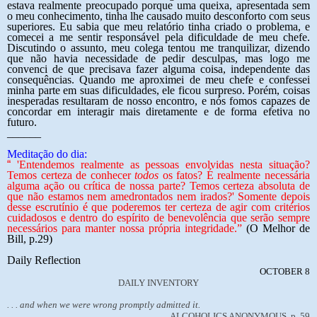
estava realmente preocupado porque uma queixa, apresentada sem
o meu conhecimento, tinha lhe causado muito desconforto com seus
superiores. Eu sabia que meu relatório tinha criado o problema, e
comecei a me sentir responsável pela dificuldade de meu chefe.
Discutindo o assunto, meu colega tentou me tranquilizar, dizendo
que não havia necessidade de pedir desculpas, mas logo me
convenci de que precisava fazer alguma coisa, independente das
consequências. Quando me aproximei de meu chefe e confessei
minha parte em suas dificuldades, ele ficou surpreso. Porém, coisas
inesperadas resultaram de nosso encontro, e nós fomos capazes de
concordar em interagir mais diretamente e de forma efetiva no
futuro.
______
Meditação do dia:
“
'Entendemos realmente as pessoas envolvidas nesta situação?
Temos certeza de conhecer
todos
os fatos? É realmente necessária
alguma ação ou crítica de nossa parte? Temos certeza absoluta de
que não estamos nem amedrontados nem irados?' Somente depois
desse escrutínio é que poderemos ter certeza de agir com critérios
cuidadosos e dentro do espírito de benevolência que serão sempre
necessários para manter nossa própria integridade.”
(O Melhor de
Bill, p.29)
Daily Reflection
OCTOBER 8
DAILY INVENTORY
. . . and when we were wrong promptly admitted it.
ALCOHOLICS ANONYMOUS, p. 59