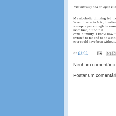
True humility and an open mind 
My alcoholic thinking led me 
When I came to A.A., I reali
was open just enough to know 
more time, but with it
came humility. I know how in
restored to me and to be a sob
ever could have been without 
às
01:02
Nenhum comentário
Postar um comentár