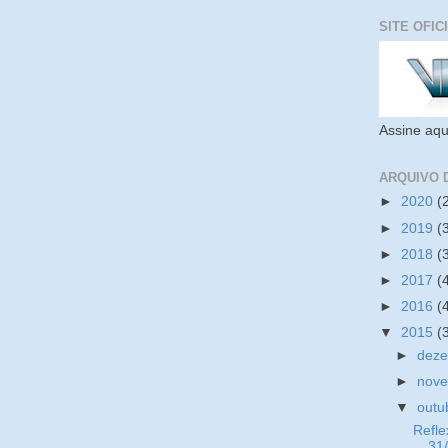
SITE OFIC
Assine aqu
ARQUIVO 
►
2020
(
►
2019
(
►
2018
(
►
2017
(
►
2016
(
▼
2015
(
►
dez
►
nov
▼
outu
Refle
31