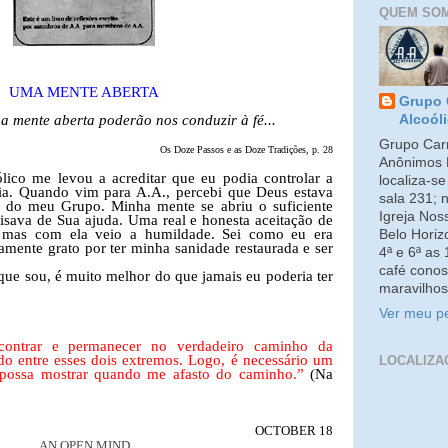
QUEM SO
UMA MENTE ABERTA
Grupo 
a mente aberta poderão nos conduzir à fé...
Alcoól
Grupo Carm
Os Doze Passos e as Doze Tradições, p. 28
Anônimos 
ico me levou a acreditar que eu podia controlar a
localiza-s
ia. Quando vim para A.A., percebi que Deus estava
sala 231; 
s do meu Grupo. Minha mente se abriu o suficiente
Igreja No
isava de Sua ajuda. Uma real e honesta aceitação de
 mas com ela veio a humildade. Sei como eu era
Belo Horiz
amente grato por ter minha sanidade restaurada e ser
4ª e 6ª as
café conos
que sou, é muito melhor do que jamais eu poderia ter
maravilhos
Ver meu pe
ontrar e permanecer no verdadeiro caminho da
do entre esses dois extremos. Logo, é necessário um
LOCALIZA
e possa mostrar quando me afasto do caminho.”
(Na
OCTOBER 18
AN OPEN MIND