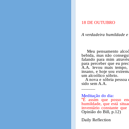
18 DE OUTUBRO
A verdadeira humildade e 
Meu pensamento alcoól
bebida, mas não consegu
falando para mim atravé
para perceber que eu prec
A.A. levou mais tempo,
insano, e hoje sou extrem
um alcoólico sóbrio.
A nova e sóbria pessoa 
sido sem A.A.
______
Meditação do dia:
“
É assim que posso enc
humildade, que está situa
inventário constante qu
Opinião do Bill, p.12)
Daily Reflection