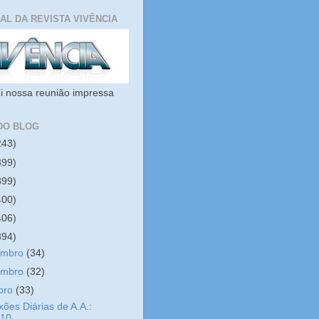
IAL DA REVISTA VIVÊNCIA
i nossa reunião impressa
DO BLOG
243)
399)
399)
400)
406)
394)
embro
(34)
embro
(32)
bro
(33)
xões Diárias de A.A.:
/10