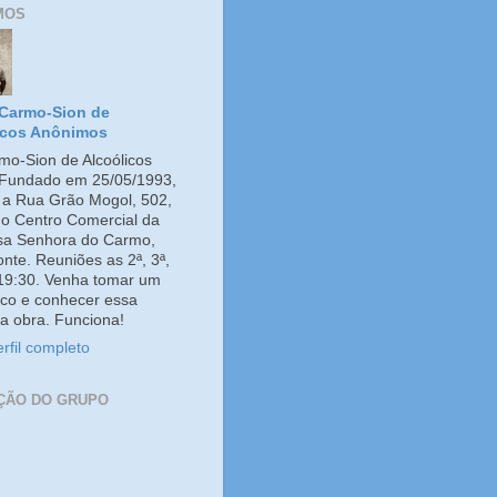
MOS
Carmo-Sion de
icos Anônimos
o-Sion de Alcoólicos
Fundado em 25/05/1993,
e a Rua Grão Mogol, 502,
no Centro Comercial da
ssa Senhora do Carmo,
onte. Reuniões as 2ª, 3ª,
 19:30. Venha tomar um
co e conhecer essa
a obra. Funciona!
rfil completo
ÇÃO DO GRUPO