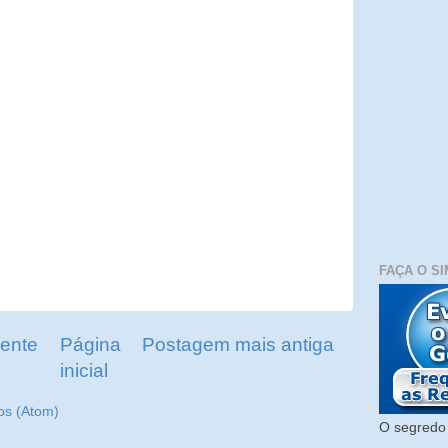
FAÇA O SI
ente
Página
Postagem mais antiga
inicial
os (Atom)
O segredo 