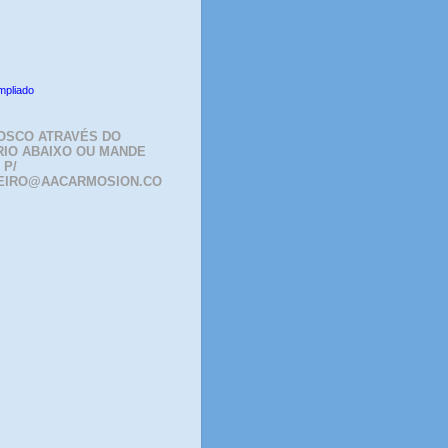
mpliado
OSCO ATRAVÉS DO
IO ABAIXO OU MANDE
 P/
EIRO@AACARMOSION.CO