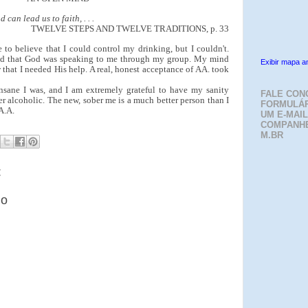
can lead us to faith, . . .
TWELVE STEPS AND TWELVE TRADITIONS, p. 33
to believe that I could control my drinking, but I couldn't.
zed that God was speaking to me through my group. My mind
Exibir mapa a
that I needed His help. A real, honest acceptance of AA. took
sane I was, and I am extremely grateful to have my sanity
FALE CON
er alcoholic. The new, sober me is a much better person than I
FORMULÁR
A.A.
UM E-MAIL
COMPANH
M.BR
:
io