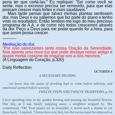
pena ter que cortá-las.” Eu repliquei: “Sei como você se
sente, mas o excesso precisa ser removido, para que elas
possam crescer mais fortes e mais saudáveis.”
Mais tarde pensei que talvez minhas plantas sentissem
dor, mas Deus e eu sabemos que faz parte do plano e tenho
visto os resultados. Então lembrei-me logo do meu precioso
programa de A.A. e de como nós todos crescemos através
da dor. Peço a Deus para me podar quando for a hora, para
que assim possa crescer.
______
Meditação do dia:
“
Por isso valorizamos tanto nossa Oração da Serenidade.
Nos aponta uma nova luz que pode dissipar nosso antigo e
quase mortal costume de enganar-nos a nós mesmos.”
(A Linguagem do Coração, p.320)
Daily Reflection
OCTOBER 4
A NECESSARY PRUNING
. . . we know that the pains of drinking had to come before sobriety, and
emotional turmoil before serenity.
TWELVE STEPS AND TWELVE TRADITIONS, p. 94
I love spending time in my garden feeding and pruning my beautiful flowers.
One day, as I was busily snipping away, a neighbor stopped by. She
commented, "Oh! Your plants are so beautiful, it seems such a shame to cut
them back." I replied, "I know how you feel, but the excess must be removed so