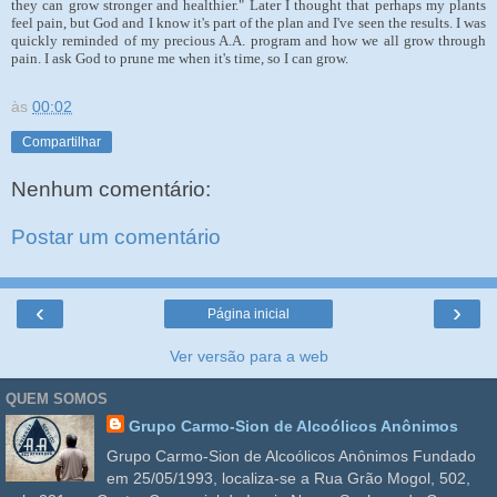
they can grow stronger and healthier." Later I thought that perhaps my plants
feel pain, but God and I know it's part of the plan and I've seen the results. I was
quickly reminded of my precious A.A. program and how we all grow through
pain. I ask God to prune me when it's time, so I can grow.
às
00:02
Compartilhar
Nenhum comentário:
Postar um comentário
‹
›
Página inicial
Ver versão para a web
QUEM SOMOS
Grupo Carmo-Sion de Alcoólicos Anônimos
Grupo Carmo-Sion de Alcoólicos Anônimos Fundado
em 25/05/1993, localiza-se a Rua Grão Mogol, 502,