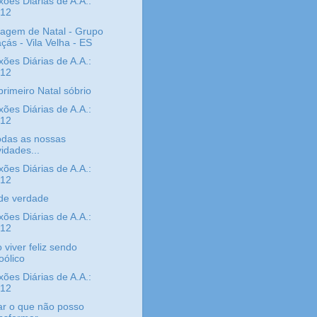
xões Diárias de A.A.:
/12
agem de Natal - Grupo
çás - Vila Velha - ES
xões Diárias de A.A.:
/12
rimeiro Natal sóbrio
xões Diárias de A.A.:
/12
odas as nossas
vidades...
xões Diárias de A.A.:
/12
de verdade
xões Diárias de A.A.:
/12
viver feliz sendo
oólico
xões Diárias de A.A.:
/12
ar o que não posso