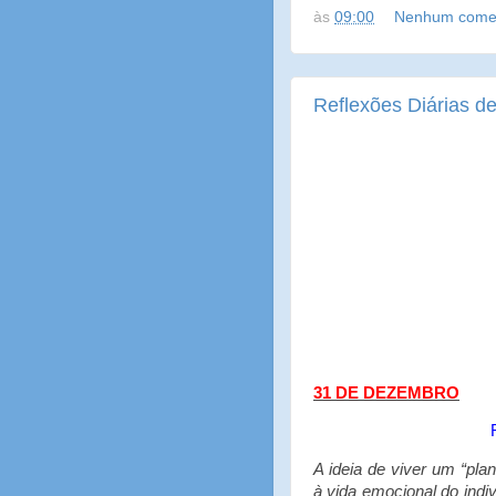
às
09:00
Nenhum comen
Reflexões Diárias de
31 DE DEZEMBRO
A ideia de viver um “pla
à vida emocional do ind