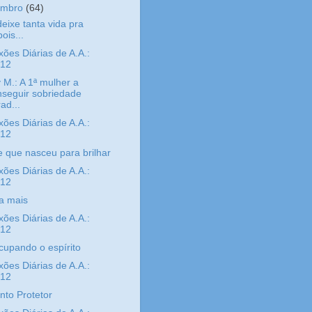
embro
(64)
eixe tanta vida pra
ois...
xões Diárias de A.A.:
/12
 M.: A 1ª mulher a
nseguir sobriedade
ad...
xões Diárias de A.A.:
/12
 que nasceu para brilhar
xões Diárias de A.A.:
/12
a mais
xões Diárias de A.A.:
/12
upando o espírito
xões Diárias de A.A.:
/12
to Protetor