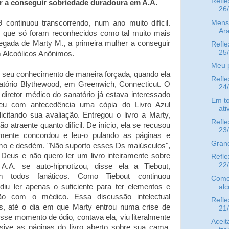
Refle
r a conseguir sobriedade duradoura em A.A.
26
Mens
continuou transcorrendo, num ano muito difícil.
Ara
que só foram reconhecidos como tal muito mais
hegada de Marty M., a primeira mulher a conseguir
Refle
25
 Alcoólicos Anônimos.
Meu p
o seu conhecimento de maneira forçada, quando ela
Refle
atório Blythewood, em Greenwich, Connecticut. O
24
, diretor médico do sanatório já estava interessado
Em t
eu com antecedência uma cópia do Livro Azul
ati
icitando sua avaliação. Entregou o livro a Marty,
Refle
 atraente quanto difícil. De início, ela se recusou
23
almente concordou e leu-o pulando as páginas e
Gran
smo e desdém. "Não suporto esses Ds maiúsculos",
 Deus e não quero ler um livro inteiramente sobre
Refle
22
.A. se auto-hipnotizou, disse ela a Tiebout,
am todos fanáticos. Como Tiebout continuou
Como 
idiu ler apenas o suficiente para ter elementos e
alc
ão com o médico. Essa discussão intelectual
Refle
s, até o dia em que Marty entrou numa crise de
21
esse momento de ódio, contava ela, viu literalmente
Aceit
sive as páginas do livro aberto sobre sua cama.