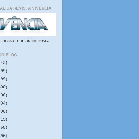
IAL DA REVISTA VIVÊNCIA
i nossa reunião impressa
DO BLOG
243)
399)
399)
400)
406)
394)
398)
415)
555)
596)