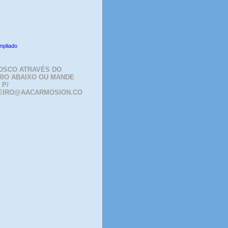
mpliado
OSCO ATRAVÉS DO
IO ABAIXO OU MANDE
 P/
EIRO@AACARMOSION.CO