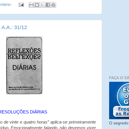
tário:
 A.A.: 31/12
FAÇA O SI
RESOLUÇÕES DIÁRIAS
no de vinte e quatro horas” aplica-se primeiramente
O segredo 
ivíduo. Emocionalmente falando, não devemos viver