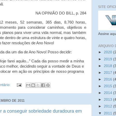
ã.
SITE OFIC
NA OPINIÃO DO BILL, p. 284
2 meses, 52 semanas, 365 dias, 8.760 horas,
momento para considerar caminhos, objetivos e
s planos para viver uma vida normal, mas também
Assine aqu
e dentro de uma estrutura de vinte e quatro horas,
o fazer resoluções de Ano Novo!
ARQUIVO 
da dia um dia de Ano Novo! Posso decidir:
►
2020
(
►
2019
(
. Hoje farei aquilo...” Cada dia posso medir a minha
►
2018
(
uco melhor, decidindo seguir a vontade de Deus e
colocar em ação os princípios de nosso programa
►
2017
(
►
2016
(
tário:
►
2015
(
►
2014
(
►
2013
(
EMBRO DE 2011
►
2012
(
er a conseguir sobriedade duradoura em
▼
2011
(