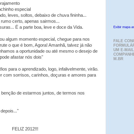
orajamento
nchinho especial
o, leves, soltos, debaixo de chuva fininha...
 rumo certo, apenas sairmos...
suras..
. É a parte boa, leve e doce da Vida.
Exibir mapa a
ou algum momento especial, chegue para nos
FALE CON
frute o que é bom, Agora! Amanhã, talvez já não
FORMULÁR
UM E-MAIL
nhamos a oportunidade ou até mesmo o desejo de
COMPANH
pode afastar nós dois"
M.BR
ios para o aprendizado, logo, infalivelmente, virão.
r com sorrisos, carinhos, doçuras e amores para
a benção de estarmos juntos, de termos nos
depois..."
FELIZ 2012!!!