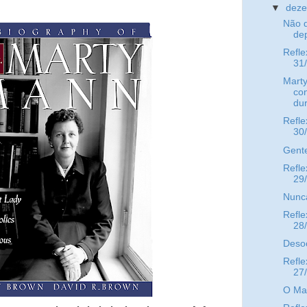
▼
dez
Não d
dep
Refle
31
Marty
co
dur
Refle
30
Gente
Refle
29
Nunc
Refle
28
Desoc
Refle
27
O Man