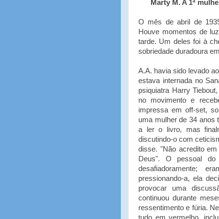
Marty M. A 1ª mulhe
O mês de abril de 1939 
Houve momentos de luz 
tarde. Um deles foi à c
sobriedade duradoura em
A.A. havia sido levado a
estava internada no San
psiquiatra Harry Tiebout
no movimento e receb
impressa em off-set, sol
uma mulher de 34 anos tão
a ler o livro, mas fin
discutindo-o com cetici
disse. "Não acredito em
Deus". O pessoal do A
desafiadoramente; er
pressionando-a, ela dec
provocar uma discuss
continuou durante mese
ressentimento e fúria. N
tudo em vermelho, inclu