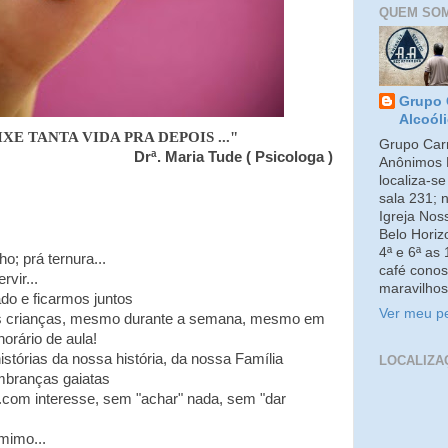
QUEM SO
Grupo 
Alcoól
XE TANTA VIDA PRA DEPOIS ..."
Grupo Carm
Drª. Maria Tude ( Psicologa )
Anônimos 
localiza-s
sala 231; 
Igreja No
Belo Horiz
4ª e 6ª as
o; prá ternura...
café conos
rvir...
maravilhos
ado e ficarmos juntos
Ver meu pe
s crianças, mesmo durante a semana, mesmo em
horário de aula!
istórias da nossa história, da nossa Família
LOCALIZA
embranças gaiatas
...com interesse, sem "achar" nada, sem "dar
mimo...