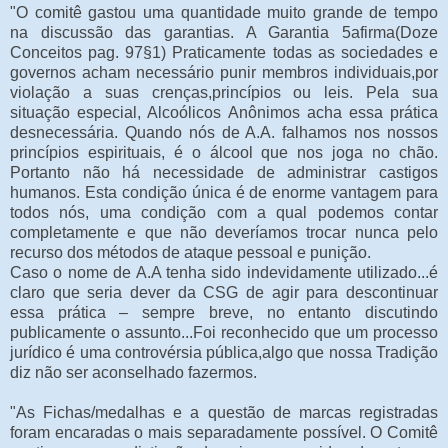
"O comitê gastou uma quantidade muito grande de tempo
na discussão das garantias. A Garantia 5afirma(Doze
Conceitos pag. 97§1) Praticamente todas as sociedades e
governos acham necessário punir membros individuais,por
violação a suas crenças,princípios ou leis. Pela sua
situação especial, Alcoólicos Anônimos acha essa prática
desnecessária. Quando nós de A.A. falhamos nos nossos
princípios espirituais, é o álcool que nos joga no chão.
Portanto não há necessidade de administrar castigos
humanos. Esta condição única é de enorme vantagem para
todos nós, uma condição com a qual podemos contar
completamente e que não deveríamos trocar nunca pelo
recurso dos métodos de ataque pessoal e punição.
Caso o nome de A.A tenha sido indevidamente utilizado...é
claro que seria dever da CSG de agir para descontinuar
essa prática – sempre breve, no entanto discutindo
publicamente o assunto...Foi reconhecido que um processo
jurídico é uma controvérsia pública,algo que nossa Tradição
diz não ser aconselhado fazermos.
"As Fichas/medalhas e a questão de marcas registradas
foram encaradas o mais separadamente possível. O Comitê