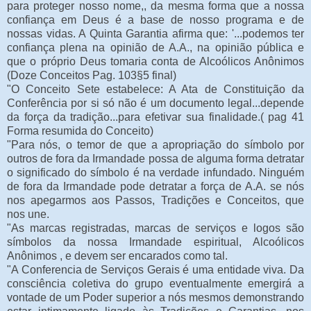
para proteger nosso nome,, da mesma forma que a nossa
confiança em Deus é a base de nosso programa e de
nossas vidas. A Quinta Garantia afirma que: '...podemos ter
confiança plena na opinião de A.A., na opinião pública e
que o próprio Deus tomaria conta de Alcoólicos Anônimos
(Doze Conceitos Pag. 103§5 final)
"O Conceito Sete estabelece: A Ata de Constituição da
Conferência por si só não é um documento legal...depende
da força da tradição...para efetivar sua finalidade.( pag 41
Forma resumida do Conceito)
"Para nós, o temor de que a apropriação do símbolo por
outros de fora da Irmandade possa de alguma forma detratar
o significado do símbolo é na verdade infundado. Ninguém
de fora da Irmandade pode detratar a força de A.A. se nós
nos apegarmos aos Passos, Tradições e Conceitos, que
nos une.
"As marcas registradas, marcas de serviços e logos são
símbolos da nossa Irmandade espiritual, Alcoólicos
Anônimos , e devem ser encarados como tal.
"A Conferencia de Serviços Gerais é uma entidade viva. Da
consciência coletiva do grupo eventualmente emergirá a
vontade de um Poder superior a nós mesmos demonstrando