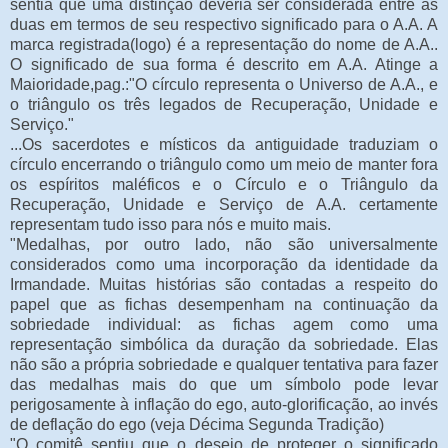
sentia que uma distinção deveria ser considerada entre as
duas em termos de seu respectivo significado para o A.A. A
marca registrada(logo) é a representação do nome de A.A..
O significado de sua forma é descrito em A.A. Atinge a
Maioridade,pag.:"O círculo representa o Universo de A.A., e
o triângulo os três legados de Recuperação, Unidade e
Serviço."
...Os sacerdotes e místicos da antiguidade traduziam o
círculo encerrando o triângulo como um meio de manter fora
os espíritos maléficos e o Círculo e o Triângulo da
Recuperação, Unidade e Serviço de A.A. certamente
representam tudo isso para nós e muito mais.
"Medalhas, por outro lado, não são universalmente
considerados como uma incorporação da identidade da
Irmandade. Muitas histórias são contadas a respeito do
papel que as fichas desempenham na continuação da
sobriedade individual: as fichas agem como uma
representação simbólica da duração da sobriedade. Elas
não são a própria sobriedade e qualquer tentativa para fazer
das medalhas mais do que um símbolo pode levar
perigosamente à inflação do ego, auto-glorificação, ao invés
de deflação do ego (veja Décima Segunda Tradição)
"O comitê sentiu que o desejo de proteger o significado