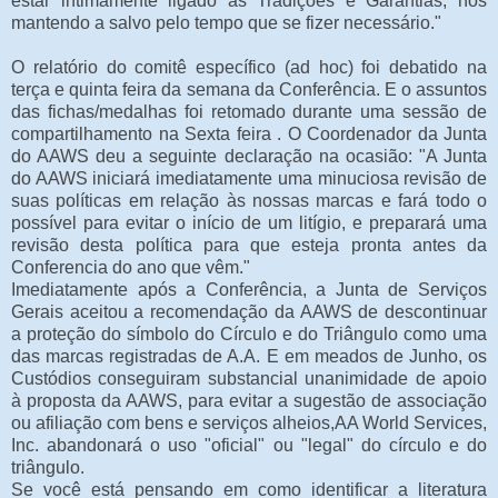
estar intimamente ligado às Tradições e Garantias, nos
mantendo a salvo pelo tempo que se fizer necessário."
O relatório do comitê específico (ad hoc) foi debatido na
terça e quinta feira da semana da Conferência. E o assuntos
das fichas/medalhas foi retomado durante uma sessão de
compartilhamento na Sexta feira . O Coordenador da Junta
do AAWS deu a seguinte declaração na ocasião: "A Junta
do AAWS iniciará imediatamente uma minuciosa revisão de
suas políticas em relação às nossas marcas e fará todo o
possível para evitar o início de um litígio, e preparará uma
revisão desta política para que esteja pronta antes da
Conferencia do ano que vêm."
Imediatamente após a Conferência, a Junta de Serviços
Gerais aceitou a recomendação da AAWS de descontinuar
a proteção do símbolo do Círculo e do Triângulo como uma
das marcas registradas de A.A. E em meados de Junho, os
Custódios conseguiram substancial unanimidade de apoio
à proposta da AAWS, para evitar a sugestão de associação
ou afiliação com bens e serviços alheios,AA World Services,
Inc. abandonará o uso "oficial" ou "legal" do círculo e do
triângulo.
Se você está pensando em como identificar a literatura