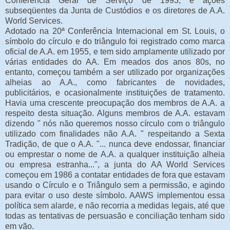
Conferência Geral de Serviço de 1993, e ações
subseqüentes da Junta de Custódios e os diretores de A.A.
World Services.
Adotado na 20ª Conferência Internacional em St. Louis, o
símbolo do círculo e do triângulo foi registrado como marca
oficial de A.A. em 1955, e tem sido amplamente utilizado por
várias entidades do AA. Em meados dos anos 80s, no
entanto, começou também a ser utilizado por organizações
alheias ao A.A., como fabricantes de novidades,
publicitários, e ocasionalmente instituições de tratamento.
Havia uma crescente preocupação dos membros de A.A. a
respeito desta situação. Alguns membros de A.A. estavam
dizendo " nós não queremos nosso círculo com o triângulo
utilizado com finalidades não A.A. " respeitando a Sexta
Tradição, de que o A.A. "... nunca deve endossar, financiar
ou emprestar o nome de A.A. a qualquer instituição alheia
ou empresa estranha...", a junta do AA World Services
começou em 1986 a contatar entidades de fora que estavam
usando o Círculo e o Triângulo sem a permissão, e agindo
para evitar o uso deste símbolo. AAWS implementou essa
política sem alarde, e não recorria a medidas legais, até que
todas as tentativas de persuasão e conciliação tenham sido
em vão.