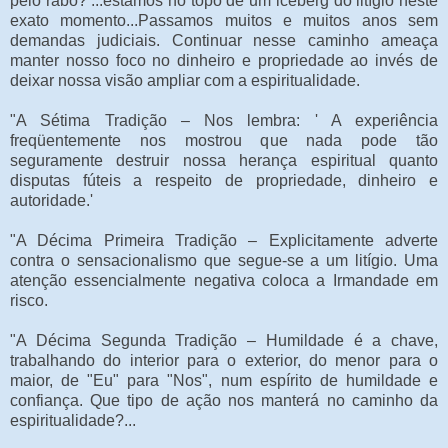
pelo rabo? ...estamos no topo de um iceberg do litígio neste
exato momento...Passamos muitos e muitos anos sem
demandas judiciais. Continuar nesse caminho ameaça
manter nosso foco no dinheiro e propriedade ao invés de
deixar nossa visão ampliar com a espiritualidade.
"A Sétima Tradição – Nos lembra: ' A experiência
freqüentemente nos mostrou que nada pode tão
seguramente destruir nossa herança espiritual quanto
disputas fúteis a respeito de propriedade, dinheiro e
autoridade.'
"A Décima Primeira Tradição – Explicitamente adverte
contra o sensacionalismo que segue-se a um litígio. Uma
atenção essencialmente negativa coloca a Irmandade em
risco.
"A Décima Segunda Tradição – Humildade é a chave,
trabalhando do interior para o exterior, do menor para o
maior, de "Eu" para "Nos", num espírito de humildade e
confiança. Que tipo de ação nos manterá no caminho da
espiritualidade?...