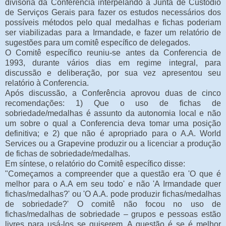
divisória da Conferencia interpelando a Junta de Custódio
de Serviços Gerais para fazer os estudos necessários dos
possíveis métodos pelo qual medalhas e fichas poderiam
ser viabilizadas para a Irmandade, e fazer um relatório de
sugestões para um comitê específico de delegados.
O Comitê específico reuniu-se antes da Conferencia de
1993, durante vários dias em regime integral, para
discussão e deliberação, por sua vez apresentou seu
relatório à Conferencia.
Após discussão, a Conferência aprovou duas de cinco
recomendações: 1) Que o uso de fichas de
sobriedade/medalhas é assunto da autonomia local e não
um sobre o qual a Conferencia deva tomar uma posição
definitiva; e 2) que não é apropriado para o A.A. World
Services ou a Grapevine produzir ou a licenciar a produção
de fichas de sobriedade/medalhas.
Em síntese, o relatório do Comitê específico disse:
"Começamos a compreender que a questão era 'O que é
melhor para o A.A em seu todo' e não 'A Irmandade quer
fichas/medalhas?' ou 'O A.A. pode produzir fichas/medalhas
de sobriedade?' O comitê não focou no uso de
fichas/medalhas de sobriedade – grupos e pessoas estão
livres para usá-los se quiserem. A questão é se é melhor