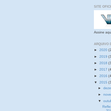
SITE OFIC
Assine aqu
ARQUIVO 
►
2020
(
►
2019
(
►
2018
(
►
2017
(
►
2016
(
▼
2015
(
►
dez
►
nov
▼
outu
Refle
31