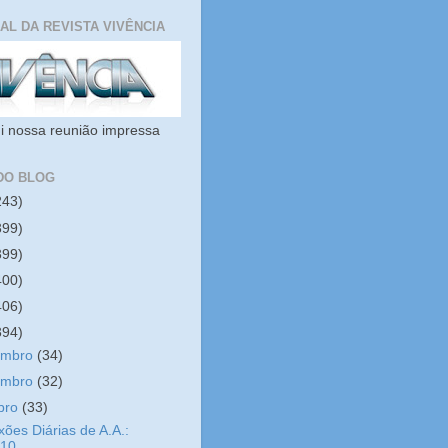
IAL DA REVISTA VIVÊNCIA
i nossa reunião impressa
DO BLOG
243)
399)
399)
400)
406)
394)
embro
(34)
embro
(32)
bro
(33)
xões Diárias de A.A.:
/10