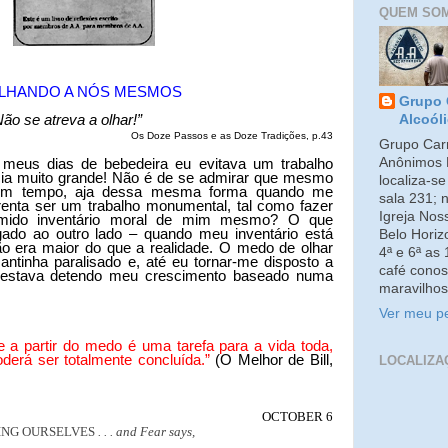
QUEM SO
LHANDO A NÓS MESMOS
Grupo 
ão se atreva a olhar!”
Alcoól
Os Doze Passos e as Doze Tradições, p.43
Grupo Carm
Anônimos 
meus dias de bebedeira eu evitava um trabalho
ia muito grande! Não é de se admirar que mesmo
localiza-s
lgum tempo, aja dessa mesma forma quando me
sala 231; 
enta ser um trabalho monumental, tal como fazer
Igreja No
mido inventário moral de mim mesmo? O que
gado ao outro lado – quando meu inventário está
Belo Horiz
ão era maior do que a realidade. O medo de olhar
4ª e 6ª as
inha paralisado e, até eu tornar-me disposto a
café conos
u estava detendo meu crescimento baseado numa
maravilhos
Ver meu pe
e a partir do medo é uma tarefa para a vida toda,
derá ser totalmente concluída.”
(O Melhor de Bill,
LOCALIZA
OCTOBER 6
ING OURSELVES
. . . and Fear says,