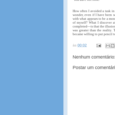
How often I avoided a task in 
wonder, even if I have been s
with what appears to be a mon
of myself? What I discover a
completed—is that the illusio
was greater than the reality. 
became willing to put pencil t
às
00:02
Nenhum comentário
Postar um comentár