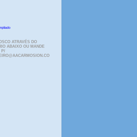
mpliado
OSCO ATRAVÉS DO
IO ABAIXO OU MANDE
 P/
EIRO@AACARMOSION.CO