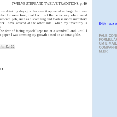
TWELVE STEPS AND TWELVE TRADITIONS, p. 49
my drinking days just because it appeared so large! Is it any
ober for some time, that I will act that same way when faced
umental job, such as a searching and fearless moral inventory
fter I have arrived at the other side—when my inventory is
Exibir mapa a
n
The fear of facing myself kept me at a standstill and, until I
o paper, I was arresting my growth based on an intangible.
FALE CON
FORMULÁR
UM E-MAIL
COMPANH
M.BR
:
io