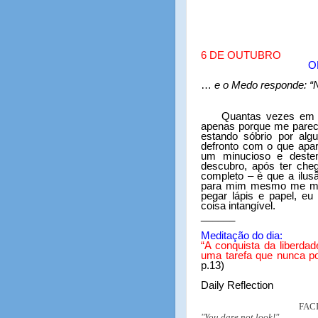
6 DE OUTUBRO
O
…
e o Medo responde: “N
Quantas vezes em 
apenas porque me parec
estando sóbrio por a
defronto com o que apar
um minucioso e deste
descubro, após ter che
completo – é que a ilus
para mim mesmo me mant
pegar lápis e papel, e
coisa intangível.
______
Meditação do dia:
“
A conquista da liberdad
uma tarefa que nunca po
p.13)
Daily Reflection
FAC
"You dare not look!"