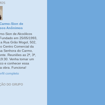
MOS
Carmo-Sion de
icos Anônimos
o-Sion de Alcoólicos
Fundado em 25/05/1993,
e a Rua Grão Mogol, 502,
no Centro Comercial da
ssa Senhora do Carmo,
onte. Reuniões as 2ª, 3ª,
 19:30. Venha tomar um
co e conhecer essa
a obra. Funciona!
rfil completo
ÇÃO DO GRUPO