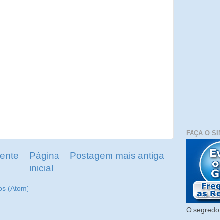
FAÇA O SI
ente
Página
Postagem mais antiga
inicial
os (Atom)
O segredo 