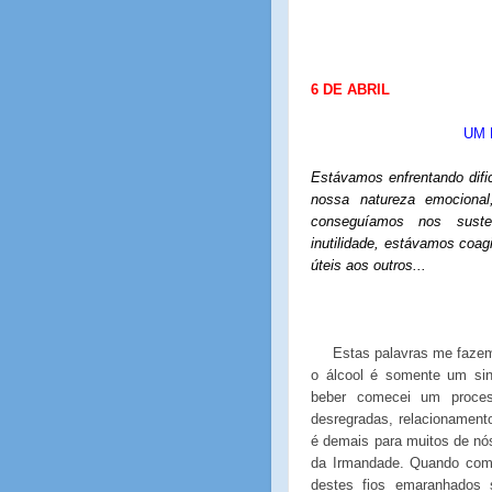
6 DE ABRIL
UM 
Estávamos enfrentando difi
nossa natureza emocional
conseguíamos nos suste
inutilidade, estávamos coa
úteis aos outros...
Estas palavras me fazem
o álcool é somente um si
beber comecei um proces
desregradas, relacionament
é demais para muitos de nó
da Irmandade. Quando come
destes fios emaranhados