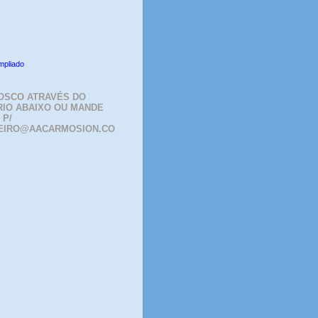
mpliado
OSCO ATRAVÉS DO
IO ABAIXO OU MANDE
 P/
EIRO@AACARMOSION.CO