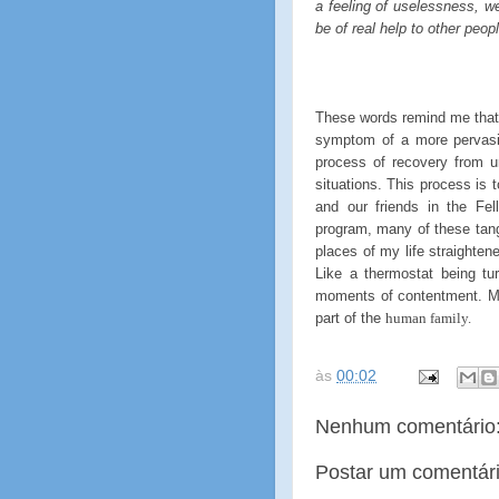
a feeling of uselessness, w
be of real help to other people
These words remind me that 
symptom of a more pervasiv
process of recovery from u
situations. This process is
and our friends in the Fe
program, many of these tangl
places of my life straighten
Like a thermostat being tu
moments of contentment. My
part of the
human family.
às
00:02
Nenhum comentário
Postar um comentár