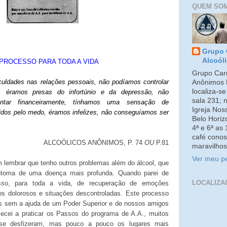
QUEM SO
Grupo 
Alcoól
PROCESSO PARA TODA A VIDA
Grupo Carm
culdades nas relações pessoais, não podíamos controlar
Anônimos 
localiza-s
, éramos presas do infortúnio e da depressão, não
sala 231; 
ntar financeiramente, tínhamos uma sensação de
Igreja No
gidos pelo medo, éramos infelizes, não conseguíamos ser
Belo Horiz
4ª e 6ª as
café conos
ALCOÓLICOS ANÔNIMOS, P. 74
OU
P.81
maravilhos
Ver meu pe
 lembrar que tenho outros problemas além do álcool, que
ntoma de uma doença mais profunda. Quando parei de
LOCALIZA
so, para toda a vida, de recuperação de emoções
os dolorosos e situações descontroladas. Este processo
s sem a ajuda de um Poder Superior e de nossos amigos
cei a praticar os Passos do programa de A.A., muitos
 se desfizeram, mas pouco a pouco os lugares mais