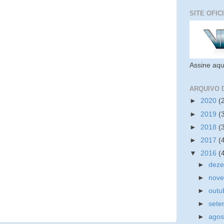
SITE OFIC
Assine aqu
ARQUIVO 
►
2020
(
►
2019
(
►
2018
(
►
2017
(
▼
2016
(
►
dez
►
nov
►
outu
►
set
►
ago