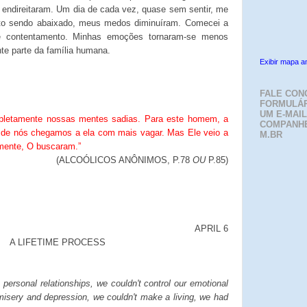
 endireitaram. Um dia de cada vez, quase sem sentir, me
to sendo abaixado, meus medos diminuíram. Comecei a
e contentamento. Minhas emoções tornaram-se menos
te parte da família humana.
Exibir mapa a
FALE CON
FORMULÁR
UM E-MAIL
mpletamente nossas mentes sadias. Para este homem, a
COMPANH
ns de nós chegamos a ela com mais vagar. Mas Ele veio a
M.BR
mente, O buscaram.”
(ALCOÓLICOS ANÔNIMOS, P.78
OU
P.85)
APRIL 6
A LIFETIME PROCESS
personal relationships, we couldn't control our emotional
misery and depression, we couldn't make a living, we had