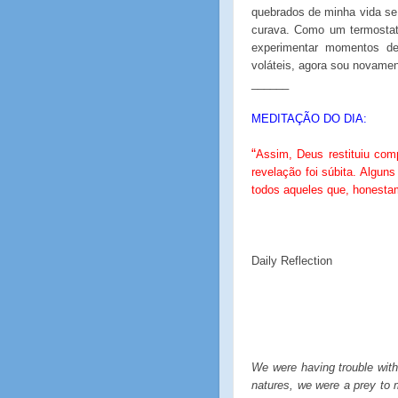
quebrados de minha vida se
curava. Como um termosta
experimentar momentos d
voláteis, agora sou novamen
______
MEDITAÇÃO DO DIA:
“
Assim, Deus restituiu co
revelação foi súbita. Algu
todos aqueles que, honesta
Daily Reflection
We were having trouble with 
natures, we were a prey to 