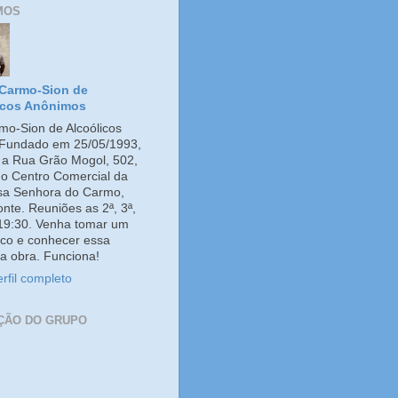
MOS
Carmo-Sion de
icos Anônimos
o-Sion de Alcoólicos
Fundado em 25/05/1993,
e a Rua Grão Mogol, 502,
no Centro Comercial da
ssa Senhora do Carmo,
onte. Reuniões as 2ª, 3ª,
 19:30. Venha tomar um
co e conhecer essa
a obra. Funciona!
rfil completo
ÇÃO DO GRUPO