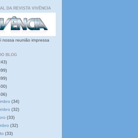
IAL DA REVISTA VIVÊNCIA
i nossa reunião impressa
DO BLOG
243)
399)
399)
400)
406)
embro
(34)
embro
(32)
bro
(33)
embro
(32)
sto
(33)