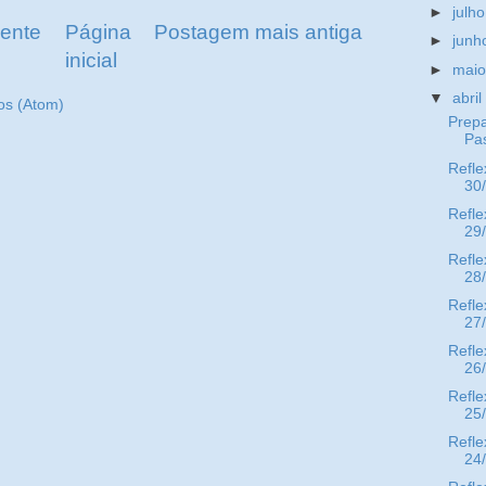
►
julh
ente
Página
Postagem mais antiga
►
jun
inicial
►
mai
▼
abri
os (Atom)
Prepa
Pa
Refle
30
Refle
29
Refle
28
Refle
27
Refle
26
Refle
25
Refle
24