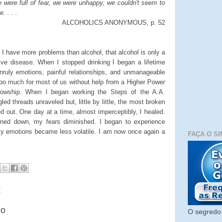
e were full of fear, we were unhappy, we couldn't seem to
. . . .
ALCOHOLICS ANONYMOUS, p. 52
I have more problems than alcohol, that alcohol is only a
e disease. When I stopped drinking I began a lifetime
nruly emotions, painful relationships, and unmanageable
 too much for most of us without help from a Higher Power
llowship. When I began working the Steps of the A.A.
ed threads unraveled but, little by little, the most broken
ed out. One day at a time, almost imperceptibly, I healed.
rned down, my fears diminished. I began to experience
 emotions became less volatile. I am now once again a
FAÇA O SI
:
io
O segredo 