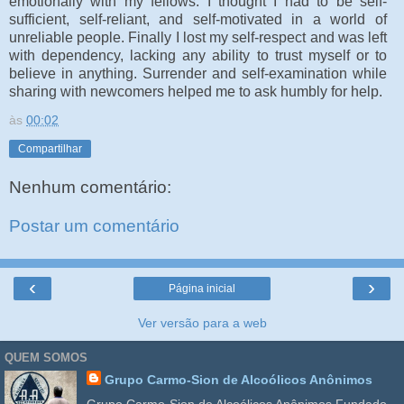
emotionally with my fellows. I thought I had to be self-
sufficient, self-reliant, and self-motivated in a world of
unreliable people. Finally I lost my self-respect and was left
with dependency, lacking any ability to trust myself or to
believe in anything. Surrender and self-examination while
sharing with newcomers helped me to ask humbly for help.
às
00:02
Compartilhar
Nenhum comentário:
Postar um comentário
‹
›
Página inicial
Ver versão para a web
QUEM SOMOS
Grupo Carmo-Sion de Alcoólicos Anônimos
Grupo Carmo-Sion de Alcoólicos Anônimos Fundado