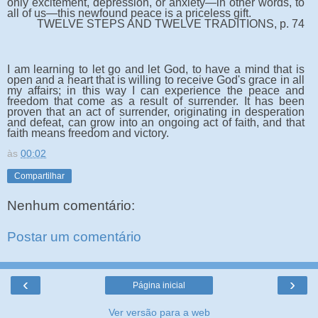
only excitement, depression, or anxiety—in other words, to
all of us—this newfound peace is a priceless gift.
TWELVE STEPS AND TWELVE TRADITIONS, p. 74
I am learning to let go and let God, to have a mind that is
open and a heart that is willing to receive God's grace in all
my affairs; in this way I can experience the peace and
freedom that come as a result of surrender. It has been
proven that an act of surrender, originating in desperation
and defeat, can grow into an ongoing act of faith, and that
faith means freedom and victory.
às
00:02
Compartilhar
Nenhum comentário:
Postar um comentário
‹
›
Página inicial
Ver versão para a web