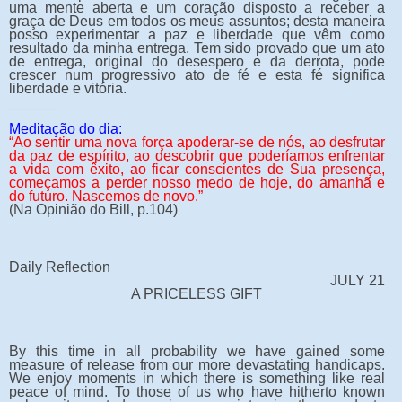
uma mente aberta e um coração disposto a receber a
graça de Deus em todos os meus assuntos; desta maneira
posso experimentar a paz e liberdade que vêm como
resultado da minha entrega. Tem sido provado que um ato
de entrega, original do desespero e da derrota, pode
crescer num progressivo ato de fé e esta fé significa
liberdade e vitória.
______
Meditação do dia:
“Ao sentir uma nova força apoderar-se de nós, ao desfrutar
da paz de espírito, ao descobrir que poderíamos enfrentar
a vida com êxito, ao ficar conscientes de Sua presença,
começamos a perder nosso medo de hoje, do amanhã e
do futuro. Nascemos de novo.”
(Na Opinião do Bill, p.104)
Daily Reflection
JULY 21
A PRICELESS GIFT
By this time in all probability we have gained some
measure of release from our more devastating handicaps.
We enjoy moments in which there is something like real
peace of mind. To those of us who have hitherto known