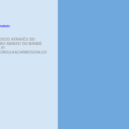
mpliado
OSCO ATRAVÉS DO
IO ABAIXO OU MANDE
 P/
EIRO@AACARMOSION.CO