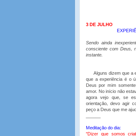
3 DE JULHO
EXPERIÊ
Sendo ainda inexperie
consciente com Deus, n
instante.
Alguns dizem que a exp
que a experiência é o 
Deus por mim somente 
amor. No início não est
agora vejo que, se es
orientação, devo agir 
peço a Deus que me ajud
______
Meditação do dia:
“Dizer que somos criat