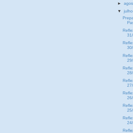
►
ago
▼
julh
Prepa
Pa
Refle
31
Refle
30
Refle
29
Refle
28
Refle
27
Refle
26
Refle
25
Refle
24
Refle