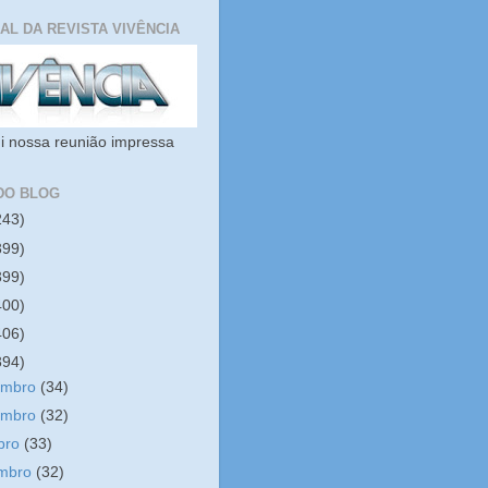
IAL DA REVISTA VIVÊNCIA
i nossa reunião impressa
DO BLOG
243)
399)
399)
400)
406)
394)
embro
(34)
embro
(32)
bro
(33)
embro
(32)