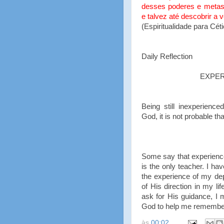
desses poderes e metas
e talvez até descobrir a 
(Espiritualidade para Cé
Daily Reflection
EXPER
Being still inexperienc
God, it is not probable tha
Some say that experience 
is the only teacher. I ha
the experience of my dep
of His direction in my li
ask for His guidance, I m
God to help me remember
às
00:02