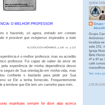
QUEM SO
NCIA: O MELHOR PROFESSOR
Grupo 
Alcoól
ntes e havendo, só agora, entrado em contato
Grupo Carm
ão é provável que estejamos inspirados a todo
Anônimos 
localiza-s
sala 231; 
ALCOÓLICOS ANÔNIMOS, p.106
ou
p.115
Igreja No
Belo Horiz
eriência é o melhor professor, mas eu acredito
4ª e 6ª as
único professor. Fui capaz de saber do amor de
café conos
pela experiência de minha dependência desse
maravilhos
ava seguro de Sua orientação em minha vida, mas
Ver meu pe
tou confiante o bastante para pedir por Sua
como se Ele a tenha fornecido. Frequentemente
LOCALIZA
e a lembrar que Ele tem um caminho para mim.
uras espirituais sempre foi dizer algo acerca