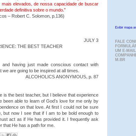
 mais elevados, de nossa capacidade de buscar
verdade definitiva sobre o mundo.”
ticos – Robert C. Solomon, p.136)
Exibir mapa a
JULY 3
FALE CON
FORMULÁR
IENCE: THE BEST TEACHER
UM E-MAIL
COMPANH
M.BR
ed and having just made conscious contact with
t we are going to be inspired at all times.
ALCOHOLICS ANONYMOUS, p. 87
is the best teacher, but I believe that experience
ve been able to learn of God's love for me only by
endence on that love. At first I could not be sure
fe, but now I see that if I am to be bold enough to
ust act as if He has provided it. I frequently ask
 that He has a path for me.