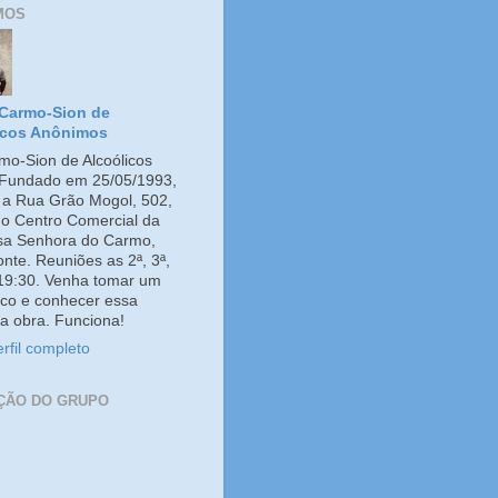
MOS
Carmo-Sion de
icos Anônimos
o-Sion de Alcoólicos
Fundado em 25/05/1993,
e a Rua Grão Mogol, 502,
no Centro Comercial da
ssa Senhora do Carmo,
onte. Reuniões as 2ª, 3ª,
 19:30. Venha tomar um
co e conhecer essa
a obra. Funciona!
rfil completo
ÇÃO DO GRUPO