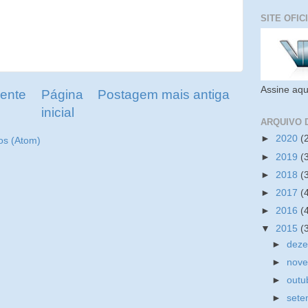
SITE OFIC
Assine aqu
ente
Página
Postagem mais antiga
inicial
ARQUIVO 
►
2020
(
os (Atom)
►
2019
(
►
2018
(
►
2017
(
►
2016
(
▼
2015
(
►
dez
►
nov
►
outu
►
set