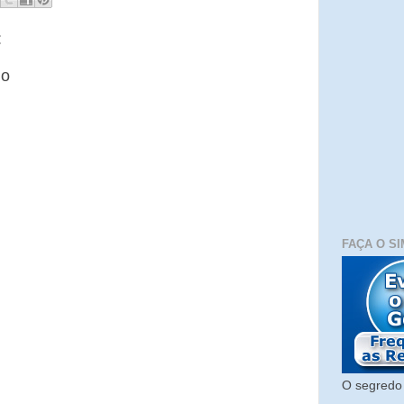
:
io
FAÇA O SI
O segredo 