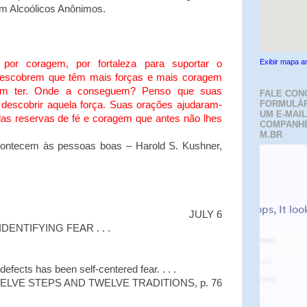
em Alcoólicos Anônimos.
Exibir mapa a
 por coragem, por fortaleza para suportar o
s descobrem que têm mais forças e mais coragem
am ter. Onde a conseguem? Penso que suas
FALE CON
FORMULÁR
descobrir aquela força. Suas orações ajudaram-
UM E-MAIL
elas reservas de fé e coragem que antes não lhes
COMPANH
M.BR
contecem às pessoas boas – Harold S. Kushner,
JULY 6
IDENTIFYING FEAR . . .
 defects has been self-centered fear. . . .
ELVE STEPS AND TWELVE TRADITIONS, p. 76