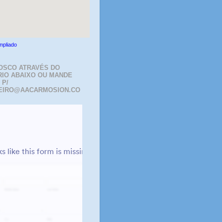
mpliado
OSCO ATRAVÉS DO
IO ABAIXO OU MANDE
 P/
EIRO@AACARMOSION.CO