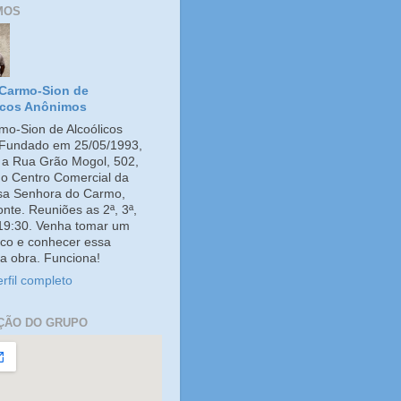
MOS
Carmo-Sion de
icos Anônimos
o-Sion de Alcoólicos
Fundado em 25/05/1993,
e a Rua Grão Mogol, 502,
no Centro Comercial da
ssa Senhora do Carmo,
onte. Reuniões as 2ª, 3ª,
 19:30. Venha tomar um
co e conhecer essa
a obra. Funciona!
rfil completo
ÇÃO DO GRUPO