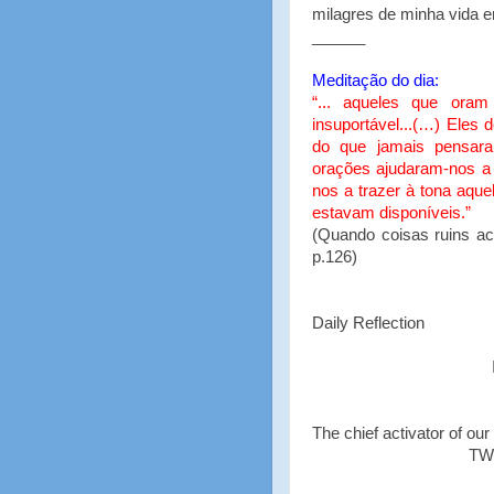
milagres de minha vida 
______
Meditação do dia:
“... aqueles que oram
insuportável...(…) Ele
do que jamais pensar
orações ajudaram-nos a 
nos a trazer à tona aqu
estavam disponíveis.”
(Quando coisas ruins a
p.126)
Daily Reflection
The chief activator of our
TW