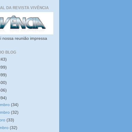
IAL DA REVISTA VIVÊNCIA
i nossa reunião impressa
DO BLOG
243)
399)
399)
400)
406)
394)
embro
(34)
embro
(32)
bro
(33)
embro
(32)