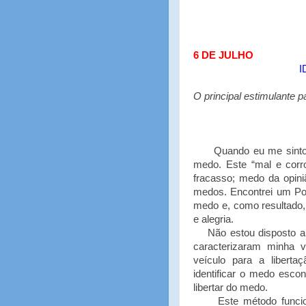
6 DE JULHO
I
O principal estimulante 
Quando eu me sinto des
medo. Este “mal e corr
fracasso; medo da opin
medos. Encontrei um Po
medo e, como resultado,
e alegria.
Não estou disposto a v
caracterizaram minha
veículo para a liberta
identificar o medo esco
libertar do medo.
Este método funcion