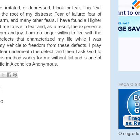
 irritated, or depressed, I look for fear. This "evil
 the root of my distress: Fear of failure; fear of
 harm, and many other fears. I have found a Higher
e to live in fear and, as a result, the experience
dom and joy. I am no longer willing to live with the
defects that characterized my life while I was
my vehicle to freedom from these defects. I pray
he fear underneath the defect, and then I ask God to
This method works for me without fail and is one of
life in Alcoholics Anonymous.
FAÇA O SI
:
io
O segredo 