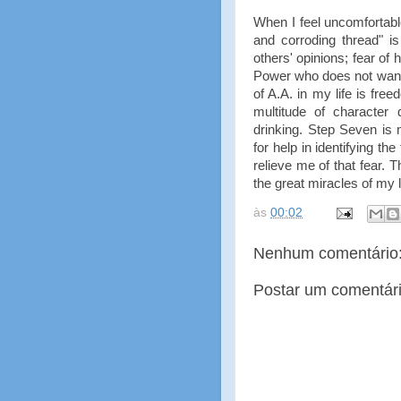
When I feel uncomfortable,
and corroding thread" is
others' opinions; fear of
Power who does not want m
of A.A. in my life is free
multitude of character 
drinking. Step Seven is 
for help in identifying t
relieve me of that fear. 
the great miracles of my 
às
00:02
Nenhum comentário
Postar um comentár