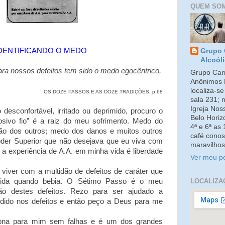
QUEM SO
DENTIFICANDO O MEDO
Grupo 
Alcoól
para nossos defeitos tem sido o medo egocêntrico.
Grupo Carm
Anônimos 
localiza-s
OS DOZE PASSOS E AS DOZE TRADIÇÕES, p.68
sala 231; 
Igreja No
confortável, irritado ou deprimido, procuro o
Belo Horiz
osivo fio” é a raiz do meu sofrimento. Medo do
4ª e 6ª as
ião dos outros; medo dos danos e muitos outros
café conos
der Superior que não desejava que eu viva com
maravilhos
 a experiência de A.A. em minha vida é liberdade
Ver meu pe
iver com a multidão de defeitos de caráter que
LOCALIZA
 vida quando bebia. O Sétimo Passo é o meu
ção destes defeitos. Rezo para ser ajudado a
ndido nos defeitos e então peço a Deus para me
a para mim sem falhas e é um dos grandes