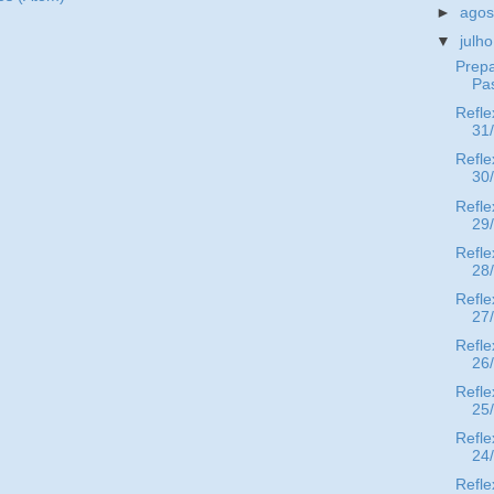
►
ago
▼
julh
Prepa
Pa
Refle
31
Refle
30
Refle
29
Refle
28
Refle
27
Refle
26
Refle
25
Refle
24
Refle