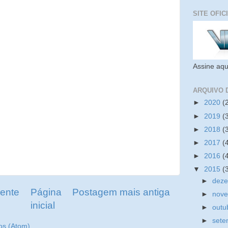
SITE OFIC
Assine aqu
ARQUIVO 
►
2020
(
►
2019
(
►
2018
(
►
2017
(
►
2016
(
▼
2015
(
►
dez
ente
Página
Postagem mais antiga
►
nov
inicial
►
outu
►
set
os (Atom)