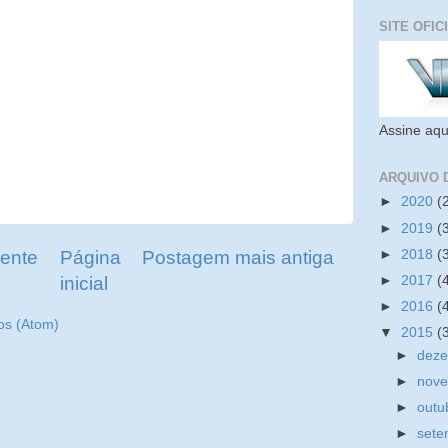
SITE OFIC
Assine aqu
ARQUIVO 
►
2020
(
►
2019
(
►
2018
(
ente
Página
Postagem mais antiga
inicial
►
2017
(
►
2016
(
os (Atom)
▼
2015
(
►
dez
►
nov
►
outu
►
set