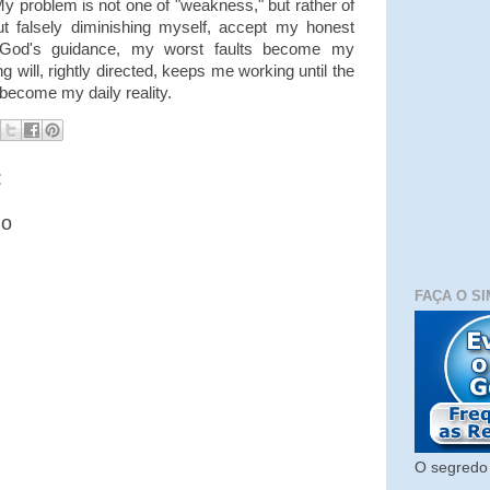
My problem is not one of "weakness," but rather of
out falsely diminishing myself, accept my honest
to God's guidance, my worst faults become my
g will, rightly directed, keeps me working until the
become my daily reality.
:
io
FAÇA O SI
O segredo 