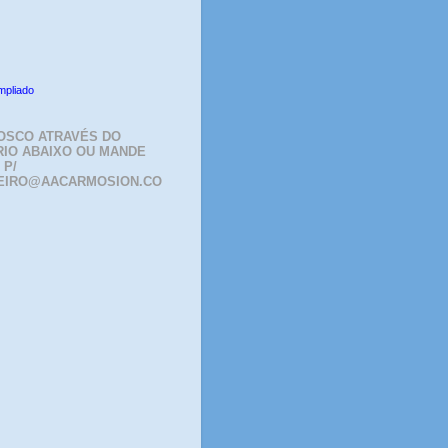
mpliado
OSCO ATRAVÉS DO
IO ABAIXO OU MANDE
 P/
EIRO@AACARMOSION.CO