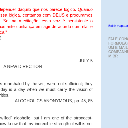
pender daquilo que nos parece lógico. Quando
nossa lógica, contamos com DEUS e procuramos
o. Se, na meditação, essa voz é persistente o
Exibir mapa a
 bastante confiança em agir de acordo com ela, e
ca.”
)
FALE CON
FORMULÁR
UM E-MAIL
COMPANH
M.BR
JULY 5
A NEW DIRECTION
marshaled by the will, were not sufficient; they
ery day is a day when we must carry the vision of
ities.
ALCOHOLICS ANONYMOUS, pp. 45, 85
-willed" alcoholic, but I am one of the strongest-
 now know that my incredible strength of will is not