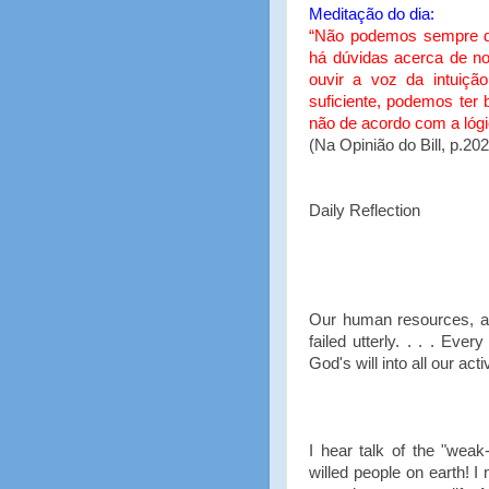
Meditação do dia:
“Não podemos sempre de
há dúvidas acerca de 
ouvir a voz da intuiçã
suficiente, podemos ter
não de acordo com a lógi
(Na Opinião do Bill, p.202
Daily Reflection
Our human resources, as 
failed utterly. . . . Ev
God's will into all our activ
I hear talk of the "weak
willed people on earth! I