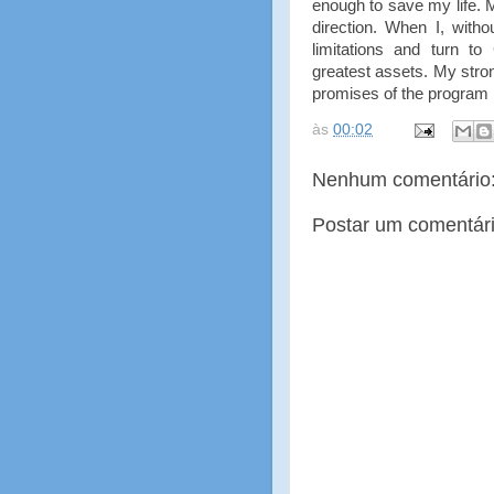
enough to save my life. 
direction. When I, with
limitations and turn 
greatest assets. My stron
promises of the program 
às
00:02
Nenhum comentário
Postar um comentár