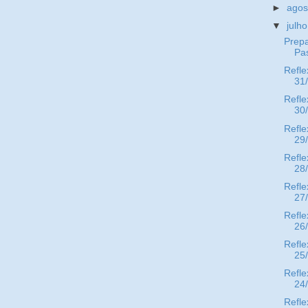
►
ago
▼
julh
Prepa
Pa
Refle
31
Refle
30
Refle
29
Refle
28
Refle
27
Refle
26
Refle
25
Refle
24
Refle