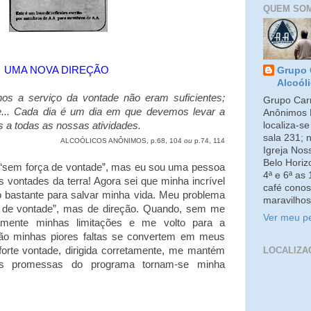
QUEM SO
UMA NOVA DIREÇÃO
Grupo 
Alcoól
s a serviço da vontade não eram suficientes;
Grupo Carm
... Cada dia é um dia em que devemos levar a
Anônimos 
localiza-s
 a todas as nossas atividades.
sala 231; 
ALCOÓLICOS ANÔNIMOS, p.68, 104
ou
p.74, 114
Igreja No
Belo Horiz
 “sem força de vontade”, mas eu sou uma pessoa
4ª e 6ª as
 vontades da terra! Agora sei que minha incrível
café conos
o bastante para salvar minha vida. Meu problema
maravilhos
a de vontade”, mas de direção. Quando, sem me
Ver meu pe
stamente minhas limitações e me volto para a
tão minhas piores faltas se convertem em meus
LOCALIZA
forte vontade, dirigida corretamente, me mantém
as promessas do programa tornam-se minha