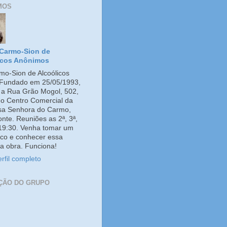
MOS
Carmo-Sion de
icos Anônimos
o-Sion de Alcoólicos
Fundado em 25/05/1993,
e a Rua Grão Mogol, 502,
no Centro Comercial da
ssa Senhora do Carmo,
onte. Reuniões as 2ª, 3ª,
 19:30. Venha tomar um
co e conhecer essa
a obra. Funciona!
rfil completo
ÇÃO DO GRUPO