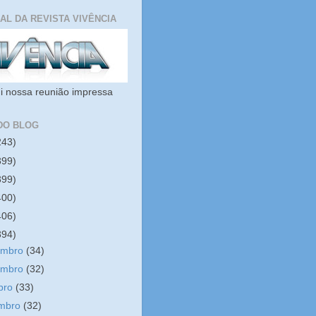
IAL DA REVISTA VIVÊNCIA
i nossa reunião impressa
DO BLOG
243)
399)
399)
400)
406)
394)
embro
(34)
embro
(32)
bro
(33)
embro
(32)