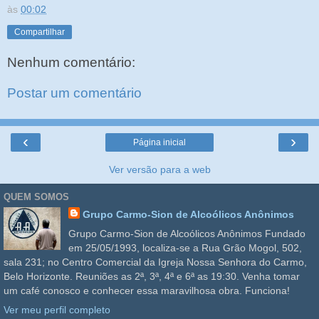
às
00:02
Compartilhar
Nenhum comentário:
Postar um comentário
‹
›
Página inicial
Ver versão para a web
QUEM SOMOS
Grupo Carmo-Sion de Alcoólicos Anônimos
Grupo Carmo-Sion de Alcoólicos Anônimos Fundado
em 25/05/1993, localiza-se a Rua Grão Mogol, 502,
sala 231; no Centro Comercial da Igreja Nossa Senhora do Carmo,
Belo Horizonte. Reuniões as 2ª, 3ª, 4ª e 6ª as 19:30. Venha tomar
um café conosco e conhecer essa maravilhosa obra. Funciona!
Ver meu perfil completo