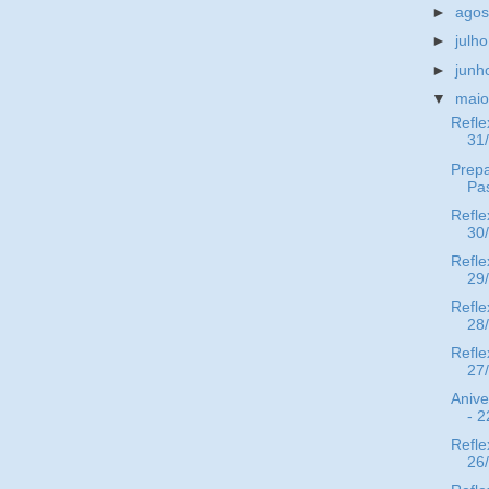
►
ago
►
julh
►
jun
▼
mai
Refle
31
Prepa
Pa
Refle
30
Refle
29
Refle
28
Refle
27
Anive
- 2
Refle
26