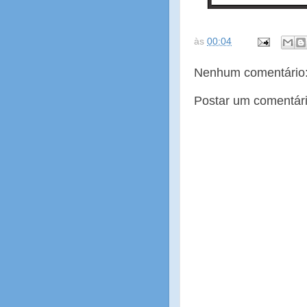
às
00:04
Nenhum comentário
Postar um comentár