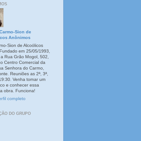
MOS
Carmo-Sion de
icos Anônimos
o-Sion de Alcoólicos
Fundado em 25/05/1993,
e a Rua Grão Mogol, 502,
no Centro Comercial da
ssa Senhora do Carmo,
onte. Reuniões as 2ª, 3ª,
 19:30. Venha tomar um
co e conhecer essa
a obra. Funciona!
rfil completo
ÇÃO DO GRUPO