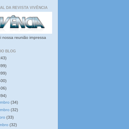
IAL DA REVISTA VIVÊNCIA
i nossa reunião impressa
DO BLOG
243)
399)
399)
400)
406)
394)
embro
(34)
embro
(32)
bro
(33)
embro
(32)