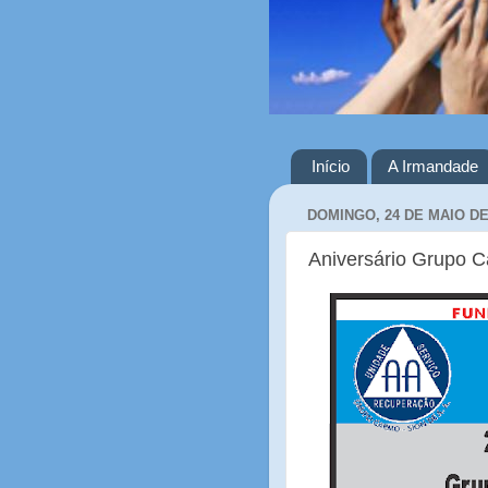
Início
A Irmandade
DOMINGO, 24 DE MAIO DE
Aniversário Grupo C