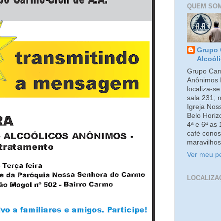
QUEM SO
Grupo 
Alcoól
Grupo Carm
Anônimos 
localiza-s
sala 231; 
Igreja No
Belo Horiz
4ª e 6ª as
café conos
maravilhos
Ver meu pe
LOCALIZA