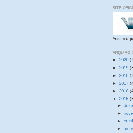
SITE OFIC
Assine aqu
ARQUIVO 
►
2020
(
►
2019
(
►
2018
(
►
2017
(
►
2016
(
▼
2015
(
►
dez
►
nov
►
outu
►
set