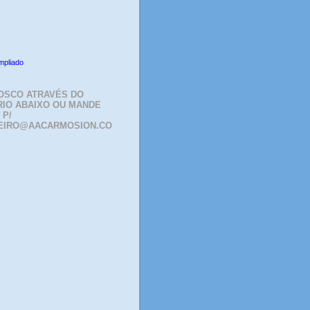
mpliado
OSCO ATRAVÉS DO
IO ABAIXO OU MANDE
 P/
EIRO@AACARMOSION.CO