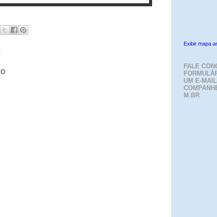
Exibir mapa a
:
FALE CON
io
FORMULÁR
UM E-MAIL
COMPANH
M.BR