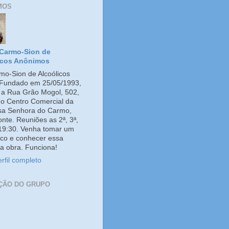
MOS
Carmo-Sion de
icos Anônimos
o-Sion de Alcoólicos
Fundado em 25/05/1993,
e a Rua Grão Mogol, 502,
no Centro Comercial da
ssa Senhora do Carmo,
onte. Reuniões as 2ª, 3ª,
 19:30. Venha tomar um
co e conhecer essa
a obra. Funciona!
rfil completo
ÇÃO DO GRUPO