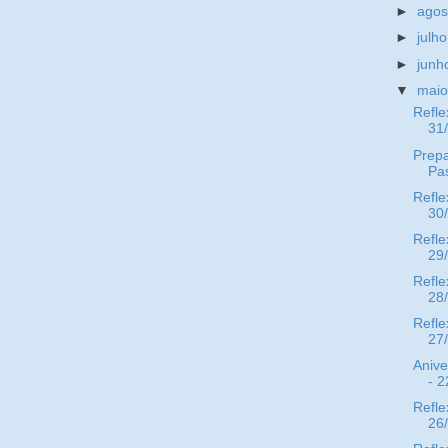
►
ago
►
julh
►
jun
▼
mai
Refle
31
Prepa
Pa
Refle
30
Refle
29
Refle
28
Refle
27
Anive
- 2
Refle
26