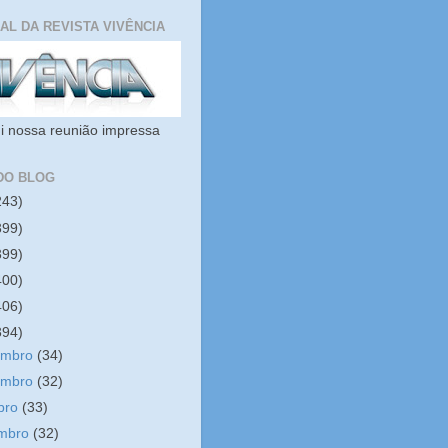
IAL DA REVISTA VIVÊNCIA
i nossa reunião impressa
DO BLOG
243)
399)
399)
400)
406)
394)
embro
(34)
embro
(32)
bro
(33)
embro
(32)