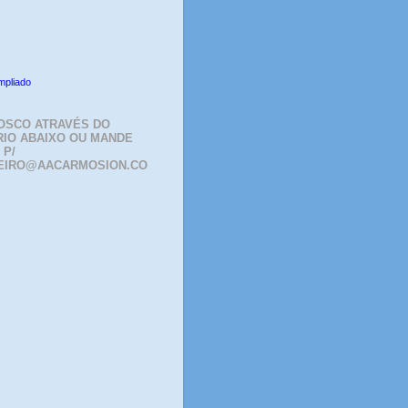
mpliado
OSCO ATRAVÉS DO
IO ABAIXO OU MANDE
 P/
EIRO@AACARMOSION.CO