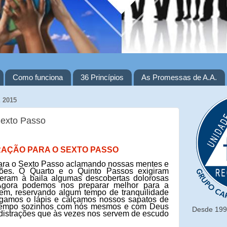
Como funciona
36 Princípios
As Promessas de A.A.
 2015
Sexto Passo
AÇÃO PARA O SEXTO PASSO
ara o Sexto Passo aclamando nossas mentes e
ções. O Quarto e o Quinto Passos exigiram
xeram à baila algumas descobertas dolorosas
gora podemos nos preparar melhor para a
em, reservando algum tempo de tranquilidade
gamos o lápis e calçamos nossos sapatos de
 tempo sozinhos com nós mesmos e com Deus
Desde 1993
 distrações que às vezes nos servem de escudo