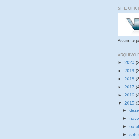
SITE OFIC
Assine aqu
ARQUIVO 
►
2020
(
►
2019
(
►
2018
(
►
2017
(
►
2016
(
▼
2015
(
►
dez
►
nov
►
outu
►
set