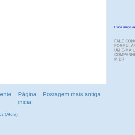
Exibir mapa a
FALE CON
FORMULÁR
UM E-MAIL
COMPANH
M.BR
ente
Página
Postagem mais antiga
inicial
os (Atom)