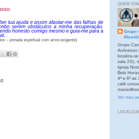
QUEM SO
asso
:
ber tua ajuda e assim afastar-me das falhas de
rcebo serem obstáculos a minha recuperação.
sendo honesto comigo mesmo e guia-me para a
Grupo 
al.
Alcoól
ãos
–
jornada espiritual com amor-exigente)
Grupo Carm
Anônimos 
localiza-s
sala 231; 
:
Igreja No
Belo Horiz
4ª e 6ª as
io
café conos
maravilhos
Ver meu pe
LOCALIZA