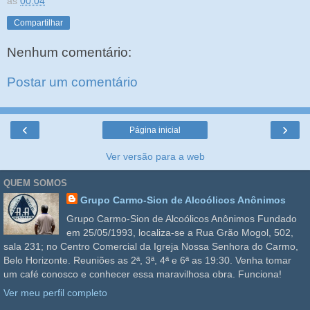
às
00:04
Compartilhar
Nenhum comentário:
Postar um comentário
‹
›
Página inicial
Ver versão para a web
QUEM SOMOS
Grupo Carmo-Sion de Alcoólicos Anônimos
Grupo Carmo-Sion de Alcoólicos Anônimos Fundado
em 25/05/1993, localiza-se a Rua Grão Mogol, 502,
sala 231; no Centro Comercial da Igreja Nossa Senhora do Carmo,
Belo Horizonte. Reuniões as 2ª, 3ª, 4ª e 6ª as 19:30. Venha tomar
um café conosco e conhecer essa maravilhosa obra. Funciona!
Ver meu perfil completo