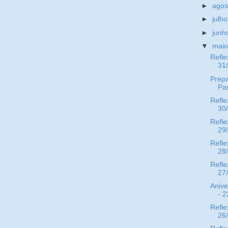
►
ago
►
julh
►
jun
▼
mai
Refle
31
Prepa
Pa
Refle
30
Refle
29
Refle
28
Refle
27
Anive
- 2
Refle
26