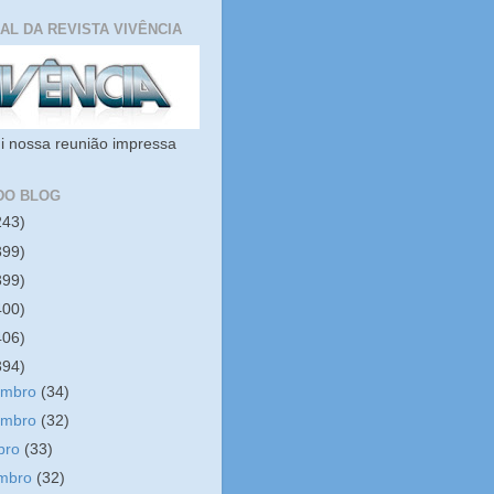
IAL DA REVISTA VIVÊNCIA
i nossa reunião impressa
DO BLOG
243)
399)
399)
400)
406)
394)
embro
(34)
embro
(32)
bro
(33)
embro
(32)