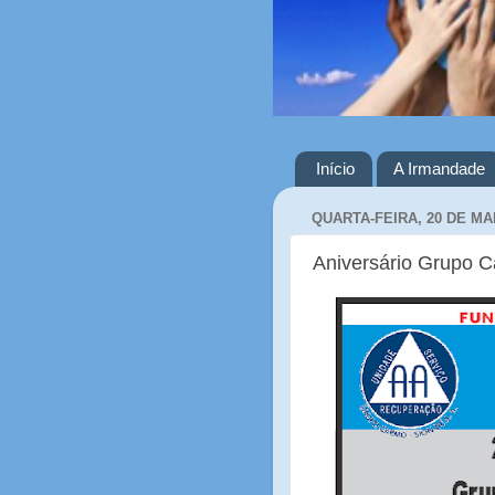
Início
A Irmandade
QUARTA-FEIRA, 20 DE MA
Aniversário Grupo C