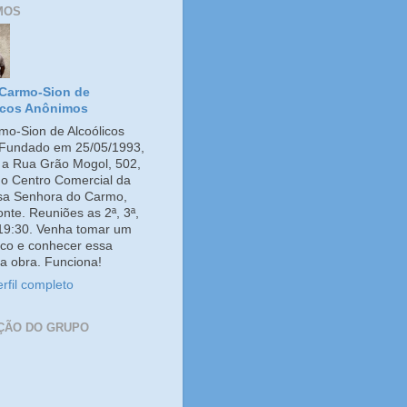
MOS
Carmo-Sion de
icos Anônimos
o-Sion de Alcoólicos
Fundado em 25/05/1993,
e a Rua Grão Mogol, 502,
no Centro Comercial da
ssa Senhora do Carmo,
onte. Reuniões as 2ª, 3ª,
 19:30. Venha tomar um
co e conhecer essa
a obra. Funciona!
rfil completo
ÇÃO DO GRUPO