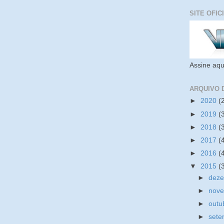
SITE OFIC
Assine aqu
ARQUIVO 
►
2020
(
►
2019
(
►
2018
(
►
2017
(
►
2016
(
▼
2015
(
►
dez
►
nov
►
outu
►
set