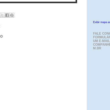
Exibir mapa a
:
FALE CON
io
FORMULÁR
UM E-MAIL
COMPANH
M.BR