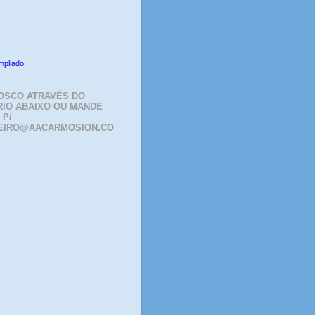
mpliado
OSCO ATRAVÉS DO
IO ABAIXO OU MANDE
 P/
EIRO@AACARMOSION.CO