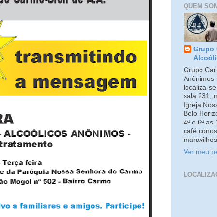
QUEM SO
Grupo 
Alcoól
Grupo Carm
Anônimos 
localiza-s
sala 231; 
Igreja No
Belo Horiz
4ª e 6ª as
café conos
maravilhos
Ver meu pe
LOCALIZA