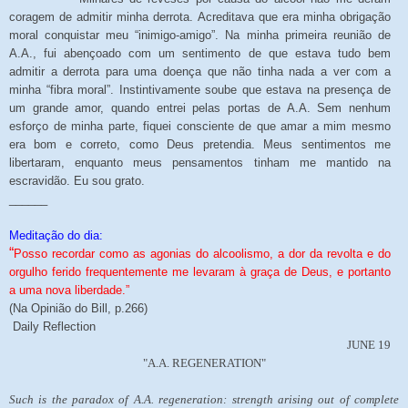
coragem de admitir minha derrota. Acreditava que era minha obrigação
moral conquistar meu “inimigo-amigo”. Na minha primeira reunião de
A.A., fui abençoado com um sentimento de que estava tudo bem
admitir a derrota para uma doença que não tinha nada a ver com a
minha “fibra moral”. Instintivamente soube que estava na presença de
um grande amor, quando entrei pelas portas de A.A. Sem nenhum
esforço de minha parte, fiquei consciente de que amar a mim mesmo
era bom e correto, como Deus pretendia. Meus sentimentos me
libertaram, enquanto meus pensamentos tinham me mantido na
escravidão. Eu sou grato.
______
Meditação do dia:
“
Posso recordar como as agonias do alcoolismo, a dor da revolta e do
orgulho ferido frequentemente me levaram à graça de Deus, e portanto
a uma nova liberdade.”
(Na Opinião do Bill, p.266)
Daily Reflection
JUNE 19
"A.A. REGENERATION"
Such is the paradox of A.A. regeneration: strength arising out of complete