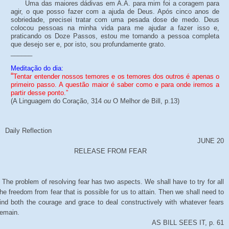
Uma das maiores dádivas em A.A. para mim foi a coragem para
agir, o que posso fazer com a ajuda de Deus. Após cinco anos de
sobriedade, precisei tratar com uma pesada dose de medo. Deus
colocou pessoas na minha vida para me ajudar a fazer isso e,
praticando os Doze Passos, estou me tornando a pessoa completa
que desejo ser e, por isto, sou profundamente grato.
______
Meditação do dia:
“
Tentar entender nossos temores e os temores dos outros é apenas o
primeiro passo. A questão maior é saber como e para onde iremos a
partir desse ponto.”
(A Linguagem do Coração, 314
ou
O Melhor de Bill, p.13
)
Daily Reflection
JUNE 20
RELEASE FROM FEAR
The problem of resolving fear has two aspects. We shall have to try for all
the freedom from fear that is possible for us to attain. Then we shall need to
find both the courage and grace to deal constructively with whatever fears
remain.
AS BILL SEES IT, p. 61