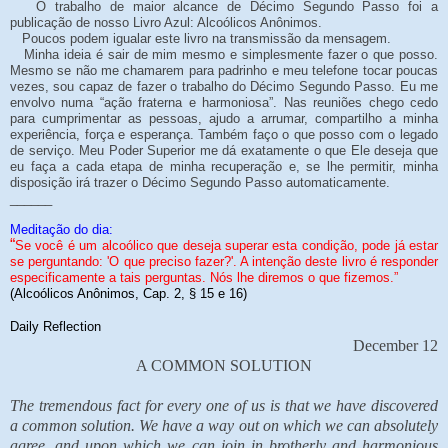
O trabalho de maior alcance de Décimo Segundo Passo foi a
publicação de nosso Livro Azul: Alcoólicos Anônimos.
Poucos podem igualar este livro na transmissão da mensagem.
Minha ideia é sair de mim mesmo e simplesmente fazer o que posso.
Mesmo se não me chamarem para padrinho e meu telefone tocar poucas
vezes, sou capaz de fazer o trabalho do Décimo Segundo Passo. Eu me
envolvo numa “ação fraterna e harmoniosa”. Nas reuniões chego cedo
para cumprimentar as pessoas, ajudo a arrumar, compartilho a minha
experiência, força e esperança. Também faço o que posso com o legado
de serviço. Meu Poder Superior me dá exatamente o que Ele deseja que
eu faça a cada etapa de minha recuperação e, se lhe permitir, minha
disposição irá trazer o Décimo Segundo Passo automaticamente.
______
Meditação do dia:
“
Se você é um alcoólico que deseja superar esta condição, pode já estar
se perguntando: 'O que preciso fazer?'. A intenção deste livro é responder
especificamente a tais perguntas. Nós lhe diremos o que fizemos.”
(Alcoólicos Anônimos, Cap. 2, § 15 e 16)
Daily Reflection
December 12
A COMMON SOLUTION
The tremendous fact for every one of us is that we have discovered
a common solution. We have a way out on which we can absolutely
agree, and upon which we can join in brotherly and harmonious