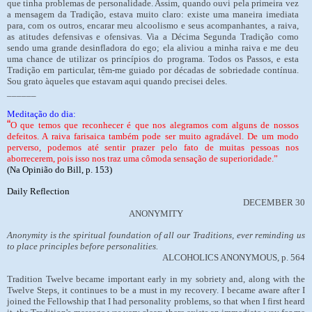
que tinha problemas de personalidade. Assim, quando ouvi pela primeira vez
a mensagem da Tradição, estava muito claro: existe uma maneira imediata
para, com os outros, encarar meu alcoolismo e seus acompanhantes, a raiva,
as atitudes defensivas e ofensivas. Via a Décima Segunda Tradição como
sendo uma grande desinfladora do ego; ela aliviou a minha raiva e me deu
uma chance de utilizar os princípios do programa. Todos os Passos, e esta
Tradição em particular, têm-me guiado por décadas de sobriedade contínua.
Sou grato àqueles que estavam aqui quando precisei deles.
______
Meditação do dia:
“
O que temos que reconhecer é que nos alegramos com alguns de nossos
defeitos. A raiva farisaica também pode ser muito agradável. De um modo
perverso, podemos até sentir prazer pelo fato de muitas pessoas nos
aborrecerem, pois isso nos traz uma cômoda sensação de superioridade.”
(Na Opinião do Bill, p. 153)
Daily Reflection
DECEMBER 30
ANONYMITY
Anonymity is the spiritual foundation of all our Traditions, ever reminding us
to place principles before personalities.
ALCOHOLICS ANONYMOUS, p. 564
Tradition Twelve became important early in my sobriety and, along with the
Twelve Steps, it continues to be a must in my recovery. I became aware after I
joined the Fellowship that I had personality problems, so that when I first heard