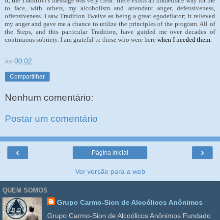
it, the Tradition's message was very clear: there exists an immediate way for me
to face, with others, my alcoholism and attendant anger, defensiveness,
offensiveness. I saw Tradition Twelve as being a great egodeflator; it relieved
my anger and gave me a chance to utilize the principles of the program. All of
the Steps, and this particular Tradition, have guided me over decades of
continuous sobriety. I am grateful to those who were here
when I needed them.
às
00:02
Compartilhar
Nenhum comentário:
Postar um comentário
‹
›
Página inicial
Ver versão para a web
QUEM SOMOS
Grupo Carmo-Sion de Alcoólicos Anônimos
Grupo Carmo-Sion de Alcoólicos Anônimos Fundado