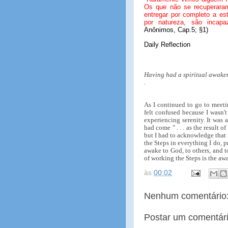
Os que não se recuperar
entregar por completo a e
por natureza, são incap
Anônimos, Cap.5; §1)
Daily Reflection
Having had a spiritual awakenin
.
As I continued to go to meet
felt confused because I wasn't
experiencing serenity. It was 
had come " . . . as the result 
but I had to acknowledge that 
the Steps in everything I do, pr
awake to God, to others, and t
of working the Steps is the aw
às
00:02
Nenhum comentário
Postar um comentár