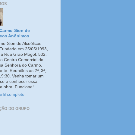
MOS
Carmo-Sion de
icos Anônimos
o-Sion de Alcoólicos
Fundado em 25/05/1993,
e a Rua Grão Mogol, 502,
no Centro Comercial da
ssa Senhora do Carmo,
onte. Reuniões as 2ª, 3ª,
 19:30. Venha tomar um
co e conhecer essa
a obra. Funciona!
rfil completo
ÇÃO DO GRUPO