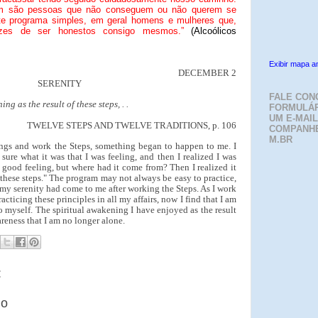
am são pessoas que não conseguem ou não querem se
ste programa simples, em geral homens e mulheres que,
azes de ser honestos consigo mesmos.”
(Alcoólicos
Exibir mapa a
DECEMBER 2
SERENITY
FALE CON
g as the result of these steps, . .
FORMULÁR
UM E-MAIL
TWELVE STEPS AND TWELVE TRADITIONS, p. 106
COMPANH
M.BR
ings and work the Steps, something began to happen to me. I
 sure what it was that I was feeling, and then I realized I was
a good feeling, but where had it come from? Then I realized it
of these steps." The program may not always be easy to practice,
my serenity had come to me after working the Steps. As I work
acticing these principles in all my affairs, now I find that I am
o myself. The spiritual awakening I have enjoyed as the result
areness that I am no longer alone.
:
io