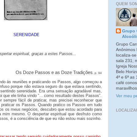
QUEM SO
Grupo 
SERENIDADE
Alcoól
Grupo Carm
Anônimos 
ertar espiritual, graças a estes Passos...
localiza-s
sala 231; 
Igreja No
Belo Horiz
Os Doze Passos e as Doze Tradições
, p. 94
4ª e 6ª as
indo às reuniões e praticando os Passos, algo começou a
café conos
nfuso porque não estava seguro do que estava sentindo,
maravilhos
 sentindo serenidade. Era uma sensação agradável mas,
i que ele tinha vindo “... como resultado destes Passos”.
Ver meu pe
 sempre fácil de praticar, mas precisei reconhecer que
 praticar os Passos. Quando pratico os Passos em tudo
dos os meus negócios, descubro que estou acordado para
LOCALIZA
a mim mesmo. O despertar espiritual que desfruto como
assos, é a consciência de que eu não estou mais sozinho.
racassar tendo seguido cuidadosamente nosso caminho.