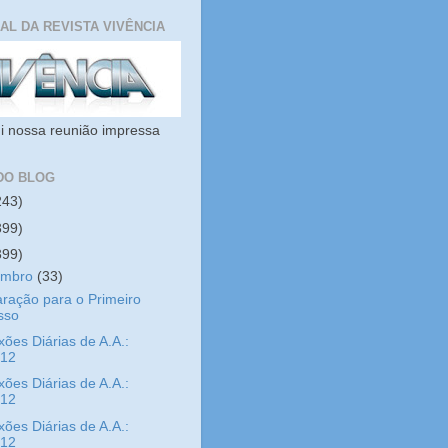
IAL DA REVISTA VIVÊNCIA
i nossa reunião impressa
DO BLOG
243)
399)
399)
embro
(33)
ração para o Primeiro
sso
xões Diárias de A.A.:
/12
xões Diárias de A.A.:
/12
xões Diárias de A.A.:
/12