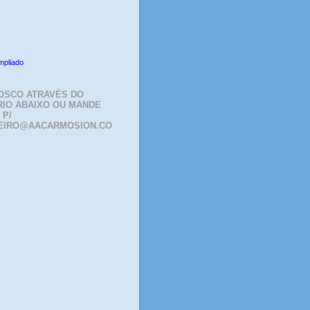
mpliado
OSCO ATRAVÉS DO
IO ABAIXO OU MANDE
 P/
EIRO@AACARMOSION.CO