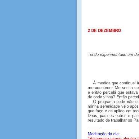
2 DE DEZEMBRO
Tendo experimentado um desp
À medida que continuei 
me acontecer. Me sentia co
e então percebi que estava
de onde vinha? Então perceb
O programa pode não ser
minha serenidade veio após
que faço e os aplico em to
Deus, para os outros e par
resultado de trabalhar os P
______
Meditação do dia:
“
Raramente vimos alguém f