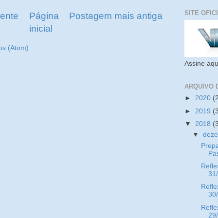
SITE OFIC
ente
Página
Postagem mais antiga
inicial
os (Atom)
Assine aqu
ARQUIVO 
►
2020
(
►
2019
(
▼
2018
(
▼
dez
Prepa
Pa
Refle
31
Refle
30
Refle
29