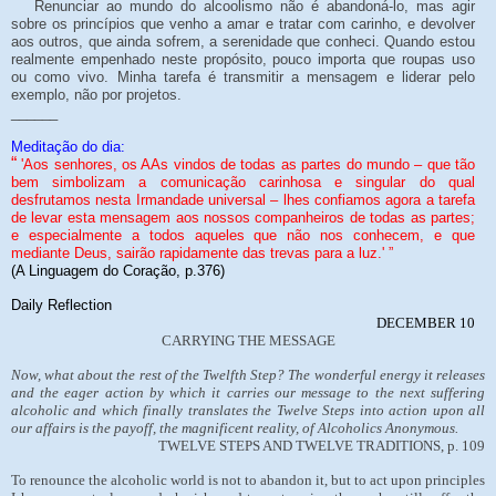
Renunciar ao mundo do alcoolismo não é abandoná-lo, mas agir
sobre os princípios que venho a amar e tratar com carinho, e devolver
aos outros, que ainda sofrem, a serenidade que conheci. Quando estou
realmente empenhado neste propósito, pouco importa que roupas uso
ou como vivo. Minha tarefa é transmitir a mensagem e liderar pelo
exemplo, não por projetos.
______
Meditação do dia:
“
'Aos senhores, os AAs vindos de todas as partes do mundo – que tão
bem simbolizam a comunicação carinhosa e singular do qual
desfrutamos nesta Irmandade universal – lhes confiamos agora a tarefa
de levar esta mensagem aos nossos companheiros de todas as partes;
e especialmente a todos aqueles que não nos conhecem, e que
mediante Deus, sairão rapidamente das trevas para a luz.' ”
(A Linguagem do Coração, p.376)
Daily Reflection
DECEMBER 10
CARRYING THE MESSAGE
Now, what about the rest of the Twelfth Step? The wonderful energy it releases
and the eager action by which it carries our message to the next suffering
alcoholic and which finally translates the Twelve Steps into action upon all
our affairs is the payoff, the magnificent reality, of Alcoholics Anonymous.
TWELVE STEPS AND TWELVE TRADITIONS, p. 109
To renounce the alcoholic world is not to abandon it, but to act upon principles