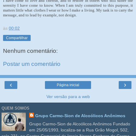
I have come to love and cherish, and to restore in others who still suffer the
serenity I have come to know. When I am truly committed to this purpose, it
matters little what clothes I wear or how I make a living. My task is to carry the
message, and to lead by example, not design.
às
00:02
Compartilhar
Nenhum comentário:
Postar um comentário
‹
›
Página inicial
Ver versão para a web
QUEM SOMOS
Grupo Carmo-Sion de Alcoólicos Anônimos
Grupo Carmo-Sion de Alcoólicos Anônimos Fundado
em 25/05/1993, localiza-se a Rua Grão Mogol, 502,
sala 231; no Centro Comercial da Igreja Nossa Senhora do Carmo,