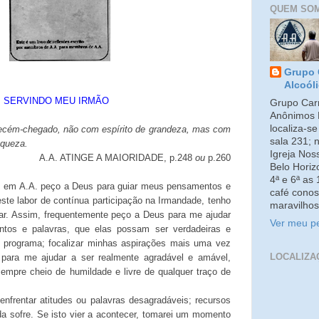
QUEM SO
Grupo 
Alcoól
SERVINDO MEU IRMÃO
Grupo Carm
Anônimos 
localiza-s
recém-chegado, não com espírito de grandeza, mas com
sala 231; 
aqueza.
Igreja No
A.A. ATINGE A MAIORIDADE, p.248
ou
p.260
Belo Horiz
4ª e 6ª as
 em A.A. peço a Deus para guiar meus pensamentos e
café conos
este labor de contínua participação na Irmandade, tenho
maravilhos
lar. Assim, frequentemente peço a Deus para me ajudar
Ver meu pe
tos e palavras, que elas possam ser verdadeiras e
o programa; focalizar minhas aspirações mais uma vez
LOCALIZA
; para me ajudar a ser realmente agradável e amável,
sempre cheio de humildade e livre de qualquer traço de
enfrentar atitudes ou palavras desagradáveis; recursos
nda sofre. Se isto vier a acontecer, tomarei um momento