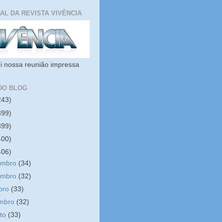
IAL DA REVISTA VIVÊNCIA
i nossa reunião impressa
DO BLOG
243)
399)
399)
400)
406)
embro
(34)
embro
(32)
bro
(33)
embro
(32)
sto
(33)