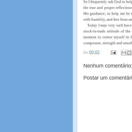
So I frequently ask God to he
the true and proper reflectio
His guidance; to help me be t
with humility, and free from an
Today I may very well have 
stock-in-trade attitude of the 
moment to center myself in G
composure, strength and sensib
às
00:02
Nenhum comentário
Postar um comentár