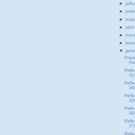
►
julh
►
jun
►
mai
►
abri
►
mar
►
feve
▼
jane
Prep
Pa
Refle
31
Refle
30
Refle
29
Refle
28
Refle
27
Refle