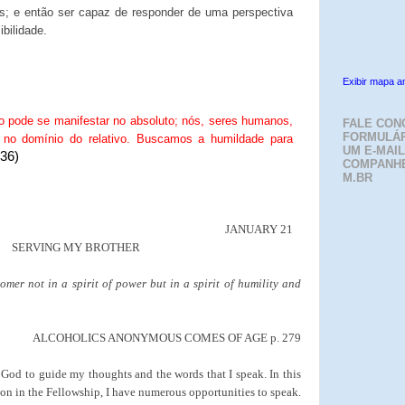
s; e então ser capaz de responder de uma perspectiva
bilidade.
Exibir mapa a
pode se manifestar no absoluto; nós, seres humanos,
FALE CON
FORMULÁR
 no domínio do relativo. Buscamos a humildade para
UM E-MAIL
.36)
COMPANH
M.BR
JANUARY 21
SERVING MY BROTHER
mer not in a spirit of power but in a spirit of humility and
ALCOHOLICS ANONYMOUS COMES OF AGE p. 279
k God to guide my thoughts and the words that I speak. In this
ion in the Fellowship, I have numerous opportunities to speak.