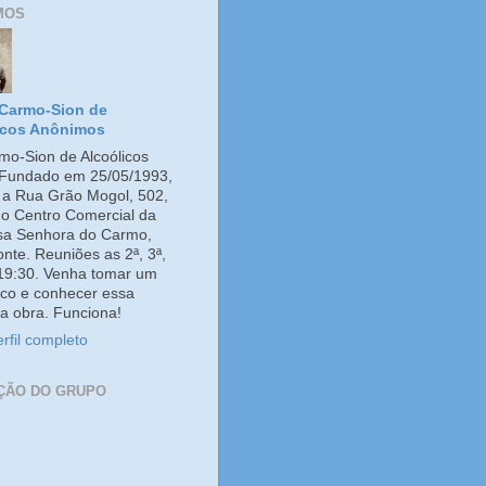
MOS
Carmo-Sion de
icos Anônimos
o-Sion de Alcoólicos
Fundado em 25/05/1993,
e a Rua Grão Mogol, 502,
no Centro Comercial da
ssa Senhora do Carmo,
onte. Reuniões as 2ª, 3ª,
 19:30. Venha tomar um
co e conhecer essa
a obra. Funciona!
rfil completo
ÇÃO DO GRUPO