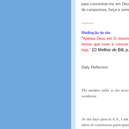
para concentrar-me em Deu
de compostura, força e sensi
______
Meditação do dia:
“
Apenas Deus em Si mesmo 
temos que viver e crescer
(O Melhor de Bill, p
hoje.”
Daily Reflection:
The member talks to the newco
weakness.
As the days pass in A.A., I as
labor of continuous participat