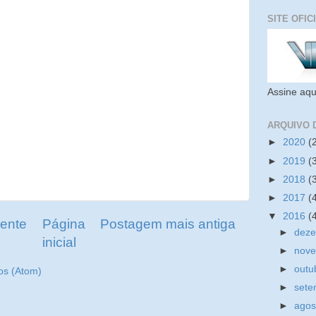
SITE OFIC
Assine aqu
ARQUIVO 
►
2020
(
►
2019
(
►
2018
(
►
2017
(
▼
2016
(
ente
Página
Postagem mais antiga
►
dez
inicial
►
nov
►
outu
os (Atom)
►
set
►
ago