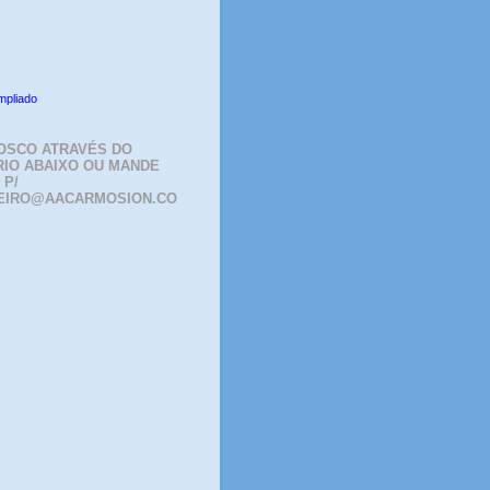
mpliado
OSCO ATRAVÉS DO
IO ABAIXO OU MANDE
 P/
EIRO@AACARMOSION.CO