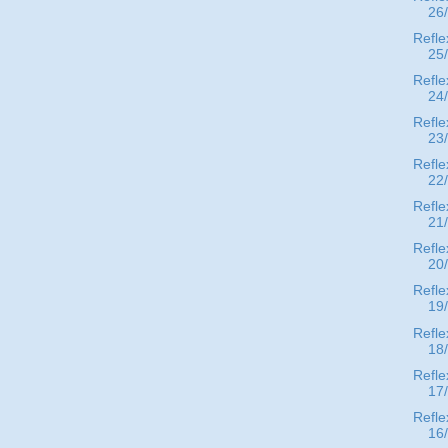
26
Refle
25
Refle
24
Refle
23
Refle
22
Refle
21
Refle
20
Refle
19
Refle
18
Refle
17
Refle
16