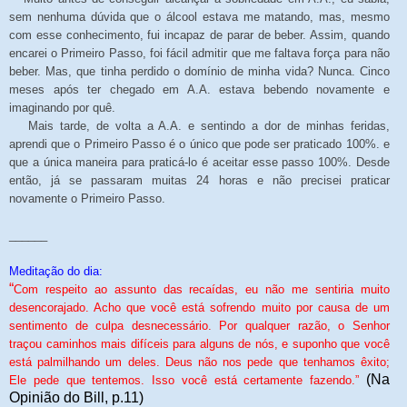
sem nenhuma dúvida que o álcool estava me matando, mas, mesmo
com esse conhecimento, fui incapaz de parar de beber. Assim, quando
encarei o Primeiro Passo, foi fácil admitir que me faltava força para não
beber. Mas, que tinha perdido o domínio de minha vida? Nunca. Cinco
meses após ter chegado em A.A. estava bebendo novamente e
imaginando por quê.
Mais tarde, de volta a A.A. e sentindo a dor de minhas feridas,
aprendi que o Primeiro Passo é o único que pode ser praticado 100%. e
que a única maneira para praticá-lo é aceitar esse passo 100%. Desde
então, já se passaram muitas 24 horas e não precisei praticar
novamente o Primeiro Passo.
______
Meditação do dia:
“
Com respeito ao assunto das recaídas, eu não me sentiria muito
desencorajado. Acho que você está sofrendo muito por causa de um
sentimento de culpa desnecessário. Por qualquer razão, o Senhor
traçou caminhos mais difíceis para alguns de nós, e suponho que você
está palmilhando um deles. Deus não nos pede que tenhamos êxito;
(Na
Ele pede que tentemos. Isso você está certamente fazendo.”
Opinião do Bill, p.11)