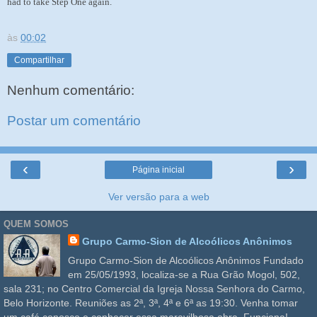
had to take Step One again.
às
00:02
Compartilhar
Nenhum comentário:
Postar um comentário
‹
›
Página inicial
Ver versão para a web
QUEM SOMOS
Grupo Carmo-Sion de Alcoólicos Anônimos
Grupo Carmo-Sion de Alcoólicos Anônimos Fundado
em 25/05/1993, localiza-se a Rua Grão Mogol, 502,
sala 231; no Centro Comercial da Igreja Nossa Senhora do Carmo,
Belo Horizonte. Reuniões as 2ª, 3ª, 4ª e 6ª as 19:30. Venha tomar
um café conosco e conhecer essa maravilhosa obra. Funciona!