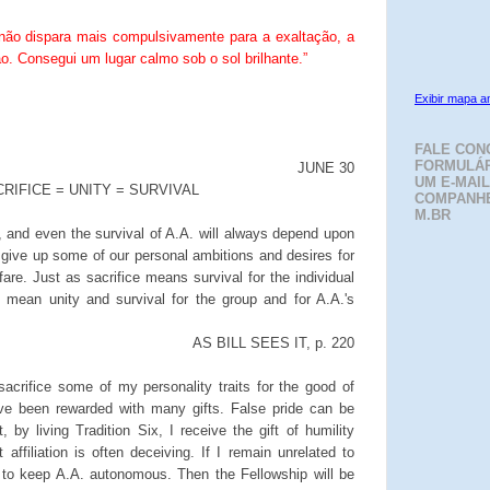
não dispara mais compulsivamente para a exaltação, a
o. Consegui um lugar calmo sob o sol brilhante.”
Exibir mapa a
FALE CON
FORMULÁR
JUNE 30
UM E-MAIL
RIFICE = UNITY = SURVIVAL
COMPANH
M.BR
, and even the survival of A.A. will always depend upon
 give up some of our personal ambitions and desires for
re. Just as sacrifice means survival for the individual
e mean unity and survival for the group and for A.A.'s
AS BILL SEES IT, p. 220
sacrifice some of my personality traits for the good of
ave been rewarded with many gifts. False pride can be
, by living Tradition Six, I receive the gift of humility
 affiliation is often deceiving. If I remain unrelated to
e to keep A.A. autonomous. Then the Fellowship will be