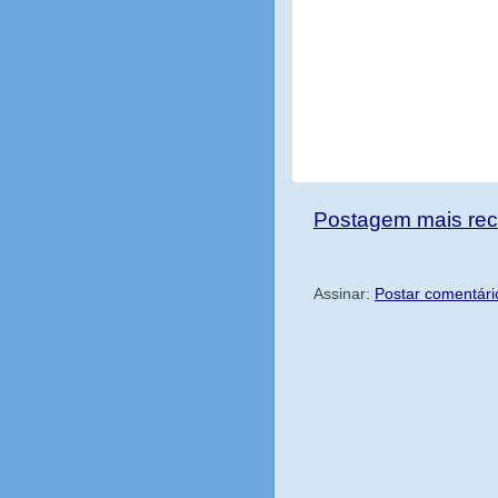
Postagem mais rec
Assinar:
Postar comentári