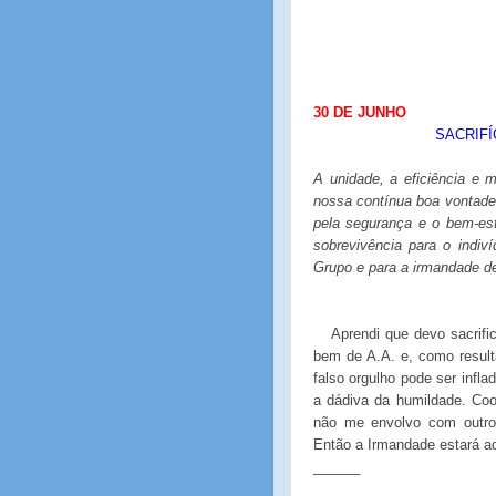
30 DE JUNHO
SACRIFÍ
A unidade, a eficiência e
nossa contínua boa vontade
pela segurança e o bem-es
sobrevivência para o indiv
Grupo e para a irmandade d
Aprendi que devo sacrifi
bem de A.A. e, como resul
falso orgulho pode ser infla
a dádiva da humildade. Co
não me envolvo com outros
Então a Irmandade estará aq
______