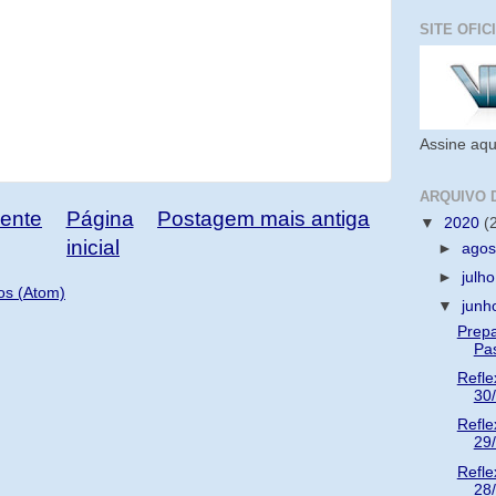
SITE OFIC
Assine aqu
ARQUIVO 
ente
Página
Postagem mais antiga
▼
2020
(
inicial
►
ago
►
julh
os (Atom)
▼
jun
Prepa
Pa
Refle
30
Refle
29
Refle
28