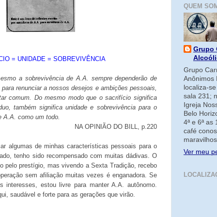
QUEM SO
Grupo 
Alcoól
CIO = UNIDADE = SOBREVIVÊNCIA
Grupo Carm
 mesmo a sobrevivência de A.A. sempre dependerão de
Anônimos 
localiza-s
 para renunciar a nossos desejos e ambições pessoais,
sala 231; 
tar comum. Do mesmo modo que o sacrifício significa
Igreja No
íduo, também significa unidade e sobrevivência para o
Belo Horiz
e A.A. como um todo.
4ª e 6ª as
NA OPINIÃO DO BILL, p.220
café conos
maravilhos
car algumas de minhas características pessoais para o
Ver meu pe
tado, tenho sido recompensado com muitas dádivas. O
do pelo prestígio, mas vivendo a Sexta Tradição, recebo
LOCALIZA
operação sem afiliação muitas vezes é enganadora. Se
 interesses, estou livre para manter A.A. autônomo.
ui, saudável e forte para as gerações que virão.