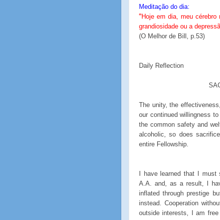
Meditação do dia:
“
Hoje em dia, meu cérebro 
grandiosidade ou a depressã
(O Melhor de Bill, p.53)
Daily Reflection
SAC
The unity, the effectiveness
our continued willingness to
the common safety and welfa
alcoholic, so does sacrific
entire Fellowship.
I have learned that I must 
A.A. and, as a result, I h
inflated through prestige but
instead. Cooperation without
outside interests, I am fre