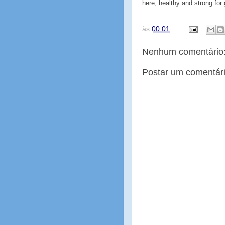
here, healthy and strong for
às
00:01
Nenhum comentário
Postar um comentár