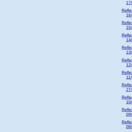
17
Refle
16
Refle
15
Refle
14
Refle
13
Refle
12
Refle
11
Refle
27
Refle
10
Refle
09
Refle
08