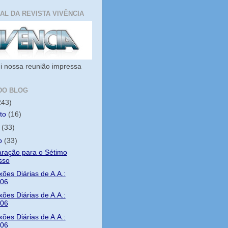
IAL DA REVISTA VIVÊNCIA
i nossa reunião impressa
DO BLOG
243)
sto
(16)
o
(33)
ho
(33)
ração para o Sétimo
sso
xões Diárias de A.A.:
/06
xões Diárias de A.A.:
/06
xões Diárias de A.A.:
/06