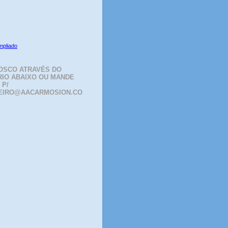
mpliado
OSCO ATRAVÉS DO
IO ABAIXO OU MANDE
 P/
EIRO@AACARMOSION.CO