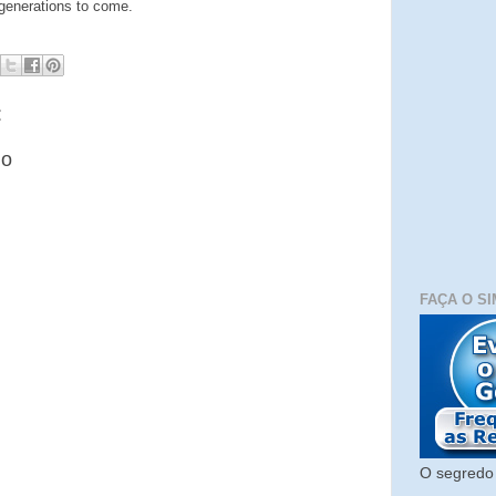
 generations to come.
:
io
FAÇA O SI
O segredo 