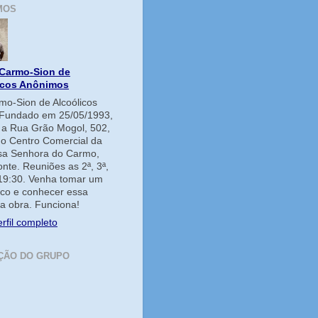
MOS
Carmo-Sion de
icos Anônimos
o-Sion de Alcoólicos
Fundado em 25/05/1993,
e a Rua Grão Mogol, 502,
no Centro Comercial da
ssa Senhora do Carmo,
onte. Reuniões as 2ª, 3ª,
 19:30. Venha tomar um
co e conhecer essa
a obra. Funciona!
rfil completo
ÇÃO DO GRUPO