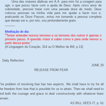
Uma das maiores dádivas em A.A. para mim foi a coragem para
agir, o que posso fazer com a ajuda de Deus. Após cinco anos de
sobriedade, precisei tratar com uma pesada dose de medo. Deus
colocou pessoas na minha vida para me ajudar a fazer isso e,
praticando os Doze Passos, estou me tornando a pessoa completa
que desejo ser e, por isto, sou profundamente grato.
______
Meditação do dia:
“
Tentar entender nossos temores e os temores dos outros é apenas o
primeiro passo. A questão maior é saber como e para onde iremos a
partir desse ponto.”
(A Linguagem do Coração, 314
ou
O Melhor de Bill, p.13
)
Daily Reflection
JUNE 20
RELEASE FROM FEAR
The problem of resolving fear has two aspects. We shall have to try for all
the freedom from fear that is possible for us to attain. Then we shall need to
find both the courage and grace to deal constructively with whatever fears
remain.
AS BILL SEES IT, p. 61