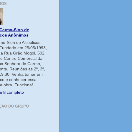
MOS
Carmo-Sion de
icos Anônimos
o-Sion de Alcoólicos
Fundado em 25/05/1993,
e a Rua Grão Mogol, 502,
no Centro Comercial da
ssa Senhora do Carmo,
onte. Reuniões as 2ª, 3ª,
 19:30. Venha tomar um
co e conhecer essa
a obra. Funciona!
rfil completo
ÇÃO DO GRUPO