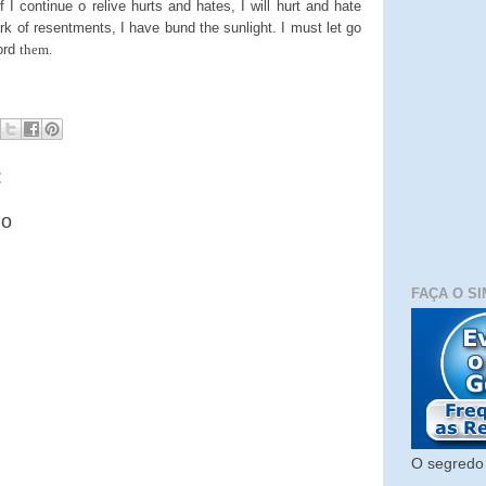
f I continue o relive hurts and hates, I will hurt and hate
ark of resentments, I have bund the sunlight. I must let go
ford
them.
:
io
FAÇA O SI
O segredo 