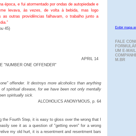
a época, e fui atormentado por ondas de autopiedade e
e me levava, às vezes, de volta à bebida, mas logo
 as outras providências falhavam, o trabalho junto a
dia.”
Exibir mapa a
ou
45)
FALE CON
FORMULÁR
UM E-MAIL
COMPANH
APRIL 14
M.BR
E "NUMBER ONE OFFENDER"
ne" offender. It destroys more alcoholics than anything
 of spiritual disease, for we have been not only mentally
en spiritually sick.
ALCOHOLICS ANONYMOUS, p. 64
g the Fourth Step, it is easy to gloss over the wrong that I
sily see it as a question of "getting even" for a wrong
 relive my old hurt, it is a resentment and resentment bars