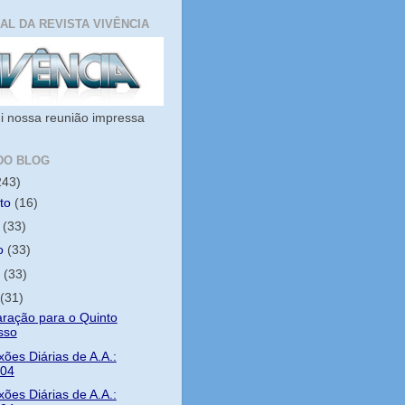
IAL DA REVISTA VIVÊNCIA
i nossa reunião impressa
DO BLOG
243)
sto
(16)
o
(33)
ho
(33)
o
(33)
l
(31)
ração para o Quinto
sso
xões Diárias de A.A.:
/04
xões Diárias de A.A.: