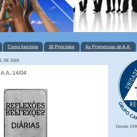
Como funciona
36 Princípios
As Promessas de A.A.
L DE 2020
 A.A.:14/04
Desde 1993