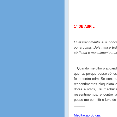
14 DE ABRIL
O ressentimento é o princi
outra coisa. Dele nasce to
só física e mentalmente ma
Quando me olho praticando
que fiz, porque posso vê-lo
feito contra mim. Se continu
ressentimentos bloqueiam a
dores e ódios, irei machu
ressentimentos, encontrei 
posso me permitir o luxo de
______
Meditação do dia: