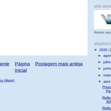
SITE OFIC
Assine aqu
ARQUIVO 
▼
2020
(
►
ago
►
julh
ente
Página
Postagem mais antiga
►
jun
inicial
►
mai
os (Atom)
▼
abri
Prepa
Pa
Refle
30
Refle