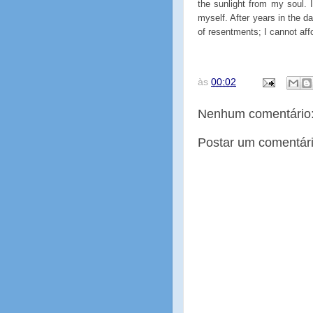
the sunlight from my soul. I
myself. After years in the d
of resentments; I cannot af
às
00:02
Nenhum comentário
Postar um comentár