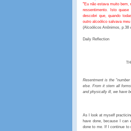
“
Eu não estava muito bem, n
ressentimento. Isto quas
descobri que, quando todas
outro alcoólico salvava meu 
(Alcoólicos Anônimos, p.38
Daily Reflection
TH
Resentment is the "number o
else. From it stem all forms
and physically ill, we have be
As I look at myself practicin
have done, because I can ea
done to me. If I continue to