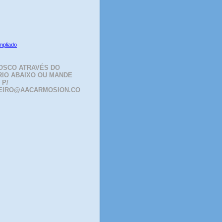
mpliado
OSCO ATRAVÉS DO
IO ABAIXO OU MANDE
 P/
EIRO@AACARMOSION.CO