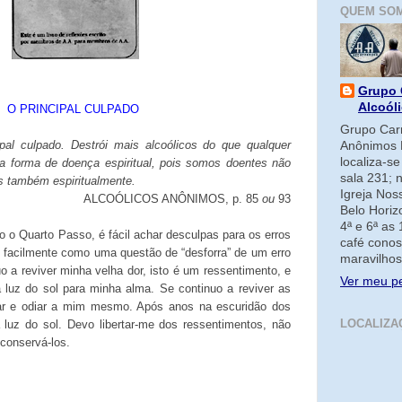
QUEM SO
Grupo 
Alcoól
O PRINCIPAL CULPADO
Grupo Carm
pal culpado. Destrói mais alcoólicos do que qualquer
Anônimos 
localiza-s
da forma de doença espiritual, pois somos doentes não
sala 231; 
s também espiritualmente.
Igreja No
ALCOÓLICOS ANÔNIMOS, p. 85
ou
93
Belo Horiz
4ª e 6ª as
 o Quarto Passo, é fácil achar desculpas para os erros
café conos
s facilmente como uma questão de “desforra” de um erro
maravilhos
o a reviver minha velha dor, isto é um ressentimento, e
Ver meu pe
 luz do sol para minha alma. Se continuo a reviver as
car e odiar a mim mesmo. Após anos na escuridão dos
LOCALIZA
a luz do sol. Devo libertar-me dos ressentimentos, não
 conservá-los.