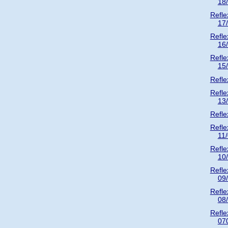
18
Refle
17
Refle
16
Refle
15
Refle
Refle
13
Refle
Refle
11
Refle
10
Refle
09
Refle
08
Refle
07