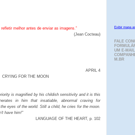
Exibir mapa a
refletir melhor antes de enviar as imagens.”
(Jean Cocteau)
FALE CON
FORMULÁR
UM E-MAIL
COMPANH
M.BR
APRIL 4
CRYING FOR THE MOON
riority is magnified by his childish sensitivity and it is this
nerates in him that insatiable, abnormal craving for
he eyes of the world. Still a child, he cries for the moon.
't have him!"
LANGUAGE OF THE HEART, p. 102