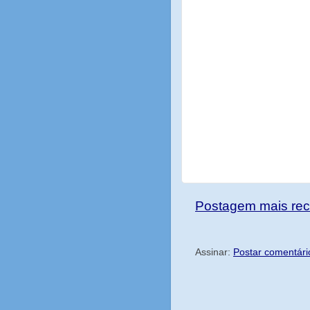
Postagem mais rec
Assinar:
Postar comentári