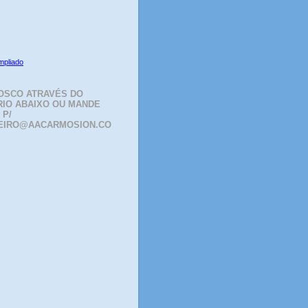
mpliado
OSCO ATRAVÉS DO
IO ABAIXO OU MANDE
 P/
EIRO@AACARMOSION.CO