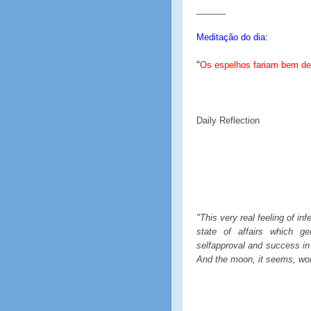
______
Meditação do dia:
“
Os espelhos fariam bem de 
Daily Reflection
"This very real feeling of infe
state of affairs which ge
selfapproval and success in t
And the moon, it seems, won