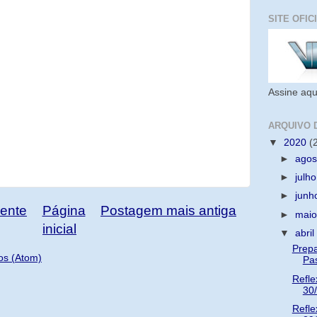
SITE OFIC
Assine aqu
ARQUIVO 
▼
2020
(
►
ago
►
julh
►
jun
ente
Página
Postagem mais antiga
►
mai
inicial
▼
abri
Prepa
os (Atom)
Pa
Refle
30
Refle