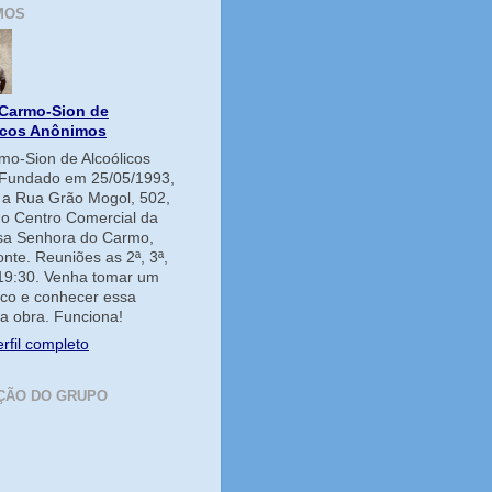
MOS
Carmo-Sion de
icos Anônimos
o-Sion de Alcoólicos
Fundado em 25/05/1993,
e a Rua Grão Mogol, 502,
no Centro Comercial da
ssa Senhora do Carmo,
onte. Reuniões as 2ª, 3ª,
 19:30. Venha tomar um
co e conhecer essa
a obra. Funciona!
rfil completo
ÇÃO DO GRUPO