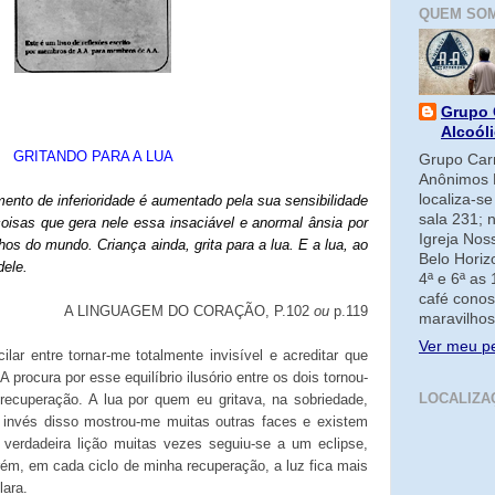
QUEM SO
Grupo 
Alcoól
GRITANDO PARA A LUA
Grupo Carm
Anônimos 
localiza-s
mento de inferioridade é aumentado pela sua sensibilidade
sala 231; 
 coisas que gera nele essa insaciável e anormal ânsia por
Igreja No
os do mundo. Criança ainda, grita para a lua. E a lua, ao
Belo Horiz
dele.
4ª e 6ª as
café conos
A LINGUAGEM DO CORAÇÃO, P.102
ou
p.119
maravilhos
Ver meu pe
ilar entre tornar-me totalmente invisível e acreditar que
A procura por esse equilíbrio ilusório entre os dois tornou-
LOCALIZA
recuperação. A lua por quem eu gritava, na sobriedade,
 invés disso mostrou-me muitas outras faces e existem
verdadeira lição muitas vezes seguiu-se a um eclipse,
ém, em cada ciclo de minha recuperação, a luz fica mais
lara.