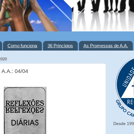
Como funciona
36 Princípios
As Promessas de A.A.
2020
 A.A.: 04/04
Desde 1993