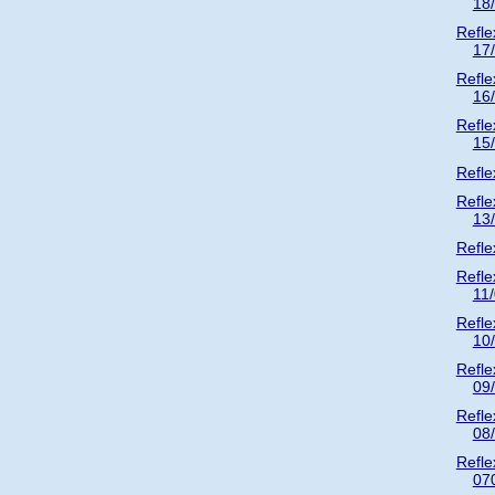
18
Refle
17
Refle
16
Refle
15
Refle
Refle
13
Refle
Refle
11
Refle
10
Refle
09
Refle
08
Refle
07