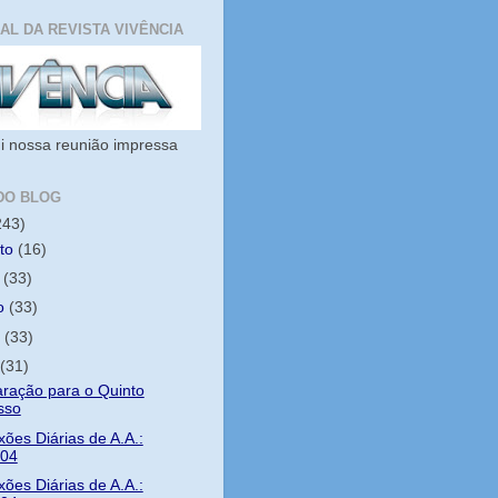
IAL DA REVISTA VIVÊNCIA
i nossa reunião impressa
DO BLOG
243)
sto
(16)
o
(33)
ho
(33)
o
(33)
l
(31)
ração para o Quinto
sso
xões Diárias de A.A.:
/04
xões Diárias de A.A.: