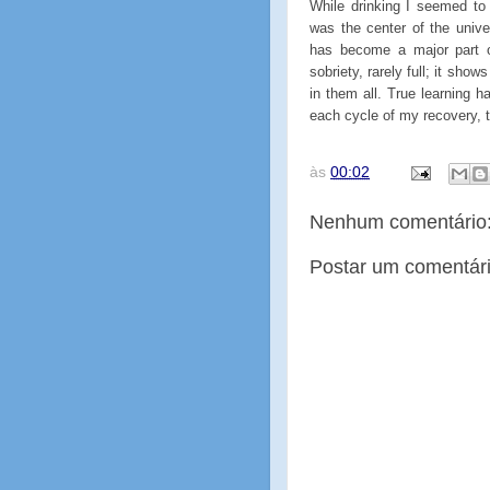
While drinking I seemed to v
was the center of the unive
has become a major part o
sobriety, rarely full; it sh
in them all. True learning h
each cycle of my recovery, t
às
00:02
Nenhum comentário
Postar um comentár