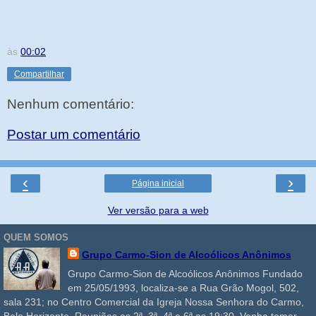
às
00:02
Compartilhar
Nenhum comentário:
Postar um comentário
‹
›
Página inicial
Ver versão para a web
QUEM SOMOS
Grupo Carmo-Sion de Alcoólicos Anônimos
Grupo Carmo-Sion de Alcoólicos Anônimos Fundado
em 25/05/1993, localiza-se a Rua Grão Mogol, 502,
sala 231; no Centro Comercial da Igreja Nossa Senhora do Carmo,
Belo Horizonte. Reuniões as 2ª, 3ª, 4ª e 6ª as 19:30. Venha tomar