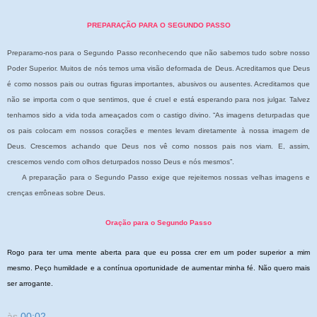
PREPARAÇÃO PARA O SEGUNDO PASSO
Preparamo-nos para o Segundo Passo reconhecendo que não sabemos tudo sobre nosso
Poder Superior. Muitos de nós temos uma visão deformada de Deus. Acreditamos que Deus
é como nossos pais ou outras figuras importantes, abusivos ou ausentes. Acreditamos que
não se importa com o que sentimos, que é cruel e está esperando para nos julgar. Talvez
tenhamos sido a vida toda ameaçados com o castigo divino. “As imagens deturpadas que
os pais colocam em nossos corações e mentes levam diretamente à nossa imagem de
Deus. Crescemos achando que Deus nos vê como nossos pais nos viam. E, assim,
crescemos vendo com olhos deturpados nosso Deus e nós mesmos”.
A preparação para o Segundo Passo exige que rejeitemos nossas velhas imagens e
crenças errôneas sobre Deus.
Oração para o Segundo Passo
Rogo para ter uma mente aberta para que eu possa crer em um poder superior a mim
mesmo. Peço humildade e a contínua oportunidade de aumentar minha fé. Não quero mais
ser arrogante.
às
00:02