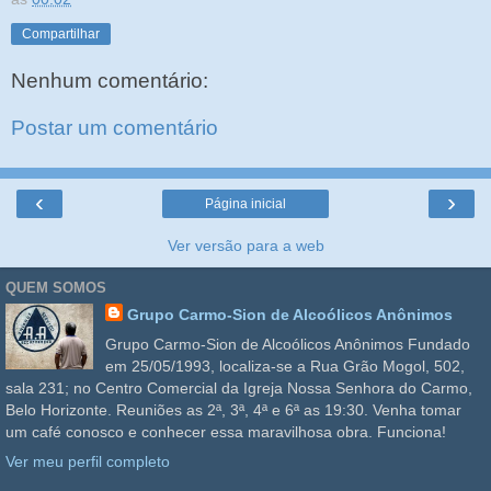
Compartilhar
Nenhum comentário:
Postar um comentário
‹
›
Página inicial
Ver versão para a web
QUEM SOMOS
Grupo Carmo-Sion de Alcoólicos Anônimos
Grupo Carmo-Sion de Alcoólicos Anônimos Fundado
em 25/05/1993, localiza-se a Rua Grão Mogol, 502,
sala 231; no Centro Comercial da Igreja Nossa Senhora do Carmo,
Belo Horizonte. Reuniões as 2ª, 3ª, 4ª e 6ª as 19:30. Venha tomar
um café conosco e conhecer essa maravilhosa obra. Funciona!
Ver meu perfil completo